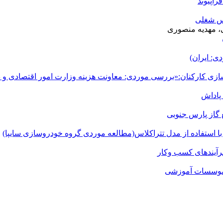
اپیوند
رس شغلی
ی، مهدیه منصوری
ی: ایران)
دسازی کارکنان:«بررسی موردی: معاونت هزینه وزارت امور اقتصادی و د
پاداش
 گاز پارس جنوبی
استفاده از مدل تترا‌کلاس(مطالعه موردی گروه خودرو‌سازی سایپا)
رآیندهای کسب ‌وکار
نِ موسسات آموزشی