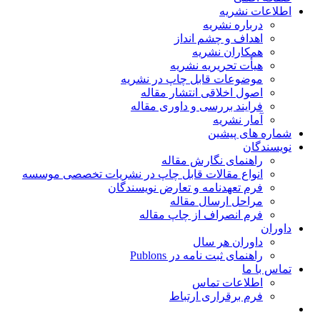
اطلاعات نشریه
درباره نشریه
اهداف و چشم انداز
همکاران نشریه
هیأت تحریریه نشریه
موضوعات قابل چاپ در نشریه
اصول اخلاقی انتشار مقاله
فرایند بررسی و داوری مقاله
آمار نشریه
شماره های پیشین
نویسندگان
راهنمای نگارش مقاله
انواع مقالات قابل چاپ در نشریات تخصصی موسسه
فرم تعهدنامه و تعارض نویسندگان
مراحل ارسال مقاله
فرم انصراف از چاپ مقاله
داوران
داوران هر سال
راهنمای ثبت نامه در Publons
تماس با ما
اطلاعات تماس
فرم برقراری ارتباط