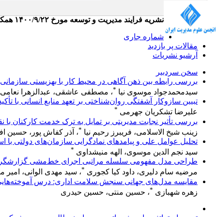
نشریه فرایند مدیریت و توسعه مورخ ۱۴۰۰/۹/۲۲ همکاری خود را با انجمن علوم مدیریت ایران جهت تعاملات دوسویه و استفاده از ظرفیت‌های انجمن آغاز کرده است
شماره جاری
مقالات پر بازدید
آرشیو نشریات
سخن سردبیر
بررسی رابطه بین ذهن آگاهی در محیط کار با بهزیستی سازمانی 
*
سیدمحمدجواد موسوی نیا
، مصطفی عاشقی، عبدالزهرا نعامی
تبیین سازوکار آشفتگی روان‌شناختی بر تعهد منابع انسانی با تأک
*
علیرضا تشکریان جهرمی
بررسی تأثیر نجابت مدیریتی بر تمایل به ترک خدمت کارکنان با
*
زینب شیخ الاسلامی، فریبرز رحیم نیا
، آذر کفاش پور، حسین ا
تحلیل عوامل علی و پیامدهای نمادگرایی سازمان‌های دولتی با استف
*
سید نجم الدین موسوی، الهه منیشداوی
طراحی مدل مفهومی سلسله مراتبی اجرای خط‌‌مشی گزارشگری
*
مرضیه سام دلیری، داود کیا کجوری
، سید مهدی الوانی، امیر م
مقایسه مدل‌های جهانی سنجش سلامت اداری: درس آموخته‌هایی 
*
زهره شهبازی
، حسین منتی، حسین حیدری