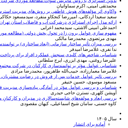
تدوین استراتژی با روش ماتریس سوات:مطالعه موردی شرکت فر
محمدتقی امینی، اکرم سماواتیان
واکاوی اثر مؤلفه‌های هوش عاطفی بر روش‌های مدیریت است
سعید سعیدا اردکانی، امیررضا کنجکاو منفرد، سیدمسعود حکاک
ارائه مدل اجرای استراتژی درشرکت آب و فاضلاب استان تهران
احمدعلی امینی آلاشتی، سیدمحمد اعرابی
مفهوم سازی عوامل برون زا در تحول بخش دولتی (مطالعه مورد
مهدی مرتضوی، محمدرضا مالکی
بررسی میزان تأثیر ساختار سازمانی (ابعاد ساختاری) بر توانمن
ندا نفری، غلامرضا امیدفر
شناسایی شاخص‌های کلیدی سنجش عملکرد افراد برای پرداخت 
علیرضا روغنی، مهدی ابزری، ایرج سلطانی
شناسایی عوامل مؤثر بر توانمندسازی کارکنان در شرکت مجتمع
غلامرضا معمارزاده، حبیب‌الله طاهرپور، محمدرضا مرادی
بررسی تاثیر عوامل خدمات پس از فروش در رضایت مشتریان، با 
مسعود موسوی، حسین خنیفر
شناسایی و بررسی عوامل مؤثر در آمادگی پیاده‌سازی مدیریت ف
آویشن کلهری، نسترن حاجی حیدری
بررسی ابعاد و مولفه‌های شایسته‌سالاری در مدیران و کارکنا
کاوه حسنی، سامان شیخ اسماعیلی، کیهان مقصودی
سال ۱۴۰۵
آماده برای انتشار