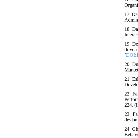
Organiz
17. Da
Admini
18. Da
Intera
19. De
drive
[
DOI:1
20. Du
Market
21. Es
Develo
22. Fa
Perfor
224. (I
23. Fa
devian
24. Gh
Behav