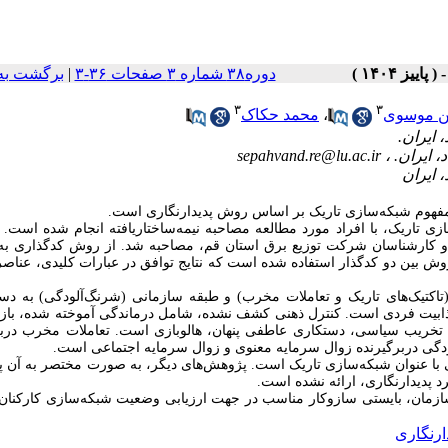
برگشت به
|
دوره۳۸ شماره ۳ صفحات ۳۶-۳
۳
۳
محمد حکاک
،
ین موسوی
sepahvand.re@lu.ac.ir
ین مفهوم شبکه­‌سازی تاریک بر اساس روش پدیدارنگاری است
ی تاریک، با افراد مورد مطالعه مصاحبه نیمه‌­ساختاریافته انجام شده است. 
 نظر گرفتن اشباع نظری داده‌­ها، با 18 نفر از مدیران و کارشناسان شرکت توزیع برق استان قم، مصاحبه شد. از روش کدگذا
ز روش بین ­دو کدگذار استفاده شده است که نتایج توافق در عبارات کلیدی، عناص
کتیک‌­های تاریک و تعاملات مخرب) و طبقه سازمانی (شرنگ‌­آلودگی) به د
ابیت ­فردی است. کنترل ذهنی کشف نشده، شامل درماندگی آموخته شده، بازی
، تخریب سیاسی، دستکاری عاطفی پنهان، هالوبازی است. تعاملات مخرب دربر
‌آلودگی دربرگیرنده زوال سرمایه معنوی و زوال سرمایه اجتماعی است
 عنوان شبکه‌­سازی تاریک است. پژوهش‌­های دیگر، به صورت مختصر به آن پرد
کرد پدیدارنگاری، ارائه نشده است
 سازمان، بایستی سازوکار مناسب در جهت ارزیابی وضعیت
شبکه‌­سازی کارکنان،
ارنگاری