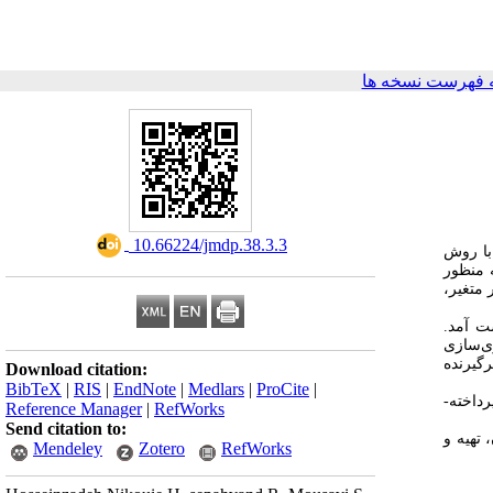
 فهرست نسخه ها
‎ 10.66224/jmdp.38.3.3
با روش
ری به منظور
ر متغیر
ست آمد
­‌سازی
گیرنده
Download citation:
BibTeX
|
RIS
|
EndNote
|
Medlars
|
ProCite
|
اخته‌­
Reference Manager
|
RefWorks
Send citation to:
 تهیه و
Mendeley
Zotero
RefWorks