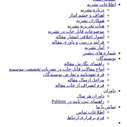
اطلاعات نشریه
درباره نشریه
اهداف و چشم انداز
همکاران نشریه
هیأت تحریریه نشریه
موضوعات قابل چاپ در نشریه
اصول اخلاقی انتشار مقاله
فرایند بررسی و داوری مقاله
آمار نشریه
شماره های پیشین
نویسندگان
راهنمای نگارش مقاله
انواع مقالات قابل چاپ در نشریات تخصصی موسسه
فرم تعهدنامه و تعارض نویسندگان
مراحل ارسال مقاله
فرم انصراف از چاپ مقاله
داوران
داوران هر سال
راهنمای ثبت نامه در Publons
تماس با ما
اطلاعات تماس
فرم برقراری ارتباط