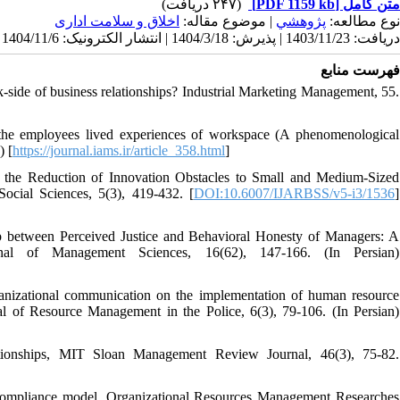
(۲۴۷ دریافت)
[PDF 1159 kb]
متن کامل
نوع مطالعه:
پژوهشي
| موضوع مقاله:
اخلاق و سلامت اداری
دریافت: 1403/11/23 | پذیرش: 1404/3/18 | انتشار الکترونیک: 1404/11/6
فهرست منابع
k-side of business relationships? Industrial Marketing Management, 55.
the employees lived experiences of workspace (A phenomenological
) [
https://journal.iams.ir/article_358.html
]
n the Reduction of Innovation Obstacles to Small and Medium-Sized
Social Sciences, 5(3), 419-432. [
DOI:10.6007/IJARBSS/v5-i3/1536
]
ip between Perceived Justice and Behavioral Honesty of Managers: A
nal of Management Sciences, 16(62), 147-166. (In Persian)
anizational communication on the implementation of human resource
nal of Resource Management in the Police, 6(3), 79-106. (In Persian)
ionships, MIT Sloan Management Review Journal, 46(3), 75-82.
e compliance model. Organizational Resources Management Researches