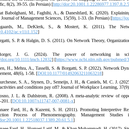
fic, 8(2), 39-55. (In Persian) [
http://dor:20.1001.1.22286977.1397.8.2.
at Babolghani, M., Faghihi, A., & Daneshfard, K. (2020). Explaining 
n Journal of Management Sciences, 15(59), 1-33. (In Persian) [
https://j
gaards, M., DeKlerk, S., & Mostert, K. (2011). The Netwo
0.4102/ac.v11i1.152
]
rgatti, S. P. & Halgin, D. S. (2011). On Network Theory, Organization
orger, J. G. (2024). The power of networking in scie
//doi.org/10.1111/imcb.12832
] [
https://www.ncbi.nlm.nih.gov/pubmed
en, H., Mehra, A., Tasselli, S. & Borgatti, S. P. (2022). Network D
ment, 48(6), 1-58. [
DOI:10.1177/01492063211063218
]
urchesne, S. A., Stynen, D., Semeijn, J. H., & Caniels, M. C. J. (2025)
activities and conditions pay off? Journal of Workplace Learning, 37(9),
osno, J. L. & Dahlstrom, R. (2008). A meta-analytic review of oppo
-201. [
DOI:10.1007/s11747-007-0081-x
]
naee Fard, H., & Kazemi, S. H. (2011). Promoting Interpretive Re
ction Process of Phenomenography. Management Studies i
//dor:20.1001.1.22518037.1389.20.61.5.1
]
naee Fard, H., Homaei Latif, M., & Khan Mohammadi, H. (2017). Str