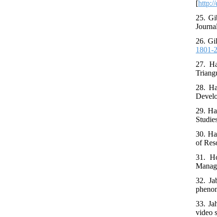
[
http:
25. Gi
Journal
26. Gi
1801-
27. H
Triang
28. Ha
Develo
29. Ha
Studies
30. Ha
of Res
31. Ho
Manage
32. Ja
phenom
33. Ja
video 