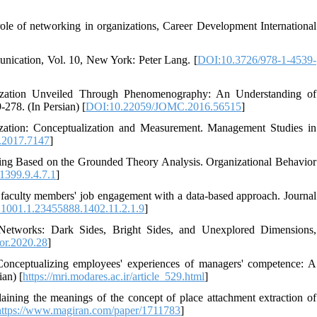
ole of networking in organizations, Career Development International
munication, Vol. 10, New York: Peter Lang. [
DOI:10.3726/978-1-4539-
ization Unveiled Through Phenomenography: An Understanding of
278. (In Persian) [
DOI:10.22059/JOMC.2016.56515
]
zation: Conceptualization and Measurement. Management Studies in
.2017.7147
]
ing Based on the Grounded Theory Analysis. Organizational Behavior
.1399.9.4.7.1
]
 faculty members' job engagement with a data-based approach. Journal
0.1001.1.23455888.1402.11.2.1.9
]
 Networks: Dark Sides, Bright Sides, and Unexplored Dimensions,
or.2020.28
]
Conceptualizing employees' experiences of managers' competence: A
an) [
https://mri.modares.ac.ir/article_529.html
]
aining the meanings of the concept of place attachment extraction of
https://www.magiran.com/paper/1711783
]