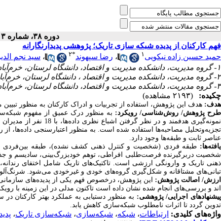
دوره ۳۸، شماره ۳ - ( پاییز ۱۴۰۴ )
فهم کارکنان از پدیده شبکه سازی تاریک؛ پژوهشی پدیدارنگارانه
۲
*
۱
سید نجم الد
،
رضا سپهوند
،
حمید حسین زاده نیکویی
۱- گروه مدیریت، دانشکده مدیریت و اقتصاد، دانشگاه لرستان، خرم‌آباد، ایران.
۲- گروه مدیریت، دانشکده مدیریت و اقتصاد ، دانشگاه لرستان، خرم‌آباد، ایران. ،
۳- گروه مدیریت، دانشکده مدیریت و اقتصاد، دانشگاه لرستان، خرم‌آباد، ایران
چکیده:
(۲۱۹۳ مشاهده)
استفاده از تجربیات و ادراک کارکنان به منظور تبی.
،
هدف این پژوهش
هدف:
طرح پژوهش/ روش‌‏شناسی/ رویکرد
به منظور درک عمیق از مفهوم شبکه­‌ساز
نمونه­‌گیری هدفمند و در
تجزیه‌وتحلیل مصاحبه‌­ها استفاده شده است. به منظور اعتبارسنجی داده­‌ها، ا،
عناصر ثابت و طبقه‌­ها وجود دارد.
یافته‌­ها
طبقه فردی (شخصیت و کنترل ذهنی کشف نشده)، طبقه بین‌­فردی (تا.
شخصیت دربرگیرنده فرصت‌­طلبی افراطی، توهم خودبزرگ­‌بینی، سادیسم و جذ
ذهنی تاریک و وارونگی ارزشی است. تاکتیک‌­های تاریک شامل اختفای رندانه
تبانی­‌های مشتاقانه و شکل­‌گیری گروه­‌های خودی و غیرخودی می‌­شود. شرنگ.
ارزش/ اصالت پژوهش:
این پژوهش، درخصوص فهم یکی از پدیده‌­های سازمانی با
اند و بررسی­‌های انجام شده نشان داده است تاکنون مدلی در این زمینه با روی.
پیشنهادهای اجرایی/ پژوهشی
به منظور دستیابی به عملکرد بهتر کارکنان در
تدوین گردد تا اثرات نامطلوب شبکه‌­سازی کاهش یابد.
پدید
،
شبکه‌سازی تاریک
،
شبکه‌سازی
،
شبکه
،
ارتباطات
واژه‌های کلیدی: