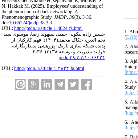
Hosseinzadeh Nikouie H, sepahvand R, Mousavi S
N, Hakkak M.
(2025).
Employees' understanding of
the phenomenon of dark networking: A
Phenomenographic Study.
JMDP
.
38
(3)
, 3-36.
doi:
10.66224/jmdp.38.3.3
URL:
http://jmdp.ir/article-1-4824-fa.html
1. Abo
حسین زاده نیکویی حمید، سپهوند رضا، موسوی سید
[
DOI:j
فهم کارکنان از
(۱۴۰۴).
نجم الدین، حکاک محمد.
پدیده شبکه سازی تاریک؛ پژوهشی پدیدارنگارانه
2. Abs
فرایند مدیریت و توسعه ۳۸ (۳) :۳۶-۳
resear
۱۰,۶۶۲۲۴/jmdp.۳۸.۳.۳
3. Ajd
Enterp
URL:
http://jmdp.ir/article-۱-۴۸۲۴-fa.html
[
https
4. Ali
Study
[
https:
5. Ali
manage
[
http:/
6. An
[
https:
7. Bak