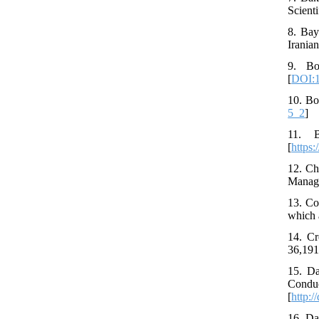
Scienti
8. Bay
Irania
9. Bo
[
DOI:1
10. Bo
5_2
]
11. B
[
https:
12. Ch
Manage
13. Co
which 
14. Cr
36,191
15. Da
Condu
[
http:
16. Da