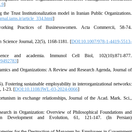
5.9
]
the Trust Institutionalization model in Iranian Public Organizations.
ournal.iams.ir/article_334.html
]
rking Practices of Businesswomen. Acta Commercii, 58-74.
 Science Journal, 22(5), 1168-1181. [
DOI:10.1007/978-1-4419-5513-
nce and academia. Immunol Cell Biol, 102(10):871-877.
/39492783
]
ynamics and Organizations: A Review and Research Agenda, Journal of
. Fostering sustainable employability in interorganizational networks:
 1-23. [
DOI:10.1108/JWL-03-2024-0066
]
rtunism in exchange relationships, Journal of the Acad. Mark. Sci.,
search in Organization: Overview of Philosophical Foundations and
n Development and Evolution, 61, 121-147. (In Persian)
ategies for the Destruction of Managers by Employees in Government