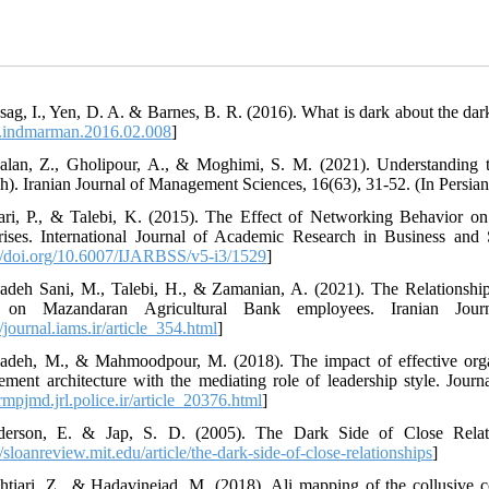
sag, I., Yen, D. A. & Barnes, B. R. (2016). What is dark about the dar
.indmarman.2016.02.008
]
alan, Z., Gholipour, A., & Moghimi, S. M. (2021). Understanding 
ch). Iranian Journal of Management Sciences, 16(63), 31-52. (In Persian
ari, P., & Talebi, K. (2015). The Effect of Networking Behavior o
rises. International Journal of Academic Research in Business and 
://doi.org/10.6007/IJARBSS/v5-i3/1529
]
zadeh Sani, M., Talebi, H., & Zamanian, A. (2021). The Relationsh
 on Mazandaran Agricultural Bank employees. Iranian Jour
//journal.iams.ir/article_354.html
]
zadeh, M., & Mahmoodpour, M. (2018). The impact of effective org
ment architecture with the mediating role of leadership style. Jour
/rmpjmd.jrl.police.ir/article_20376.html
]
derson, E. & Jap, S. D. (2005). The Dark Side of Close Relat
//sloanreview.mit.edu/article/the-dark-side-of-close-relationships
]
htiari, Z., & Hadavinejad, M. (2018). Ali mapping of the collusiv