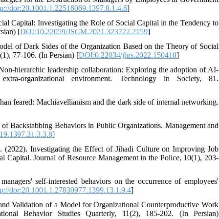
tp://dor:20.1001.1.22516069.1397.8.1.4.6
]
l Capital: Investigating the Role of Social Capital in the Tendency to
sian) [
DOI:10.22059/JSCM.2021.323722.2159
]
 Model of Dark Sides of the Organization Based on the Theory of Social
), 77-106. (In Persian) [
DOI:0.22034/jhrs.2022.150418
]
n-hierarchic leadership collaboration: Exploring the adoption of AI-
extra-organizational environment. Technology in Society, 81.
than feared: Machiavellianism and the dark side of internal networking.
es of Backstabbing Behaviors in Public Organizations. Management and
719.1397.31.3.3.8
]
 (2022). Investigating the Effect of Jihadi Culture on Improving Job
al Capital. Journal of Resource Management in the Police, 10(1), 203-
 managers' self-interested behaviors on the occurrence of employees'
tp://dor:20.1001.1.27830977.1399.13.1.9.4
]
n and Validation of a Model for Organizational Counterproductive Work
onal Behavior Studies Quarterly, 11(2), 185-202. (In Persian)