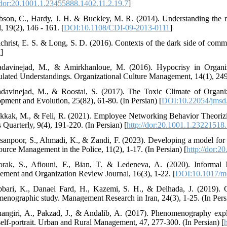
//dor:20.1001.1.23455888.1402.11.2.19.7
]
bson, C., Hardy, J. H. & Buckley, M. R. (2014). Understanding the r
, 19(2), 146 - 161. [
DOI:10.1108/CDI-09-2013-0111
]
lchrist, E. S. & Long, S. D. (2016). Contexts of the dark side of com
2
]
adavinejad, M., & Amirkhanloue, M. (2016). Hypocrisy in Organ
ulated Understandings. Organizational Culture Management, 14(1), 249-
davinejad, M., & Roostai, S. (2017). The Toxic Climate of Organi
pment and Evolution, 25(82), 61-80. (In Persian) [
DOI:10.22054/jmsd
kkak, M., & Feli, R. (2021). Employee Networking Behavior Theoriz
 Quarterly, 9(4), 191-220. (In Persian) [
http://dor:20.1001.1.23221518
sanpoor, S., Ahmadi, K., & Zandi, F. (2023). Developing a model for
ource Management in the Police, 11(2), 1-17. (In Persian) [
http://dor:2
rak, S., Afiouni, F., Bian, T. & Ledeneva, A. (2020). Informal
ment and Organization Review Journal, 16(3), 1-22. [
DOI:10.1017/m
bbari, K., Danaei Fard, H., Kazemi, S. H., & Delhada, J. (2019). 
enographic study. Management Research in Iran, 24(3), 1-25. (In Persi
hangiri, A., Pakzad, J., & Andalib, A. (2017). Phenomenography expl
self-portrait. Urban and Rural Management, 47, 277-300. (In Persian) [