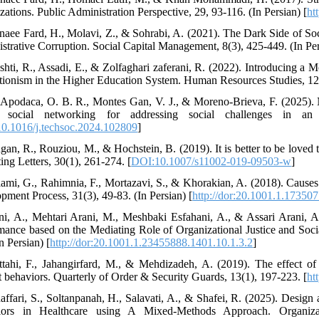
ations. Public Administration Perspective, 29, 93-116. (In Persian) [
ht
naee Fard, H., Molavi, Z., & Sohrabi, A. (2021). The Dark Side of Socia
strative Corruption. Social Capital Management, 8(3), 425-449. (In Per
shti, R., Assadi, E., & Zolfaghari zaferani, R. (2022). Introducing a
ctionism in the Higher Education System. Human Resources Studies, 12(1
Apodaca, O. B. R., Montes Gan, V. J., & Moreno-Brieva, F. (2025). No
n social networking for addressing social challenges in an 
0.1016/j.techsoc.2024.102809
]
gan, R., Rouziou, M., & Hochstein, B. (2019). It is better to be loved 
ing Letters, 30(1), 261-274. [
DOI:10.1007/s11002-019-09503-w
]
lami, G., Rahimnia, F., Mortazavi, S., & Khorakian, A. (2018). Caus
pment Process, 31(3), 49-83. (In Persian) [
http://dor:20.1001.1.17350
ni, A., Mehtari Arani, M., Meshbaki Esfahani, A., & Assari Arani, A.
mance based on the Mediating Role of Organizational Justice and Soci
n Persian) [
http://dor:20.1001.1.23455888.1401.10.1.3.2
]
ttahi, F., Jahangirfard, M., & Mehdizadeh, A. (2019). The effect of
t behaviors. Quarterly of Order & Security Guards, 13(1), 197-223. [
ht
affari, S., Soltanpanah, H., Salavati, A., & Shafei, R. (2025). Desig
iors in Healthcare using A Mixed-Methods Approach. Organizati