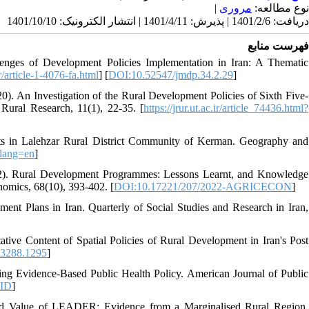
|
مروری
نوع مطالعه:
دریافت: 1401/2/6 | پذیرش: 1401/4/11 | انتشار الکترونیک: 1401/10/10
فهرست منابع
lenges of Development Policies Implementation in Iran: A Thematic
r/article-1-4076-fa.html
] [
DOI:10.52547/jmdp.34.2.29
]
0). An Investigation of the Rural Development Policies of Sixth Five-
Rural Research, 11(1), 22-35. [
https://jrur.ut.ac.ir/article_74436.html?
cts in Lalehzar Rural District Community of Kerman. Geography and
?lang=en
]
2022). Rural Development Programmes: Lessons Learnt, and Knowledge
omics, 68(10), 393-402. [
DOI:10.17221/207/2022-AGRICECON
]
ent Plans in Iran. Quarterly of Social Studies and Research in Iran,
ative Content of Spatial Policies of Rural Development in Iran's Post
13288.1295
]
ding Evidence-Based Public Health Policy. American Journal of Public
ID
]
dded Value of LEADER: Evidence from a Marginalised Rural Region.