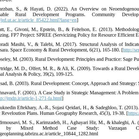
rzban, S., & Hayati, D. (2022). An Overview on Neoendogenous 
inable Rural Development Programs. Community Develo
//jrd.ut.ac.ir/article_85422.html?lang=en
]
tt, E., Givoni, M., Epstein, B., & Feitelson, E. (2013). Methodolo
izing. FP7 Project: SPREE (Servicizing Policy for Resource Efficient 
radi Masihi, V., & Talebi, M. (2017). Structural Analysis of Indica
ara. Space Economy & Rural Development, 6(21), 165-180. [
http://s
seley, M. (2003). Rural Development: Principles and Practice: Sage Pub
rtridge, M. D., Olfert, M. R., & Ali, K. (2009). Towards a Rural Deve
al Analysis & Policy, 39(2), 109-125.
asad, B. (2003). Rural Development: Concept, Approach and Strategy:
hnavard, F. (2001). A Case Study in Strategic Management: A Proble
tp://jmdp.ir/article-1-271-fa.html
]
uknedin Eftekhary, A.-R., Sojasi Qeidari, H., & Sadeghloo, T. (2013)
c Reveloution Plans. Human Geography Research, 45(3), 19-38. [
https
drmousavi, M. S., Karimzadeh, H., Aghayari Hir, M., & khaleghi, A. (
s by Mixed Method Case Study: Varzaqan Coun
//geoplanning.tabrizu.ac.ir/article_10844_1282.html