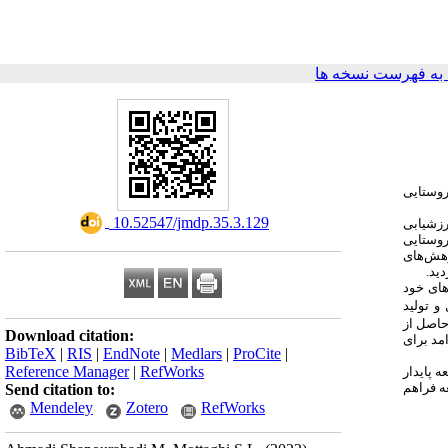
ه فهرست نسخه ها
روستایی
‎ 10.52547/jmdp.35.3.129
زشیابی
روستایی
هش‌های
دید
دهای خود
و
تولید
 حاصل از
Download citation:
مد برای
BibTeX
|
RIS
|
EndNote
|
Medlars
|
ProCite
|
Reference Manager
|
RefWorks
 پایدار
ه فراهم
Send citation to:
Mendeley
Zotero
RefWorks