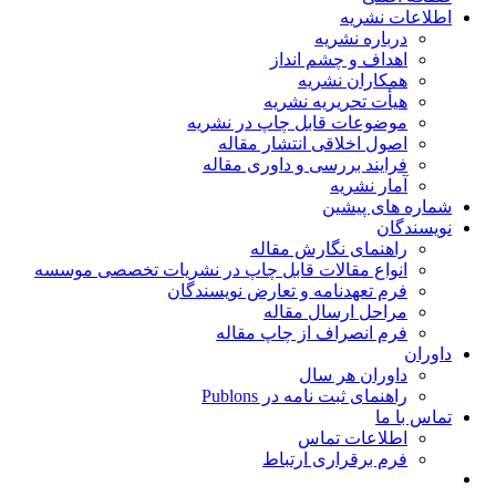
اطلاعات نشریه
درباره نشریه
اهداف و چشم انداز
همکاران نشریه
هیأت تحریریه نشریه
موضوعات قابل چاپ در نشریه
اصول اخلاقی انتشار مقاله
فرایند بررسی و داوری مقاله
آمار نشریه
شماره های پیشین
نویسندگان
راهنمای نگارش مقاله
انواع مقالات قابل چاپ در نشریات تخصصی موسسه
فرم تعهدنامه و تعارض نویسندگان
مراحل ارسال مقاله
فرم انصراف از چاپ مقاله
داوران
داوران هر سال
راهنمای ثبت نامه در Publons
تماس با ما
اطلاعات تماس
فرم برقراری ارتباط