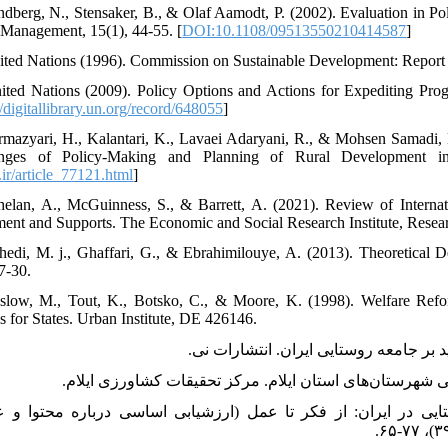
ndberg, N., Stensaker, B., & Olaf Aamodt, P. (2002). Evaluation in Pol
 Management, 15(1), 44-55. [
DOI:10.1108/09513550210414587
]
ited Nations (1996). Commission on Sustainable Development: Report o
ited Nations (2009). Policy Options and Actions for Expediting Progr
//digitallibrary.un.org/record/648055
]
rmazyari, H., Kalantari, K., Lavaei Adaryani, R., & Mohsen Samadi
enges of Policy-Making and Planning of Rural Development in
.ir/article_77121.html
]
elan, A., McGuinness, S., & Barrett, A. (2021). Review of Intern
ment and Supports. The Economic and Social Research Institute, Resea
hedi, M. j., Ghaffari, G., & Ebrahimilouye, A. (2013). Theoretical D
7-30.
slow, M., Tout, K., Botsko, C., & Moore, K. (1998). Welfare Refor
s for States. Urban Institute, DE 426146.
 و عمران روستایی در ایران: از فکر تا عمل (ارزشیابی اساسی درباره محتوا و عمل