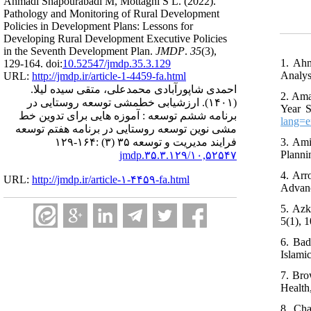
Ahmadi Shapourabadi M, Mottaghi S L.
(2022).
Pathology and Monitoring of Rural Development
Policies in Development Plans: Lessons for
Developing Rural Development Executive Policies
in the Seventh Development Plan.
JMDP
.
35
(3)
,
1. Ahm
129-164. doi:
10.52547/jmdp.35.3.129
Analys
URL:
http://jmdp.ir/article-1-4459-fa.html
احمدی شاپورآبادی محمدعلی، متقی سیده لیلا.
2. Ama
ارزشیابی خطمشی توسعه روستایی در
(۱۴۰۱).
Year S
برنامه ششم توسعه : آموزه هایی برای تدوین خط
lang=e
مشی نوین توسعه روستایی در برنامه هفتم توسعه
3. Ami
فرایند مدیریت و توسعه ۳۵ (۳) :۱۶۴-۱۲۹
Plannin
۱۰,۵۲۵۴۷/jmdp.۳۵.۳.۱۲۹
4. Arr
URL:
http://jmdp.ir/article-۱-۴۴۵۹-fa.html
Advanc
5. Azk
5(1), 1
6. Bad
Islamic
7. Bro
Health
8. Cha