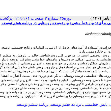
برگشت ب
|
دوره۳۵ شماره ۳ صفحات ۱۶۴-۱۲۹
ی برای تدوین خط مشی نوین توسعه روستایی در برنامه هفتم توسعه
ahshapoorabad
ست. استفاده از آموزه‌های حاصل از ارزشیابی اقدامات و نتایج خط‌مشی‌ توسعه 
ت آن جایگاه مهمی دارد
 روش توصیفی است. در چارچوب کلی روش‌شناختی حاکم بر پژوهش به ‌منظور ار
 خط‌مشی به بررسی اهداف، خروجی
ها و پیامدهای خط‌مشی‌ پیشرفت توسعه پایدار 
 گزارش‌های عملکرد دولت و مجلس در حوزه توسعه و عمران روستایی از یک
سو و پژو
ز تحلیل محتوای جهت‌دار مبتنی بر اسناد فوق در چارچوب روش پایش خط‌مشی استفاده گر
بر برنامه ششم توسعه بیانگر آن است که علی‌رغم موفقیت در خروجی
ها، در بُعد پیام
خروجی­‌های خط­مشی توسعه روستایی بیانگر عدم توازن جدی
نسبت
اعتبارات اشتغال
اصر خط­مشی توسعه روستایی با لوایح و قوانین بودجه
است. افزون بر این، یافته­‌های
ویکردی جامع در طراحی الگوی پیشرفت و توسعه روستایی و فقدان متولی تخصصی و کارا
اهداف و تکالیف خط­مشی توسعه روستایی در برنامه ششم توسعه نشان می‌دهد
ی، ضمن تبیین چارچوب ارزشیابی خط
مشی توسعه روستایی بر مبنای مولفه‌­های توسعه
رد خط‌مشی‌ توسعه روستایی را بر اساس آخرین اقدامات اجرایی در برنامه‌های توسع
برنامه ششم توسعه
،
برنامه هفتم توسعه
،
پایش خط‌مشی
،