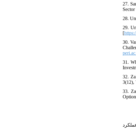
27. Sa
Sector
28. Un
29. Un
[
https:
30. Va
Chall
peri.ac
31. Wh
Invest
32. Za
3(12), 
33. Za
Option
۳۶. کرد