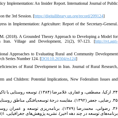
icy Implementation: An Insider Report. International Journal of Public
n the 3rd Session. [
https://digitallibrary.un.org/record/209124
]
ess in Implementation: Agriculture: Report of the Secretary-General.
, M. (2018). A Grounded Theory Approach to Developing a Model for
 Iran. Village and Development, 21(2), 97-123. [
http://rvt.agri-
ational Approaches to Evaluating Rural and Community Development
rch Series Number 124. [
DOI:10.26504/rs124
]
eficiencies of Rural Development in Iran. Journal of Rural Research,
m and Children: Potential Implications, New Federalism Issues and
۳۴. ازکیا، مصطفی، و غفاری، غلامرضا (۱۳۸۴). توسعه روستایی با تاکید بر جامعه روستایی ایران. انتشارات نی.
۳۵. رضایی، جعفر (۱۳۹۲). مقایسه درجۀ توسعه‌یافتگی مناطق روستایی شهرستان‌های استان ایلام. مرکز تحقیقات کشاورزی ایلام.
رضوانی، محمدرضا (۱۳۷۹). برنامه‌ریزی توسعه
برنامه‌های توسعه در چند دهه اخیر). نشریه پژوهش‌های جغرافیایی، ۱(۳۹)، ۷۷-۶۵.