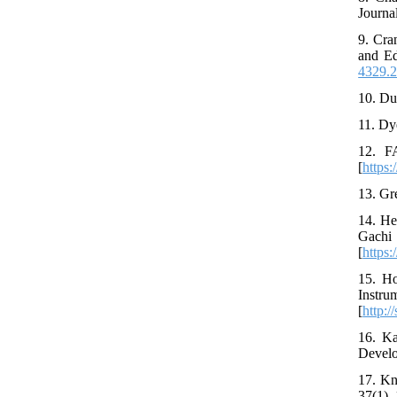
Journal
9. Cra
and Ed
4329.2
10. Du
11. Dy
12. F
[
https
13. Gr
14. He
Gachi
[
https:
15. Ho
Instru
[
http:/
16. Ka
Develo
17. Kn
37(1),