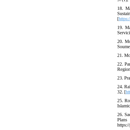
18. Ma
Susta
[
https:
19. Ma
Servic
20. Mo
Soumes
21. Mo
22. Pa
Region
23. Pr
24. Ra
32. [
ht
25. Ro
Islami
26. Sa
Plan
https: