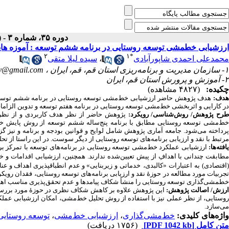
دوره ۳۵، شماره ۳ - ( پاییز ۱۴۰۱ )
ارزشیابی خطمشی توسعه روستایی در برنامه ششم توسعه : آموزه های
۲
۱
*
سیده لیلا متقی
،
محمدعلی احمدی شاپورآبادی
y@gmail.com
۱- سازمان مدیریت و برنامه‌ریزی استان قم، قم، ایران ،
۲- آموزش و پرورش استان قم، ایران
چکیده:
(۴۸۲۷ مشاهده)
هدف:
هدف پژوهش حاضر ارزشیابی خط‌مشی‌ توسعه روستایی در برنامه ششم توسعه ا
در کارایی و اثربخشی خط
مشی توسعه روستایی در برنامه هفتم توسعه و تدوین الزاما.
طرح پژوهش/ روش‏‌شناسی/ رویکرد
پژوهش حاضر از نظر هدف کاربردی و از نظر
ط‌مشی‌ توسعه روستایی مطابق با برنامه‌ پنج‌ساله ششم توسعه از روش پایش
رداخته می
شود. جامعه آماری پژوهش شامل لوایح و قوانین بودجه و برنامه و نیز
مرتبط با نقد و ارزیابی برنامه‌­های توسعه روستایی از دیگر سوست. در این راستا ا.
یافته­‌ها
ارزشیابی عملکرد خط‌مشی‌ توسعه روستایی در برنامه­‌های توسعه با تمرکز 
طابقت چندانی با اهدافِ از پیش تعیین
شده ندارند. همچنین، ارزشیابی اقدامات و 
(اقتصادی
به
اعتبارات
«کالبدی،
خدماتی
و
زیربنایی» و عدم انطباق­پذیری اهداف و عن
تجربیات مورد مطالعه در حوزۀ نقد و ارزیابی برنامه­‌های توسعه روستایی، فقدان ر
خط­مشی­‌گذاری توسعه روستایی را منشأ شکاف پیامدها و عدم تحقق‌پذیری مناسب .
ارزش/ اصالت پژوهش
این پژوهش علاوه بر کاهش شکاف نظری در حوزۀ مورد بررس
روستایی، از نظر عملی نیز با استفاده از روش تحلیل خط‌مشی، امکان ارزشیابی عملک
می
سازد.
توسعه روستایی
،
ارزشیابی خط‌مشی
،
خط‌مشی‌گذاری
واژه‌های کلیدی:
(۱۷۵۶ دریافت)
[PDF 1042 kb]
متن کامل