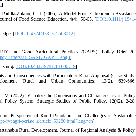
6
]
 Padilla‐Zakour, O. I. (2005). A Model Food Entrepreneur Assistance
urnal of Food Science Education, 4(4), 56-65. [
DOI:10.1111/j.1541-
ledge. [
DOI:10.4324/9781315663012
]
RD) and Good Agricultural Practices (GAPS). Policy Brief 20.
Policy_Briefs/21_SARD-GAP_-_engli
]
ishing. [
DOI:10.4337/9781781006719
]
ots and Consequences with Participatory Rural Appraisal (Case Study:
lopment (Rural and Urban Communities), 13(2), 639-666.
, V. (2022). Visualize the Dimensions and Characteristics of Policy
Policy System. Strategic Studies of Public Policy, 12(42), 2-28.
ture Perspective of Rural Population and Challenges of Sustainable
tp://rvt.agri-peri.ac.ir/article_59280.html?lang=en
]
stainable Rural Development. Journal of Regional Analysis & Policy,