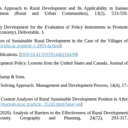
Approach to Rural Development and Its Applicability in Iranian
pment (Rural and Urban Communities), 13(2), 533-559.
gy Development for the Evaluation of Policy Instruments to Promote
Economy), Deliverable, 3.
tors of Sustainable Rural Development in the Case of the Villages of
erd.khu.ac.ir/article-1-2903-fa.html
]
lications. [
DOI:10.4135/9781446216439
]
lopment Policy: Lessons from the United States and Canada. Journal of
 Sarup & Sons.
m Solving Approach. Management and Development Process, 14(4), 17-
. Content Analyses of Rural Sustainable Development Position in After
://journals.ut.ac.ir/article_35243.html?lang=en
]
2020). Analysis of Barriers to the Effectiveness of Rural Development
ty. Geography and Planning, 24(72), 293-317.