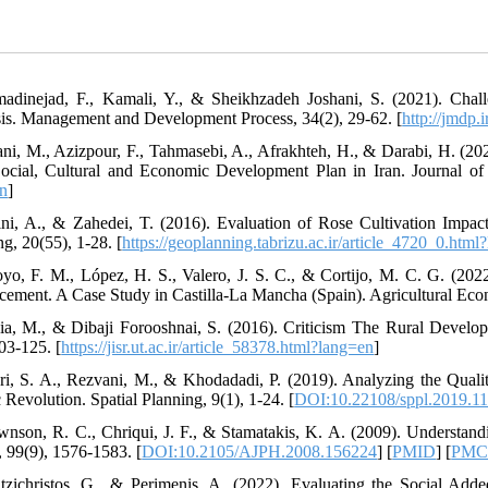
adinejad, F., Kamali, Y., & Sheikhzadeh Joshani, S. (2021). Chal
is. Management and Development Process, 34(2), 29-62. [
http://jmdp.i
ni, M., Azizpour, F., Tahmasebi, A., Afrakhteh, H., & Darabi, H. (202
ocial, Cultural and Economic Development Plan in Iran. Journal of 
n
]
ni, A., & Zahedei, T. (2016). Evaluation of Rose Cultivation Impa
g, 20(55), 1-28. [
https://geoplanning.tabrizu.ac.ir/article_4720_0.html
oyo, F. M., López, H. S., Valero, J. S. C., & Cortijo, M. C. G. (
ement. A Case Study in Castilla-La Mancha (Spain). Agricultural Econ
ia, M., & Dibaji Forooshnai, S. (2016). Criticism The Rural Developm
03-125. [
https://jisr.ut.ac.ir/article_58378.html?lang=en
]
ri, S. A., Rezvani, M., & Khodadadi, P. (2019). Analyzing the Qualit
 Revolution. Spatial Planning, 9(1), 1-24. [
DOI:10.22108/sppl.2019.1
wnson, R. C., Chriqui, J. F., & Stamatakis, K. A. (2009). Understan
, 99(9), 1576-1583. [
DOI:10.2105/AJPH.2008.156224
] [
PMID
] [
PMC
tzichristos, G., & Perimenis, A. (2022). Evaluating the Social A