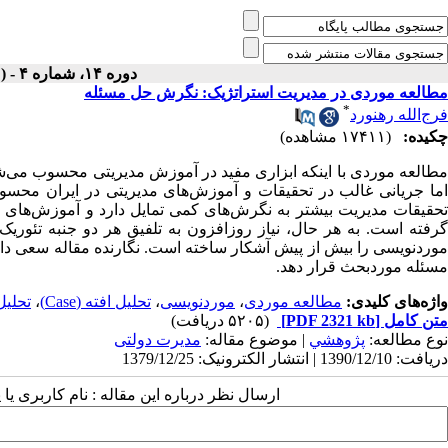
دوره ۱۴، شماره ۴ - ( زمستان ۱۳۷۹ )
مطالعه موردی در مدیریت استراتژیک: نگرش حل مسئله
*
فرج‌الله رهنورد
چکیده:
(۱۷۴۱۱ مشاهده)
مطالعه موردی با اینکه ابزاری مفید در آموزش مدیریتی محسوب می‌شو
اما جریانی غالب در تحقیقات و آموزش‌های مدیریتی در ایران محسوب 
تحقیقات مدیریت بیشتر به نگرش‌های کمی تمایل دارد و آموزش‌های مد
گرفته است. به هر حال، نیاز روزافزون به تلفیق هر دو جنبه تئور
موردنویسی را بیش از پیش آشکار ساخته است. نگارنده مقاله سعی دار
مسئله موردبحث قرار دهد.
واژه‌های کلیدی:
مطالعه موردی
،
موردنویسی
،
تحلیل افته (Case)
،
تحلی
متن کامل
[PDF 2321 kb]
(۵۲۰۵ دریافت)
نوع مطالعه:
پژوهشي
| موضوع مقاله:
مدیرت دولتی
دریافت: 1390/12/10 | انتشار الکترونیک: 1379/12/25
ارسال نظر درباره این مقاله : نام کاربری ی