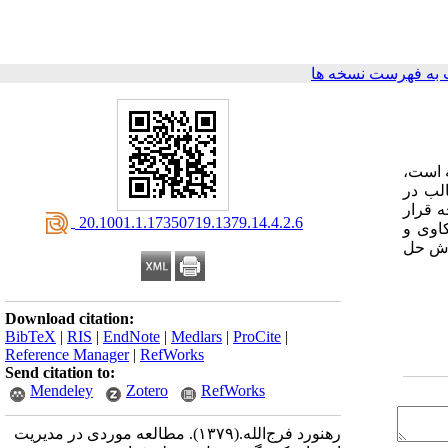
به فهرست نسخه ها
ه است،
الب در
ه قرار
‎ 20.1001.1.17350719.1379.14.4.2.6
اوی و
گرش حل
Download citation:
BibTeX
|
RIS
|
EndNote
|
Medlars
|
ProCite
|
Reference Manager
|
RefWorks
Send citation to:
Mendeley
Zotero
RefWorks
رهنورد فرج‌الله.
(۱۳۷۹).
مطالعه موردی در مدیریت