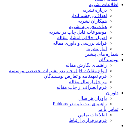
اطلاعات نشریه
درباره نشریه
اهداف و چشم انداز
همکاران نشریه
هیأت تحریریه نشریه
موضوعات قابل چاپ در نشریه
اصول اخلاقی انتشار مقاله
فرایند بررسی و داوری مقاله
آمار نشریه
شماره های پیشین
نویسندگان
راهنمای نگارش مقاله
انواع مقالات قابل چاپ در نشریات تخصصی موسسه
فرم تعهدنامه و تعارض نویسندگان
مراحل ارسال مقاله
فرم انصراف از چاپ مقاله
داوران
داوران هر سال
راهنمای ثبت نامه در Publons
تماس با ما
اطلاعات تماس
فرم برقراری ارتباط