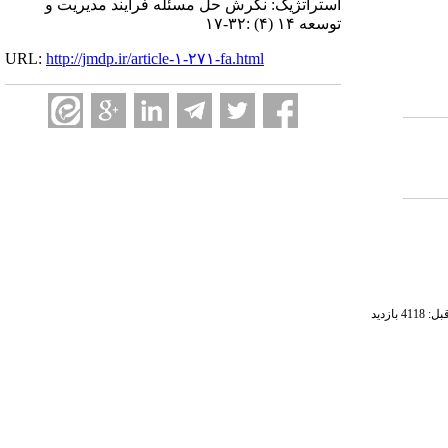
استراتژیک: نگرش حل مسئله فرایند مدیریت و
توسعه ۱۴ (۴) :۳۲-۱۷
URL:
http://jmdp.ir/article-۱-۲۷۱-fa.html