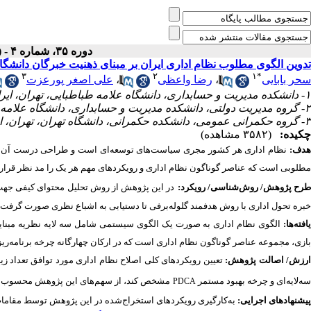
دوره ۳۵، شماره ۴ - ( زمستان ۱۴۰۱ )
تدوین الگوی مطلوب نظام اداری ایران بر مبنای ذهنیت خبرگان دانشگا
۳
۲
۱
*
علی اصغر پورعزت
،
رضا واعظی
،
سحر بابایی
۱- دانشکده مدیریت و حسابداری، دانشگاه علامه طباطبایی، تهران، ایران. ،
۲- گروه مدیریت دولتی، دانشکده مدیریت و حسابداری، دانشگاه علامه طباطبایی، تهران، ایران.
۳- گروه حکمرانی عمومی، دانشکده حکمرانی، دانشگاه تهران، تهران، ایران.
چکیده:
(۳۵۸۲ مشاهده)
هدف:
نظام اداری هر کشور مجری سیاست‌های توسعه‌ای است و طراحی درست آن اهمیت
مطلوبی است که عناصر گوناگون نظام اداری و رویکردهای مهم هر یک را مد نظر قرار.
طرح پژوهش/ روش‌‏شناسی/ رویکرد
خبره تحول اداری با روش هدفمند گلوله
برفی تا دستیابی به اشباع نظری صورت گرفت.
یافته‌­ها:
الگوی نظام اداری به صورت یک الگوی سیستمی شامل سه لایه نظریه مبنایی
بازی، مجموعه عناصر گوناگون نظام اداری است که در ارکان چهارگانه چرخه برنامه‌ر (
ارزش/ اصالت پژوهش
تعیین رویکردهای کلی اصلاح نظام اداری مورد توافق تعداد زی
سه‌لایه‌ای و چرخه بهبود مستمر
مشخص کند، از سهم
های این پژوهش محسوب .
PDCA
پیشنهادهای اجرایی:
به‌‎کارگیری رویکردهای استخراج
شده در این پژوهش توسط مقامات.