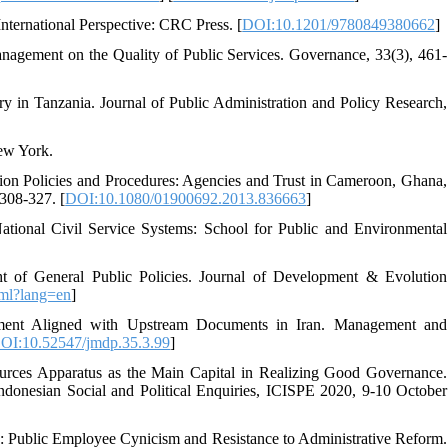
nternational Perspective: CRC Press. [
DOI:10.1201/9780849380662
]
nagement on the Quality of Public Services. Governance, 33(3), 461-
y in Tanzania. Journal of Public Administration and Policy Research,
ew York.
tion Policies and Procedures: Agencies and Trust in Cameroon, Ghana,
 308-327. [
DOI:10.1080/01900692.2013.836663
]
National Civil Service Systems: School for Public and Environmental
ht of General Public Policies. Journal of Development & Evolution
html?lang=en
]
opment Aligned with Upstream Documents in Iran. Management and
OI:10.52547/jmdp.35.3.99
]
urces Apparatus as the Main Capital in Realizing Good Governance.
Indonesian Social and Political Enquiries, ICISPE 2020, 9-10 October
: Public Employee Cynicism and Resistance to Administrative Reform.