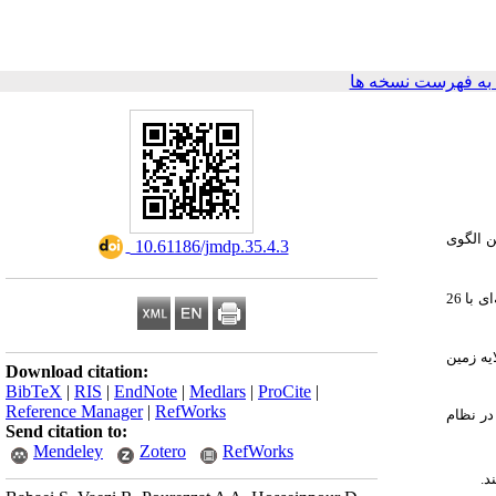
ه فهرست نسخه ها
ن الگوی
‎ 10.61186/jmdp.35.4.3
در این پژوهش از روش تحلیل محتوای کیفی جهت‌دار بهره گرفته شده است که به منظور گردآوری داده‌ها مصاحبه‌های نیمه‌ساختاریافته‌ای با 26
یه زمین
Download citation:
BibTeX
|
RIS
|
EndNote
|
Medlars
|
ProCite
|
Reference Manager
|
RefWorks
در نظام
Send citation to:
Mendeley
Zotero
RefWorks
ند