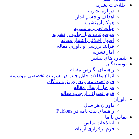
اطلاعات نشریه
درباره نشریه
اهداف و چشم انداز
همکاران نشریه
هیأت تحریریه نشریه
موضوعات قابل چاپ در نشریه
اصول اخلاقی انتشار مقاله
فرایند بررسی و داوری مقاله
آمار نشریه
شماره های پیشین
نویسندگان
راهنمای نگارش مقاله
انواع مقالات قابل چاپ در نشریات تخصصی موسسه
فرم تعهدنامه و تعارض نویسندگان
مراحل ارسال مقاله
فرم انصراف از چاپ مقاله
داوران
داوران هر سال
راهنمای ثبت نامه در Publons
تماس با ما
اطلاعات تماس
فرم برقراری ارتباط