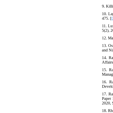
9. Kil
10. La
475. [
11. Lu
5(2), 2
12. Ma
13. Os
and Ni
14. Ra
Affairs
15. Ra
Manage
16. Ra
Develo
17. Ra
Paper 
2020, 
18. Rh