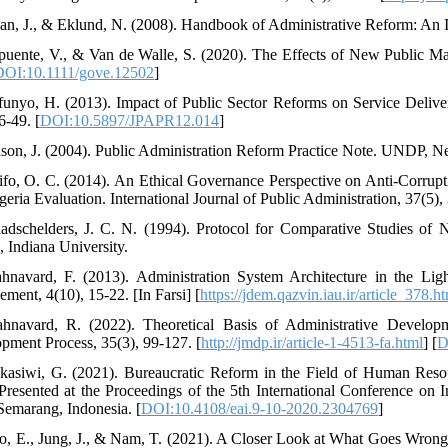
lian, J., & Eklund, N. (2008). Handbook of Administrative Reform: An I
puente, V., & Van de Walle, S. (2020). The Effects of New Public Ma
DOI:10.1111/gove.12502
]
funyo, H. (2013). Impact of Public Sector Reforms on Service Deliver
6-49. [
DOI:10.5897/JPAPR12.014
]
son, J. (2004). Public Administration Reform Practice Note. UNDP, N
ifo, O. C. (2014). An Ethical Governance Perspective on Anti-Corrup
geria Evaluation. International Journal of Public Administration, 37(5),
adschelders, J. C. N. (1994). Protocol for Comparative Studies of 
, Indiana University.
hnavard, F. (2013). Administration System Architecture in the Lig
ment, 4(10), 15-22. [In Farsi] [
https://jdem.qazvin.iau.ir/article_378.
hnavard, R. (2022). Theoretical Basis of Administrative Devel
pment Process, 35(3), 99-127. [
http://jmdp.ir/article-1-4513-fa.html
] [
D
kasiwi, G. (2021). Bureaucratic Reform in the Field of Human Reso
Presented at the Proceedings of the 5th International Conference on 
Semarang, Indonesia. [
DOI:10.4108/eai.9-10-2020.2304769
]
o, E., Jung, J., & Nam, T. (2021). A Closer Look at What Goes Wrong