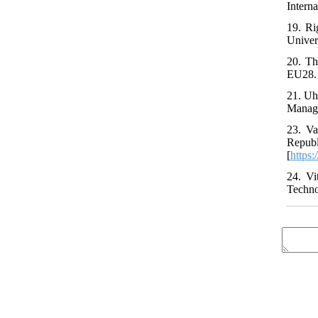
Interna
19. Ri
Univer
20. Th
EU28. 
21. Uh
Manage
23. Va
Repub
[
https:
24. Vi
Techno