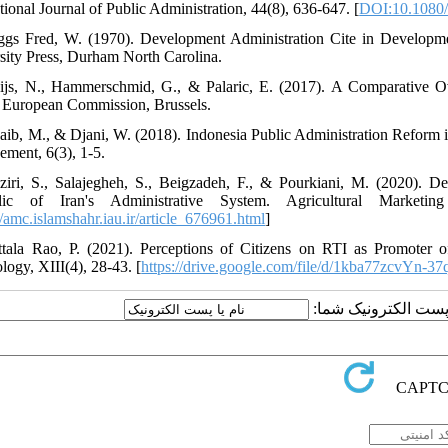
tional Journal of Public Administration, 44(8), 636-647. [
DOI:10.1080
ggs Fred, W. (1970). Development Administration Cite in Developm
sity Press, Durham North Carolina.
ijs, N., Hammerschmid, G., & Palaric, E. (2017). A Comparative Ov
European Commission, Brussels.
aib, M., & Djani, W. (2018). Indonesia Public Administration Reform
ment, 6(3), 1-5.
ziri, S., Salajegheh, S., Beigzadeh, F., & Pourkiani, M. (2020). De
lic of Iran's Administrative System. Agricultural Marketin
//amc.islamshahr.iau.ir/article_676961.html
]
ttala Rao, P. (2021). Perceptions of Citizens on RTI as Promoter 
logy, XIII(4), 28-43. [
https://drive.google.com/file/d/1kba77zcvY
یا پست الکترونیک شما