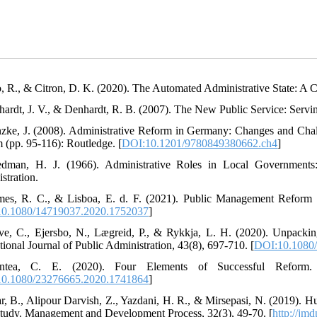
o, R., & Citron, D. K. (2020). The Automated Administrative State: A 
hardt, J. V., & Denhardt, R. B. (2007). The New Public Service: Serv
nzke, J. (2008). Administrative Reform in Germany: Changes and Chal
 (pp. 95-116): Routledge. [
DOI:10.1201/9780849380662.ch4
]
edman, H. J. (1966). Administrative Roles in Local Governments
stration.
es, R. C., & Lisboa, E. d. F. (2021). Public Management Reform 
0.1080/14719037.2020.1752037
]
ve, C., Ejersbo, N., Lægreid, P., & Rykkja, L. H. (2020). Unpacki
tional Journal of Public Administration, 43(8), 697-710. [
DOI:10.1080
ntea, C. E. (2020). Four Elements of Successful Reform. A
0.1080/23276665.2020.1741864
]
ar, B., Alipour Darvish, Z., Yazdani, H. R., & Mirsepasi, N. (2019).
tudy. Management and Development Process, 32(3), 49-70. [
http://jmd