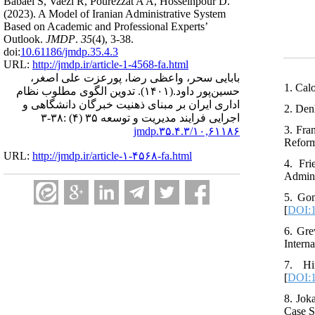
Babaei S, Vaezi R, Pourezzat A A, Hosseinpour D.
(2023).
A Model of Iranian Administrative System
Based on Academic and Professional Experts’
Outlook.
JMDP
.
35
(4)
, 3-38.
doi:
10.61186/jmdp.35.4.3
URL:
http://jmdp.ir/article-1-4568-fa.html
بابایی سحر، واعظی رضا، پورعزت علی اصغر،
1. Cal
تدوین الگوی مطلوب نظام
(۱۴۰۱).
حسین‌پور داود.
اداری ایران بر مبنای ذهنیت خبرگان دانشگاهی و
2. Den
اجرایی فرایند مدیریت و توسعه ۳۵ (۴) :۳۸-۳
3. Fra
۱۰,۶۱۱۸۶/jmdp.۳۵.۴.۳
Reform
URL:
http://jmdp.ir/article-۱-۴۵۶۸-fa.html
4. Fri
Admini
5. Gom
[
DOI:1
6. Gre
Interna
7. Hi
[
DOI:1
8. Jok
Case S