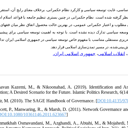
ساسی، غایت توسعه سیاسی و کارکرد نظام حکمرانی، برخلاف معنای رایج آن، استقرا
نظر گرفته شده است. نظام حکمرانی در چنین بستری تنظیم جامعه با قواعد اسلام ا
طلوب و اعتبار حکمرانی عمومی، در بهترین حالت محصول اتفاق نظر میان فقهای 
 توسعه سیاسی تدارک دیده نشده است. با توجه به اهمیت توسعه سیاسی برای پیشبر
ریزی مستقلی متناسب با مفهوم خاص توسعه سیاسی در جمهوری اسلامی ایران تدا
ش
بینی
شده، در مسیر تمدن
سازی اسلامی قرار دهد.
،
انقلاب اسلامی
،
جمهوری اسلامی ایران.
avan Kazemi, M., & Nikoonahad, A. (2019). Identification and Anal
ion; A Desired Scenario for the Future. Islamic Politics Research, 6(14)
ir, M. (2010). The SAGE Handbook of Governance. [
DOI:10.4135/97
cett, P., Manwaring, R., & Marsh, D. (2011). Network Governance and 
DOI:10.1080/10361146.2011.623667
]
matkhah Osmavandani, M., Azghandi, A., Abtahi, M., & Mojahedi, M.