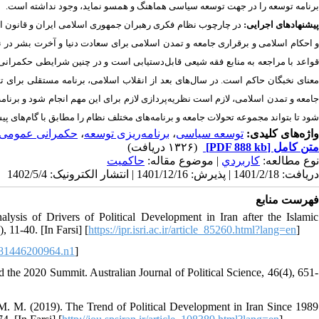
برنامه توسعه را در جهت توسعه سیاسی هماهنگ و همسو نماید، وجود نداشته است.
یشنهادهای اجرایی:
در چارچوب نظام فکری رهبران جمهوری اسلامی ایران و قانون ا
و احکام اسلامی و برقراری جامعه و تمدن اسلامی برای سعادت دنیا و آخرت بشر در 
واعد با مراجعه به منابع فقه شیعی قابل
دستیابی است و در چنین شرایطی حکمرانی م
عنای نخبگان حاکم است. در سال
های بعد از انقلاب اسلامی، برنامه مستقلی برای
امعه و تمدن اسلامی، لازم است نظریه
پردازی لازم برای این مهم انجام شود و برنامه
شود تا بتواند مجموعه تحولات جامعه و برنامه
های مختلف نظام را مطابق با گام
های پی
واژه‌های کلیدی:
توسعه سیاسی
،
برنامه‌ریزی توسعه
،
حکمرانی عمومی
متن کامل
[PDF 888 kb]
(۱۳۲۶ دریافت)
نوع مطالعه:
كاربردي
| موضوع مقاله:
حاکمیت
دریافت: 1401/2/18 | پذیرش: 1401/12/16 | انتشار الکترونیک: 1402/5/4
فهرست منابع
ysis of Drivers of Political Development in Iran after the Islamic
, 11-40. [In Farsi] [
https://ipr.isri.ac.ir/article_85260.html?lang=en
]
81446200964.n1
]
the 2020 Summit. Australian Journal of Political Science, 46(4), 651-
 M. (2019). The Trend of Political Development in Iran Since 1989