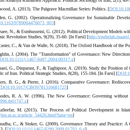
on Amartya Kumarsen Approach. Political Sociology of Iran, 2(1), 49-74
wood, A. (2013). The Palgrave Macmillan Series: Politics. [
DOI:10.10
en, G. (2002). Operationalizing Governance for Sustainable Develo
0.1163/9789004476073_003
]
zaee, N., & Esmhusseini, G. (2012). Political Development Models wi
mic Revolution Studies, 9(29), 35-60. [In Farsi] [
http://enghelab.maaref.
caster, C., & Van de Walle, N. (2018). The Oxford Handbook of the Pol
ghlin, J. (2004). The "Transformation" of Governance: New Directions in
DOI:10.1111/j.1467-8497.2004.00317.x
]
saei, G., Dinparast, F., & Taghipoor, A. (2019). Study the Position o
c of Iran. Political Strategic Studies, 8(28), 155-184. [In Farsi] [
DOI:1
ters, B. G., & Pierre, J. (2016). Comparative Governance: Redisco
[
DOI:10.1017/CBO9781316681725
]
odes, R. A. W. (1996). The New Governance: Governing without Gov
996.tb01747.x
]
afieefar, M. (2015). The Process of Political Development in Islami
//jpq.ut.ac.ir/article_54426.html?lang=en
]
sudha, C., & Stoker, G. (2009). Governance Theory and Practice: A C
3. [
DOI:10.1111/j.1467-9299.2009.01793_6.x
]