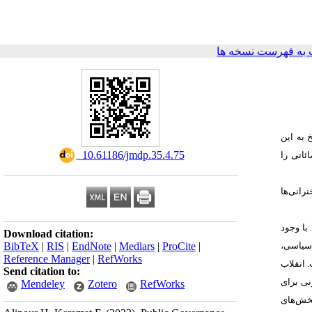
به فهرست نسخه ها
به این
‎ 10.61186/jmdp.35.4.75
ئاتی را
نرانی
ها
 با وجود
Download citation:
 سیاسی،
BibTeX
|
RIS
|
EndNote
|
Medlars
|
ProCite
|
Reference Manager
|
RefWorks
 انقلاب
Send citation to:
نی برای
Mendeley
Zotero
RefWorks
بخش
های