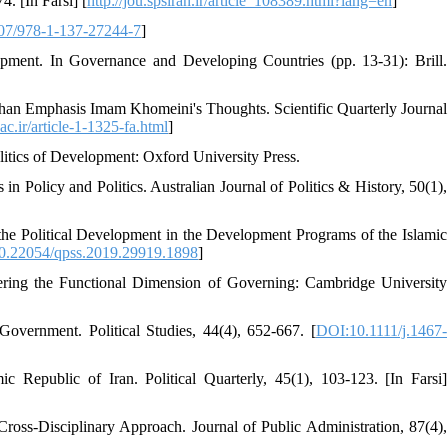
. [In Farsi] [
http://jou.spsiran.ir/article_108389.html?lang=en
]
07/978-1-137-27244-7
]
pment. In Governance and Developing Countries (pp. 13-31): Brill.
than Emphasis Imam Khomeini's Thoughts. Scientific Quarterly Journal
ac.ir/article-1-1325-fa.html
]
itics of Development: Oxford University Press.
 Policy and Politics. Australian Journal of Politics & History, 50(1),
f the Political Development in the Development Programs of the Islamic
0.22054/qpss.2019.29919.1898
]
vering the Functional Dimension of Governing: Cambridge University
ernment. Political Studies, 44(4), 652-667. [
DOI:10.1111/j.1467-
c Republic of Iran. Political Quarterly, 45(1), 103-123. [In Farsi]
ross-Disciplinary Approach. Journal of Public Administration, 87(4),