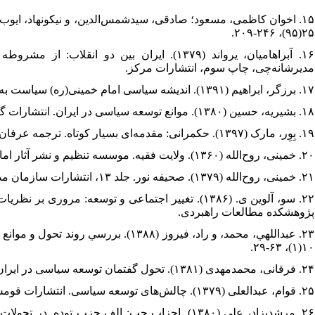
۲۵(۹۵)، ۲۴۶-۲۰۹.
۱۶. آبراهامیان، یرواند (۱۳۷۹). ایران بین 
مدیرشانه‌چی، چاپ سوم، انتشارات مرکز.
۱۷. برزگر، ابراهیم (۱۳۹۱). اندیشه سیاسی امام خمینی(ره) سیاست به مثابه صراط. انتشارات سمت.
۱۸. بشیریه، حسین (۱۳۸۰). موانع توسعه سیاسی در ایران. انتشارات گام نو.
۱۹. بِوِر، مارک (۱۳۹۷). حکمرانی: مقدمه‌ای بسیار کوتاه. ترجمه عرفان مصلح و زهره کریم‌میان، انتشارات کرگدن.
۲۰. خمینی، روح‌الله (۱۳۶۰). ولایت فقیه. موسسه تنظیم و نشر آثار امام خمینی.
۲۱. خمینی، روح‌‎الله (۱۳۷۹). صحیفه نور. جلد ۱۳، انتشارات سازمان مدارک فرهنگی انقلاب اسلامی.
۲۲. سو، آلوین ی. (۱۳۸۶). تغییر اجتماعی و توسعه: 
پژوهشکده مطالعات راهبردی.
۱۰(۱)، ۶۳-۲۹.
۲۴. فرقانی، محمدمهدی (۱۳۸۱). تحول گفتمان توسعه سیاسی در ایران (از مشروطه تا خاتمی). نشریه علوم اجتماعی، ۹(۱۷)، ۳۹-۱.
۲۵. قوام، عبدالعلی (۱۳۷۹). چالش‌های توسعه سیاسی. انتشارات قومس.