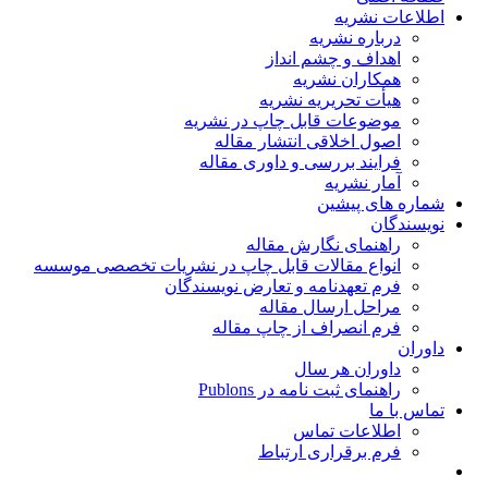
اطلاعات نشریه
درباره نشریه
اهداف و چشم انداز
همکاران نشریه
هیأت تحریریه نشریه
موضوعات قابل چاپ در نشریه
اصول اخلاقی انتشار مقاله
فرایند بررسی و داوری مقاله
آمار نشریه
شماره های پیشین
نویسندگان
راهنمای نگارش مقاله
انواع مقالات قابل چاپ در نشریات تخصصی موسسه
فرم تعهدنامه و تعارض نویسندگان
مراحل ارسال مقاله
فرم انصراف از چاپ مقاله
داوران
داوران هر سال
راهنمای ثبت نامه در Publons
تماس با ما
اطلاعات تماس
فرم برقراری ارتباط