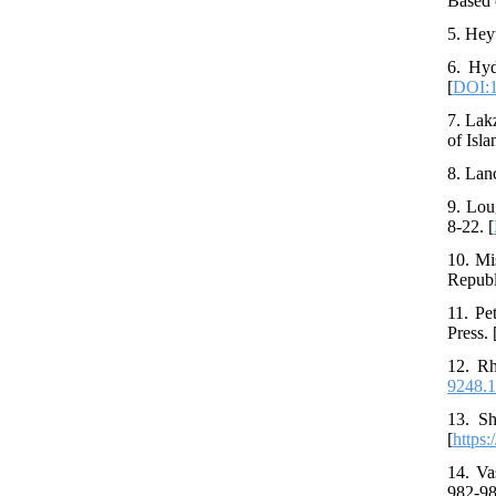
Based 
5. Hey
6. Hyd
[
DOI:1
7. Lak
of Isla
8. Lan
9. Lou
8-22. [
10. Mi
Republi
11. Pe
Press. 
12. Rh
9248.1
13. Sh
[
https:
14. Va
982-98