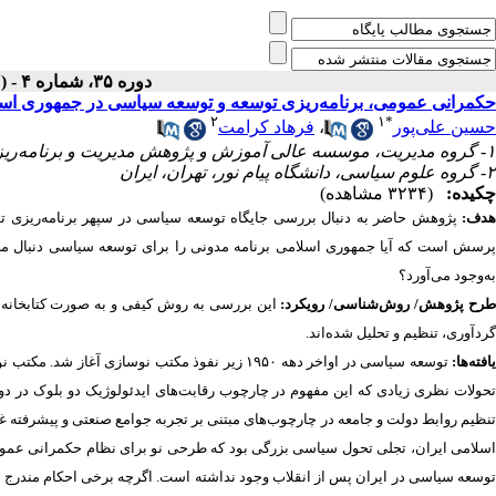
دوره ۳۵، شماره ۴ - ( زمستان ۱۴۰۱ )
حکمرانی عمومی، برنامه‌ریزی توسعه و توسعه سیاسی در جمهوری اسل
۲
۱
*
حسین علی‌پور
،
فرهاد کرامت
۱- گروه مدیریت، موسسه عالی آموزش و پژوهش مدیریت و برنامه‌ریزی، تهران، ایران ،
۲- گروه علوم سیاسی، دانشگاه پیام نور، تهران، ایران
چکیده:
(۳۲۳۴ مشاهده)
دف:
پژوهش حاضر به دنبال بررسی جایگاه توسعه سیاسی در سپهر برنامه
ریزی ت
رسش است که آیا جمهوری اسلامی برنامه مدونی را برای توسعه سیاسی دنبال م
به‌وجود می
آورد؟
رح پژوهش/ روش
شناسی/ رویکرد:
این بررسی به روش کیفی و به صورت کتابخانه
ا
گردآوری، تنظیم و تحلیل شده
اند.
افته
ها:
توسعه سیاسی در اواخر دهه ۱۹۵۰ زیر نفوذ مکتب نوسازی آغاز شد. مکتب نوسازی، توسعه سیاسی را از منظر ایالات متحده و کشورهای غربی مفهوم
حولات نظری زیادی که این مفهوم در چارچوب رقابت
های ایدئولوژیک دو بلوک در 
نظیم روابط دولت و جامعه در چارچوب
های مبتنی بر تجربه جوامع صنعتی و پیشرفته غ
سلامی ایران، تجلی تحول سیاسی بزرگی بود که طرحی نو برای نظام حکمرانی عمومی
وسعه سیاسی در ایران پس از انقلاب وجود نداشته است. اگرچه برخی احکام مندرج در