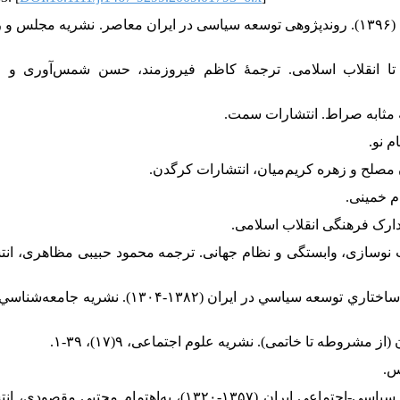
۱۵. اخوان کاظمی، مسعود؛ صادقی، سیدشمس‌الدین، و نیکونهاد، ایوب (۱۳۹۶). روندپژوهی توسعه سیاسی در ایران معاصر. نشریه مج
دو انقلاب: از مشروطه تا انقلاب اسلامی. ترجمۀ کاظم فیروزمند، حسن شمس‌آوری
مروری بر نظریات نوسازی، وابستگی و نظام جهانی. ترجمه محمود حبیبی مظاهری، ا
۲۳. عبداللهي، محمد، و راد، فيروز (۱۳۸۸). بررسي روند تحول و موانع ساختاري توسعه سياسي در ايران (۱۳۸۲-۴
۲۶. مرشدی‎زاد، علی (۱۳۸۰). احزاب چپ: الف حزب توده. در تحولات سیاسی-اجتماعی ایران (۱۳۵۷-۱۳۲۰)، به‌اهتمام م