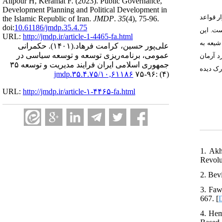
Alipour H, Keramat F.
(2023).
Public Governance,
Development Planning and Political Development in
ر قواعد
the Islamic Republic of Iran.
JMDP
.
35
(4)
, 75-96.
doi:
10.61186/jmdp.35.4.75
ست. این
URL:
http://jmdp.ir/article-1-4465-fa.html
شیعه به
علی‌پور حسین، کرامت فرهاد.
(۱۴۰۱).
حکمرانی
عمومی، برنامه‌ریزی توسعه و توسعه سیاسی در
د آرمان
جمهوری اسلامی ایران فرایند مدیریت و توسعه ۳۵
رک دیده
۱۰,۶۱۱۸۶/jmdp.۳۵.۴.۷۵
(۴) :۹۶-۷۵
URL:
http://jmdp.ir/article-۱-۴۴۶۵-fa.html
1. Akh
Revolut
2. Bev
3. Faw
667. [
4. Hem