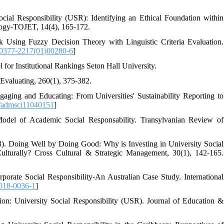
cial Responsibility (USR): Identifying an Ethical Foundation within
ology-TOJET, 14(4), 165-172.
k Using Fuzzy Decision Theory with Linguistic Criteria Evaluation.
0377-2217(01)00280-6
]
 for Institutional Rankings Seton Hall University.
 Evaluating, 260(1), 375-382.
gaging and Educating: From Universities' Sustainability Reporting to
/admsci11040151
]
odel of Academic Social Responsability. Transylvanian Review of
3). Doing Well by Doing Good: Why is Investing in University Social
Culturally? Cross Cultural & Strategic Management, 30(1), 142-165.
rate Social Responsibility-An Australian Case Study. International
018-0036-1
]
on: University Social Responsibility (USR). Journal of Education &