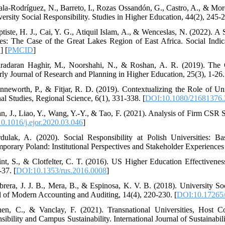
ala-Rodríguez, N., Barreto, I., Rozas Ossandón, G., Castro, A., & Mor
versity Social Responsibility. Studies in Higher Education, 44(2), 245-2
ptiste, H. J., Cai, Y. G., Atiquil Islam, A., & Wenceslas, N. (2022). A
ies: The Case of the Great Lakes Region of East Africa. Social Indic
D
] [
PMCID
]
radaran Haghir, M., Noorshahi, N., & Roshan, A. R. (2019). The Con
rly Journal of Research and Planning in Higher Education, 25(3), 1-26. 
nneworth, P., & Fitjar, R. D. (2019). Contextualizing the Role of Uni
al Studies, Regional Science, 6(1), 331-338. [
DOI:10.1080/21681376.
an, J., Liao, Y., Wang, Y.-Y., & Tao, F. (2021). Analysis of Firm CSR 
0.1016/j.ejor.2020.03.046
]
dulak, A. (2020). Social Responsibility at Polish Universities
porary Poland: Institutional Perspectives and Stakeholder Experiences 
int, S., & Clotfelter, C. T. (2016). US Higher Education Effectivene
-37. [
DOI:10.1353/rus.2016.0008
]
brera, J. J. B., Mera, B., & Espinosa, K. V. B. (2018). University Soc
l of Modern Accounting and Auditing, 14(4), 220-230. [
DOI:10.17265/
en, C., & Vanclay, F. (2021). Transnational Universities, Host C
sibility and Campus Sustainability. International Journal of Sustainabil