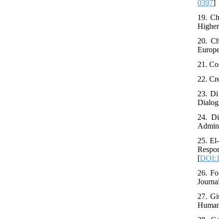
0397
]
19. Ch
Higher
20. Ch
Europe
21. Co
22. Cr
23. Di
Dialog
24. Di
Admini
25. El
Respon
[
DOI:
26. Fo
Journal
27. Gi
Human 