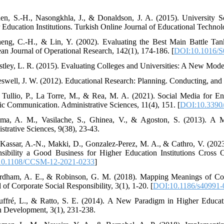
en, S.-H., Nasongkhla, J., & Donaldson, J. A. (2015). University So
 Education Institutions. Turkish Online Journal of Educational Techn
eng, C.-H., & Lin, Y. (2002). Evaluating the Best Main Battle Tan
an Journal of Operational Research, 142(1), 174-186. [
DOI:10.1016/S
stley, L. R. (2015). Evaluating Colleges and Universities: A New Model
eswell, J. W. (2012). Educational Research: Planning. Conducting, and
 Tullio, P., La Torre, M., & Rea, M. A. (2021). Social Media for En
ic Communication. Administrative Sciences, 11(4), 151. [
DOI:10.3390
ma, A. M., Vasilache, S., Ghinea, V., & Agoston, S. (2013). A M
strative Sciences, 9(38), 23-43.
-Kassar, A.-N., Makki, D., Gonzalez-Perez, M. A., & Cathro, V. (202
sibility a Good Business for Higher Education Institutions Cross 
10.1108/CCSM-12-2021-0233
]
rdham, A. E., & Robinson, G. M. (2018). Mapping Meanings of Corpo
 of Corporate Social Responsibility, 3(1), 1-20. [
DOI:10.1186/s40991-
uffré, L., & Ratto, S. E. (2014). A New Paradigm in Higher Educati
Development, 3(1), 231-238.