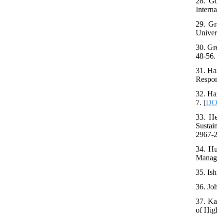
28. Go
Interna
29. Gr
Univer
30. Gr
48-56. 
31. Ha
Respon
32. Ha
7. [
DOI
33. He
Sustai
2967-2
34. Hu
Manage
35. Ish
36. Jo
37. Ka
of Hig