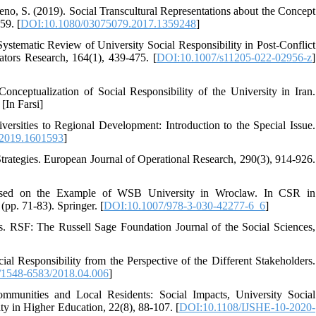
eno, S. (2019). Social Transcultural Representations about the Concept
59. [
DOI:10.1080/03075079.2017.1359248
]
 Systematic Review of University Social Responsibility in Post-Conflict
ators Research, 164(1), 439-475. [
DOI:10.1007/s11205-022-02956-z
]
ceptualization of Social Responsibility of the University in Iran.
[In Farsi]
versities to Regional Development: Introduction to the Special Issue.
2019.1601593
]
Strategies. European Journal of Operational Research, 290(3), 914-926.
: Based on the Example of WSB University in Wroclaw. In CSR in
(pp. 71-83). Springer. [
DOI:10.1007/978-3-030-42277-6_6
]
ss. RSF: The Russell Sage Foundation Journal of the Social Sciences,
ial Responsibility from the Perspective of the Different Stakeholders.
1548-6583/2018.04.006
]
ommunities and Local Residents: Social Impacts, University Social
ity in Higher Education, 22(8), 88-107. [
DOI:10.1108/IJSHE-10-2020-