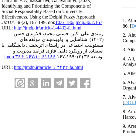
Zamandi A A, hassani M, Galavandi H.
(2023).
Identifying and Prioritizing the Components of
Social Responsibility Based on University
Effectiveness, Using the Delphi Fuzzy Approach.
1. Ahm
JMDP
.
36
(2)
, 167-199. doi:
10.61186/jmdp.36.2.167
86. [
D
URL:
http://jmdp.ir/article-1-4432-fa.html
زمندی علی اکبر، حسنی محمد، قلاوندی حسن.
2. Ahu
شناسایی و اولویت‌بندی مولفه های
(۱۴۰۲).
Compet
مسئولیت اجتماعی در راستای اثربخشی دانشگاهی با
3. Ait
استفاده از رویکرد دلفی فازی فرایند مدیریت و
۱۰,۶۱۱۸۶/jmdp.۳۶.۲.۱۶۷
توسعه ۳۶ (۲) :۱۹۹-۱۶۷
4. Ali
Analys
URL:
http://jmdp.ir/article-۱-۴۴۳۲-fa.html
5. All
6. Alv
Organi
7. Alv
[
DOI:1
8. Ama
Harcou
9. Are
Produc