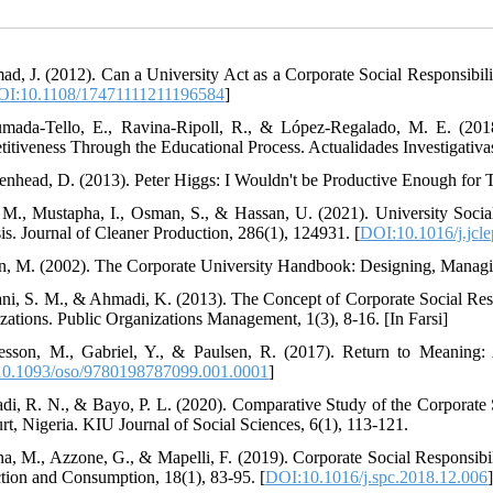
ad, J. (2012). Can a University Act as a Corporate Social Responsibili
OI:10.1108/17471111211196584
]
mada-Tello, E., Ravina-Ripoll, R., & López-Regalado, M. E. (2018)
itiveness Through the Educational Process. Actualidades Investigativa
kenhead, D. (2013). Peter Higgs: I Wouldn't be Productive Enough for
, M., Mustapha, I., Osman, S., & Hassan, U. (2021). University Soci
is. Journal of Cleaner Production, 286(1), 124931. [
DOI:10.1016/j.jcl
en, M. (2002). The Corporate University Handbook: Designing, Mana
ani, S. M., & Ahmadi, K. (2013). The Concept of Corporate Social Respo
zations. Public Organizations Management, 1(3), 8-16. [In Farsi]
esson, M., Gabriel, Y., & Paulsen, R. (2017). Return to Meaning:
0.1093/oso/9780198787099.001.0001
]
di, R. N., & Bayo, P. L. (2020). Comparative Study of the Corporate S
rt, Nigeria. KIU Journal of Social Sciences, 6(1), 113-121.
na, M., Azzone, G., & Mapelli, F. (2019). Corporate Social Responsibili
tion and Consumption, 18(1), 83-95. [
DOI:10.1016/j.spc.2018.12.006