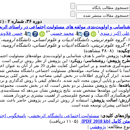
دوره ۳۶، شماره ۲ - ( تابستان ۱۴۰۲ )
شناسایی و اولویت‌بندی مولفه های مسئولیت اجتماعی در راستای اثربخ
۲
*
۱
حسن قلاوند
،
محمد حسنی
،
علی اکبر زمندی
۱- گروه علوم تربیتی، دانشگاه ادبیات و علوم انسانی، دانشگاه ارومیه، ارومیه، ایران.
۲- گروه علوم تربیتی، دانشگاه ادبیات و علوم انسانی، دانشگاه ارومیه، ارومیه، ایران. ،
چکیده:
(۳۸۰۸ مشاهده)
هدف:
پژوهش حاضر با هدف شناسایی و اولویت‌‌‌بندی مولفه‌های مسئولیت اجتم.
طرح پژوهش/ روش‏شناسی/ رویکرد
این پژوهش از نظر روش ترکیبی است. جا
نمونه‌گیری هدفمند و بر اساس اصل،
ابتدا با استفاده از مصاحبه، مولفه‌های مسئولیت اجتماعی دانشگاه مشخص شد
شدند. ابزار گردآوری اطلاعات در بخش کیفی مصاحبه و در بخش کمّی پرسشنامه
محتوایی و پایا‌یی آزمون مجدد تایید شدند. داده‌های کیفی با روش کد‌گذاری و Maxqda و داده‌های کمّی با روش دلفی فازی تحلیل شدند.
یافته‌ها:
نتایج پژوهش مشتمل بر دو بخش است، که در بخش نخست، مجموعه‌ای ا
اولویت این مولفه‌ها مشخص شدند. نتایج پژوهش نشان می‌دهد که مسئله‌مندی،
فرهنگ‎سازی آکادمیک، و تصحیح علم‌سنجی از اهمیت بیش‎تری برخوردار هستند.
ارزش/ اصالت پژوهش
استفاده از روش ترکیبی در پژوهش حاضر باعث شناسای
اجتماعی پیشران توسعه شده است.
پاسخگویی اجت
،
مسئولیت اجتماعی دانشگاه. اثربخشی
واژه‌های کلیدی:
(۱۱۰۵ دریافت)
[PDF 2018 kb]
متن کامل
|
پژوهشي
نوع مطالعه: