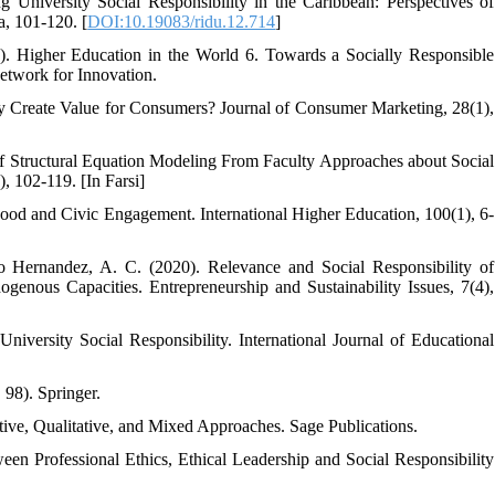
 University Social Responsibility in the Caribbean: Perspectives of
a, 101-120. [
DOI:10.19083/ridu.12.714
]
7). Higher Education in the World 6. Towards a Socially Responsible
etwork for Innovation.
ty Create Value for Consumers? Journal of Consumer Marketing, 28(1),
of Structural Equation Modeling From Faculty Approaches about Social
, 102-119. [In Farsi]
Good and Civic Engagement. International Higher Education, 100(1), 6-
o Hernandez, A. C. (2020). Relevance and Social Responsibility of
ogenous Capacities. Entrepreneurship and Sustainability Issues, 7(4),
versity Social Responsibility. International Journal of Educational
 98). Springer.
tive, Qualitative, and Mixed Approaches. Sage Publications.
een Professional Ethics, Ethical Leadership and Social Responsibility