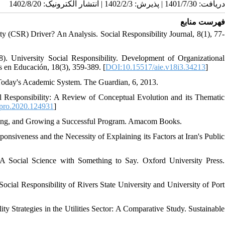
دریافت: 1401/7/30 | پذیرش: 1402/2/3 | انتشار الکترونیک: 1402/8/20
فهرست منابع
ty (CSR) Driver? An Analysis. Social Responsibility Journal, 8(1), 77-
. University Social Responsibility. Development of Organizational
s en Educación, 18(3), 359-389. [
DOI:10.15517/aie.v18i3.34213
]
 Today's Academic System. The Guardian, 6, 2013.
al Responsibility: A Review of Conceptual Evolution and its Thematic
epro.2020.124931
]
ging, and Growing a Successful Program. Amacom Books.
nsiveness and the Necessity of Explaining its Factors at Iran's Public
 A Social Science with Something to Say. Oxford University Press.
ocial Responsibility of Rivers State University and University of Port
ty Strategies in the Utilities Sector: A Comparative Study. Sustainable
]