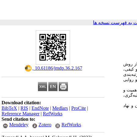
 به فهرست نسخه ها
از روش
‎ 10.61186/jmdp.36.2.167
مّی و کیفی
ه‌بندی
 روایی
همیت و
به‌گری
Download citation:
و نهاد
BibTeX
|
RIS
|
EndNote
|
Medlars
|
ProCite
|
Reference Manager
|
RefWorks
Send citation to:
Mendeley
Zotero
RefWorks