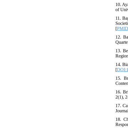
10. Ay
of Uni
11. Ba
Societ
[
PMI
12. Ba
Quarte
13. Be
Region
14. Bi
[
DOI:1
15. Br
Contem
16. Br
2(1), 2
17. Ca
Journa
18. Ch
Respon