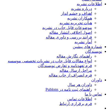
اطلاعات نشریه
درباره نشریه
اهداف و چشم انداز
همکاران نشریه
هیأت تحریریه نشریه
موضوعات قابل چاپ در نشریه
اصول اخلاقی انتشار مقاله
فرایند بررسی و داوری مقاله
آمار نشریه
شماره های پیشین
نویسندگان
راهنمای نگارش مقاله
انواع مقالات قابل چاپ در نشریات تخصصی موسسه
فرم تعهدنامه و تعارض نویسندگان
مراحل ارسال مقاله
فرم انصراف از چاپ مقاله
داوران
داوران هر سال
راهنمای ثبت نامه در Publons
تماس با ما
اطلاعات تماس
فرم برقراری ارتباط