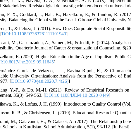
mez, L. M., Naveira, Y. A., & Bernabel, A. P. (2018). Implementing
l Stakeholders. Revista digital de investigación en docencia universitari
au, F. X., Goddard, J., Hall, B., Hazelkorn, E., & Tandon, R. (201
sity: Balancing the Global with the Local. Girona: Global University N
een, T., & Peloza, J. (2011). How Does Corporate Social Responsibili
[
DOI:10.1108/07363761111101949
]
ssani, M., Gasemzadeh, A., Sameri, M., & Jeddi, E. (2014). Analysis 
sibility. Quarterly Journal of Career & organizational Counseling, 6(20)
zelkorn, E. (2020). Higher Education in the Age of Populism: Public 
:10.6017/ihe.2019.99.11645
]
rnández García de Velazco, J. J., Ravina Ripoll, R., & Chumaceir
nable University Organizations: Analysis from the Perspective of End
977. [
DOI:10.9770/jesi.2020.7.4(26)
]
ang, Y.-F., & Do, M.-H. (2021). Review of Empirical Research on Uni
ment, 35(3), 549-563. [
DOI:10.1108/IJEM-10-2020-0449
]
ikawa, K., & Loftus, J. H. (1990). Introduction to Quality Control (Vol.
hnson, R. B., & Christensen, L. (2019). Educational Research: Quantita
rami, M., Galavandi, H., & Galaeei, A. (2017). The Relationship betw
h Schools in Kurdistan. School Administration, 5(1), 93-112. [In Farsi]