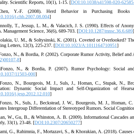
lity. Scientific Reports, 10(1), 1-15. [
DOI:10.1038/s41598-020-62585
hen, Y.-F. (2008). Herd Behavior in Purchasing Books 
0.1016/j.chb.2007.08.004
]
nnolly, T., Jessup, L. M., & Valacich, J. S. (1990). Effects of An
. Management Science, 36(6), 689-703. [
DOI:10.1287/mnsc.36.6.689
olakia, U. M., & Soltysinski, K. (2001). Coveted or Overlooked? The
ing Letters, 12(3), 225-237. [
DOI:10.1023/A:1011164710951
]
Fonzo, N., & Bordia, P. (2002). Corporate Rumor Activity, Belief and 
2)00107-8
]
Fonzo, N., & Bordia, P. (2007). Rumor Psychology: Social and 
0.1037/11503-000
]
Fonzo, N., Bourgeois, M. J., Suls, J., Homan, C., Stupak, N., Bro
ization: Dynamic Social Impact and Self-Organization of Hearsa
0.1016/j.jesp.2012.12.010
]
Fonzo, N., Suls, J., Beckstead, J. W., Bourgeois, M. J., Homan, C.
tes Intergroup Differentiation of Stereotyped Rumors. Social Cognition
an, W., Gu, B., & Whinston, A. B. (2009). Informational Cascades an
ly, 33(1), 23-48. [
DOI:10.2307/20650277
]
lami, G., Rahimnia, F., Mortazavi, S., & Khorakian, A. (2018). Causes