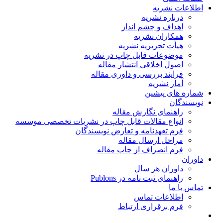
اطلاعات نشریه
درباره نشریه
اهداف و چشم انداز
همکاران نشریه
هیأت تحریریه نشریه
موضوعات قابل چاپ در نشریه
اصول اخلاقی انتشار مقاله
فرایند بررسی و داوری مقاله
آمار نشریه
شماره های پیشین
نویسندگان
راهنمای نگارش مقاله
انواع مقالات قابل چاپ در نشریات تخصصی موسسه
فرم تعهدنامه و تعارض نویسندگان
مراحل ارسال مقاله
فرم انصراف از چاپ مقاله
داوران
داوران هر سال
راهنمای ثبت نامه در Publons
تماس با ما
اطلاعات تماس
فرم برقراری ارتباط