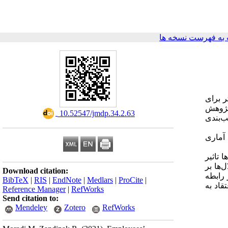
به فهرست نسخه ها
ر برای
 پژوهش
‎ 10.52547/jmdp.34.2.63
ب‌بندی
 آماری
: اثیر
‌ها بر
Download citation:
 رابطه
BibTeX
|
RIS
|
EndNote
|
Medlars
|
ProCite
|
قاد به
Reference Manager
|
RefWorks
Send citation to:
Mendeley
Zotero
RefWorks