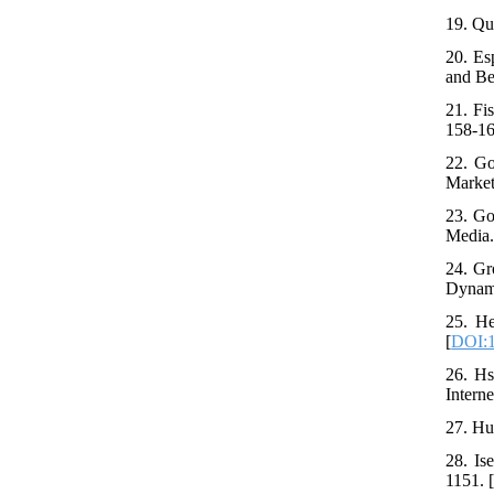
19. Qu
20. Es
and Be
21. Fi
158-16
22. Go
Market
23. Go
Media.
24. Gr
Dynami
25. He
[
DOI:1
26. Hs
Intern
27. Hu
28. Is
1151. 