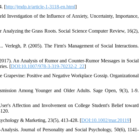
. [
http://jmdp.ir/article-1-3118-en.html
]
ld Investigation of the Influence of Anxiety, Uncertainty, Importance,
or Analyzing the Grass Roots. Social Science Computer Review, 16(2),
,... Verlegh, P. (2005). The Firm's Management of Social Interactions.
 (2017). An Analysis of Rumor and Counter-Rumor Messages in Social
ies. [
DOI:10.1007/978-3-319-70232-2_22
]
the Grapevine: Positive and Negative Workplace Gossip. Organizational
smission Among Younger and Older Adults. Sage Open, 9(3), 1-9.
User's Affection and Involvement on College Student's Belief toward
-120.
sychology & Marketing, 23(5), 413-428. [
DOI:10.1002/mar.20119
]
-Analysis. Journal of Personality and Social Psychology, 50(6), 1141-