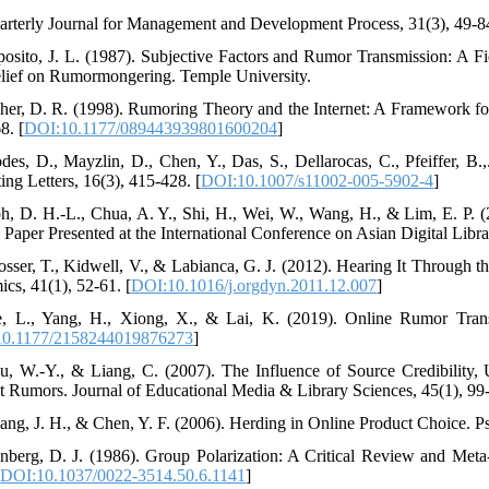
arterly Journal for Management and Development Process, 31(3), 49-84
posito, J. L. (1987). Subjective Factors and Rumor Transmission: A Fie
lief on Rumormongering. Temple University.
sher, D. R. (1998). Rumoring Theory and the Internet: A Framework f
8. [
DOI:10.1177/089443939801600204
]
des, D., Mayzlin, D., Chen, Y., Das, S., Dellarocas, C., Pfeiffer, B.
ing Letters, 16(3), 415-428. [
DOI:10.1007/s11002-005-5902-4
]
h, D. H.-L., Chua, A. Y., Shi, H., Wei, W., Wang, H., & Lim, E. P.
 Paper Presented at the International Conference on Asian Digital Librar
osser, T., Kidwell, V., & Labianca, G. J. (2012). Hearing It Through 
cs, 41(1), 52-61. [
DOI:10.1016/j.orgdyn.2011.12.007
]
, L., Yang, H., Xiong, X., & Lai, K. (2019). Online Rumor Tran
0.1177/2158244019876273
]
u, W.-Y., & Liang, C. (2007). The Influence of Source Credibility, 
et Rumors. Journal of Educational Media & Library Sciences, 45(1), 99
ang, J. H., & Chen, Y. F. (2006). Herding in Online Product Choice. P
enberg, D. J. (1986). Group Polarization: A Critical Review and Meta
[
DOI:10.1037/0022-3514.50.6.1141
]