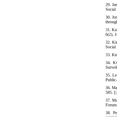
29. Ja
Social
30. Jo
throug
31. Ka
6(2), 1
32. Ki
Social
33. Kn
34. K
Survei
35. Le
Public
36. Ma
585. [
37. Ma
Forum.
38. P