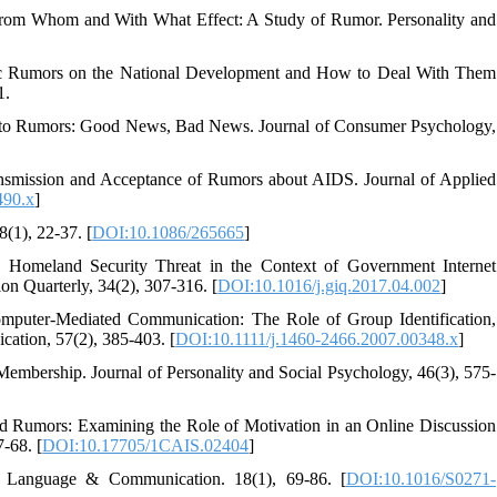
from Whom and With What Effect: A Study of Rumor. Personality and
]
omic Rumors on the National Development and How to Deal With Them
1.
es to Rumors: Good News, Bad News. Journal of Consumer Psychology,
ransmission and Acceptance of Rumors about AIDS. Journal of Applied
490.x
]
(1), 22-37. [
DOI:10.1086/265665
]
omeland Security Threat in the Context of Government Internet
n Quarterly, 34(2), 307-316. [
DOI:10.1016/j.giq.2017.04.002
]
Computer-Mediated Communication: The Role of Group Identification,
ation, 57(2), 385-403. [
DOI:10.1111/j.1460-2466.2007.00348.x
]
 Membership. Journal of Personality and Social Psychology, 46(3), 575-
and Rumors: Examining the Role of Motivation in an Online Discussion
-68. [
DOI:10.17705/1CAIS.02404
]
. Language & Communication. 18(1), 69-86. [
DOI:10.1016/S0271-