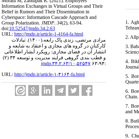
Moradi M, Zandipak R.
(2021).
Employees’
Information Exchanges in Virtual Groups and Their
Belief in Rumors and Their Dissemination in
Cyberspace: Information Cascade Approach and
1. Agh
Group Polarization.
JMDP
.
34
(2)
, 63-94.
Tehran
doi:
10.52547/jmdp.34.2.63
URL:
http://jmdp.ir/article-1-4164-fa.html
2. All
تبادلات
(۱۴۰۰).
مرادی مرتضی، زندی پاک رابعه.
کارکنان در گروه های مجازی و اعتقاد به شایعه و
3. Bab
انتشار آن در فضای مجازی: رویکرد آبشار اطلاعاتی
Scienc
و قطب بندی گروهی فرایند مدیریت و توسعه ۳۴ (۲)
4. Bik
۱۰,۵۲۵۴۷/jmdp.۳۴.۲.۶۳
:۹۴-۶۳
Journa
URL:
http://jmdp.ir/article-۱-۴۱۶۴-fa.html
5. Bor
Quarter
6. Bor
Chain.
7. Bor
and Me
8. But
Process
9. Che