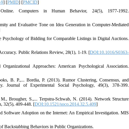
-9
] [
PMID
] [
PMCID
]
Online. Computers in Human Behavior, 24(5), 1977-1992.
onymity and Evaluative Tone on Idea Generation in Computer-Mediated
]
 Psychology of Bidding for Comparable Listings in Digital Auctions.
Accuracy. Public Relations Review, 28(1), 1-19. [
DOI:10.1016/S0363-
Organizational Approaches: American Psychological Association.
oks, B. P.,... Bordia, P. (2013). Rumor Clustering, Consensus, and
y. Journal of Experimental Social Psychology, 49(3), 378-399.
 M., Brougher, S.,... Terpstra-Schwab, N. (2014). Network Structure
, 32(5), 409-448. [
DOI:10.1521/soco.2014.32.5.409
]
d Software Adoption on the Internet: An Empirical Investigation. MIS
 of Backstabbing Behaviors in Public Organizations.