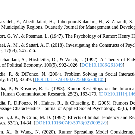
azadeh, F., Abedi Jafari, H., Taherpour-Kalantari, H., & Zarandi, S
 Municipality Regions. Quarterly Journal for Management and Develop
port, G. W., & Postman, L. (1947). The Psychology of Rumor: Henry H
aei, A. M., & Sattari, A. F. (2018). Investigating the Constructs of Ps
e, 17(69), 545-556.
hchandani, S., Hirshleifer, D., & Welch, I. (1992). A Theory of Fa
l of Political Economy, 100(5), 992-1026. [
DOI:10.1086/261849
]
dia, P., & DiFonzo, N. (2004). Problem Solving in Social Interact
ly, 67(1), 33-49. [
DOI:10.1177/019027250406700105
]
dia, P., & Rosnow, R. L. (1998). Rumor Rest Stops on the Inform
 Human Communication Research, 25(2), 163-179. [
DOI:10.1111/j.14
dia, P., DiFonzo, N., Haines, R., & Chaseling, E. (2005). Rumors De
ssage Characteristics. Journal of Applied Social Psychology, 35(6), 13
ler Jr, J. K., & Crino, M. D. (1992). Effects of Iinitial Tendency and
es, 53(1), 14-34. [
DOI:10.1016/0749-5978(92)90052-9
]
n, X., & Wang, N. (2020). Rumor Spreading Model Considering Ru