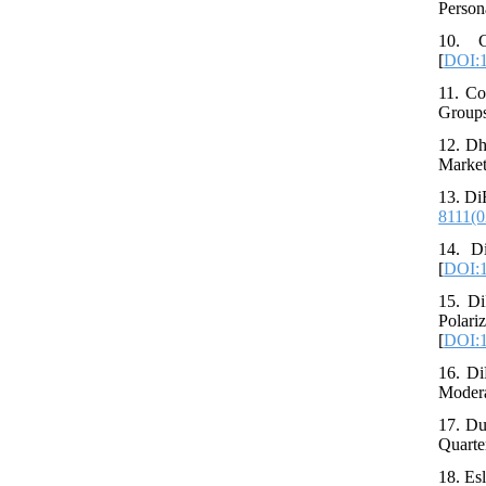
Persona
10. C
[
DOI:1
11. Co
Groups
12. Dh
Market
13. Di
8111(0
14. Di
[
DOI:1
15. Di
Polar
[
DOI:1
16. Di
Modera
17. Du
Quarter
18. Es