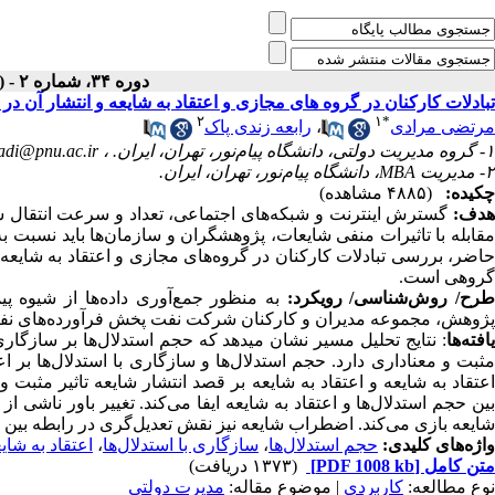
دوره ۳۴، شماره ۲ - ( تابستان ۱۴۰۰ )
تبادلات کارکنان در گروه های مجازی و اعتقاد به شایعه و انتشار آن 
۲
۱
*
رابعه زندی پاک
،
مرتضی مرادی
di@pnu.ac.ir
۱- گروه مدیریت دولتی، دانشگاه پیام‌نور، تهران، ایران. ،
۲- مدیریت MBA، دانشگاه پیام‌نور، تهران، ایران.
چکیده:
(۴۸۸۵ مشاهده)
هدف:
گسترش اینترنت و شبکه‌های اجتماعی، تعداد و سرعت انتقال شای
مقابله با تاثیرات منفی شایعات، پژوهشگران و سازمان‌ها باید نسبت
حاضر، بررسی تبادلات کارکنان در گروه‌های مجازی و اعتقاد به شایعه 
گروهی است.
طرح/ روش‌شناسی/ رویکرد
به منظور جمع‌آوری داده‌ها از شیوه پ
پژوهش، مجموعه مدیران و کارکنان شرکت نفت پخش فرآورده‌های نفتی استان ه.
یافته‌ها
نتایج تحلیل مسیر نشان می‏دهد که حجم استدلال‌ها بر سازگاری با ا
مثبت و معناداری دارد. حجم استدلال‌ها و سازگاری با استدلال‌ها بر اعتق
اعتقاد به شایعه و اعتقاد به شایعه بر قصد انتشار شایعه تاثیر مثبت 
بین حجم استدلال‌ها و اعتقاد به شایعه ایفا می‌کند. تغییر باور ناشی از
شایعه بازی می‌کند. اضطراب شایعه نیز نقش تعدیل‌گری در رابطه بین ا.
اعتقاد به شای
،
سازگاری با استدلال‌ها
،
حجم استدلال‌ها
واژه‌های کلیدی:
(۱۳۷۳ دریافت)
[PDF 1008 kb]
متن کامل
نوع مطالعه:
كاربردي
| موضوع مقاله:
مدیرت دولتی