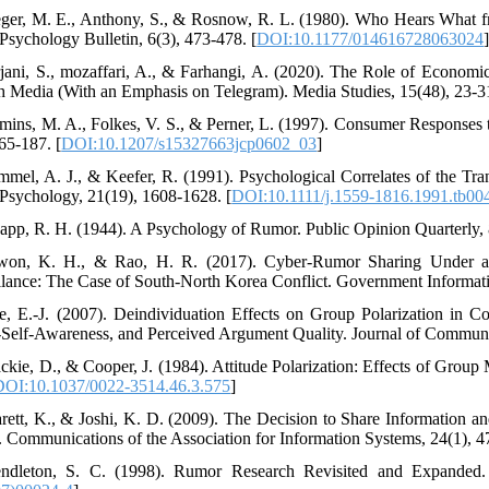
eger, M. E., Anthony, S., & Rosnow, R. L. (1980). Who Hears What 
 Psychology Bulletin, 6(3), 473-478. [
DOI:10.1177/014616728063024
rjani, S., mozaffari, A., & Farhangi, A. (2020). The Role of Econ
h Media (With an Emphasis on Telegram). Media Studies, 15(48), 23-3
mins, M. A., Folkes, V. S., & Perner, L. (1997). Consumer Respons
65-187. [
DOI:10.1207/s15327663jcp0602_03
]
mmel, A. J., & Keefer, R. (1991). Psychological Correlates of the T
 Psychology, 21(19), 1608-1628. [
DOI:10.1111/j.1559-1816.1991.tb00
app, R. H. (1944). A Psychology of Rumor. Public Opinion Quarterly, 8
won, K. H., & Rao, H. R. (2017). Cyber-Rumor Sharing Under a H
llance: The Case of South-North Korea Conflict. Government Informatio
e, E.-J. (2007). Deindividuation Effects on Group Polarization in 
-Self-Awareness, and Perceived Argument Quality. Journal of Communic
ckie, D., & Cooper, J. (1984). Attitude Polarization: Effects of Group
DOI:10.1037/0022-3514.46.3.575
]
rett, K., & Joshi, K. D. (2009). The Decision to Share Information 
 Communications of the Association for Information Systems, 24(1), 47
endleton, S. C. (1998). Rumor Research Revisited and Expanded