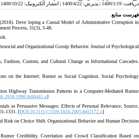
دریافت: 1400/1/19 | پذیرش: 1400/4/22 | انتشار الکترونیک: 1400/10/22
فهرست منابع
. (2018). Deve loping a Causal Model of Administrative Corruption in
ment Process, 31(3), 3-48.
olt.
ychosocial and Organizational Gossip Behavior. Journal of Psychological
ds, Fashion, Custom, and Cultural Change as Informational Cascades.
ions on the Internet: Rumor as Social Cognition. Social Psychology
ation Highway Transmission Patterns in a Computer-Mediated Rumor
68-2958.1998.tb00441.x
]
nials as Persuasive Messages: Effects of Personal Relevance, Source,
01-1331. [
DOI:10.1111/j.1559-1816.2005.tb02172.x
]
 Real Risk on Choice Shift. Organizational Behavior and Human Decision
mor Credibility, Correlation and Crowd Classification Based on