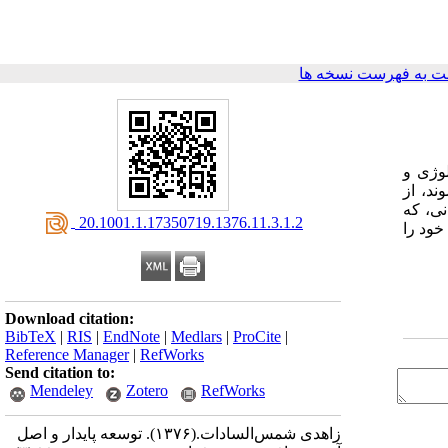
 به فهرست نسخه ها
وژی و
ند، از
نی، که
‎ 20.1001.1.17350719.1376.11.3.1.2
خود را
Download citation:
BibTeX
|
RIS
|
EndNote
|
Medlars
|
ProCite
|
Reference Manager
|
RefWorks
Send citation to:
Mendeley
Zotero
RefWorks
زاهدی شمس‌السادات.
(۱۳۷۶).
توسعه پایدار و اصل