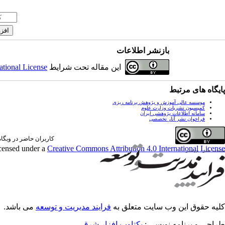
بازنشر اطلاعات
این مقاله تحت شرایط
ational License
پایگاه های مرتبط
موسسه عالی آموزش و پژوهش برنامه ریزی
کمیسیون نشریات وزارت علوم
سامانه اطلاعات پژوهشی ایران
فراخوان نشر آثار تخصصی
کاربران حاضر در وبگاه: 1 کارب
icensed under a
Creative Commons Attribution 4.0 International License
کلیه حقوق این وب سایت متعلق به
فرایند مدیریت و توسعه
می باشد.
طراحی و برنامه نویسی :
یکتاوب افزار شرق