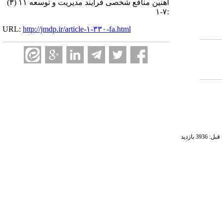
آهنین منافع شخصی فرایند مدیریت و توسعه ۱۱ (۳)
:۷-۱
URL:
http://jmdp.ir/article-۱-۳۳۰-fa.html