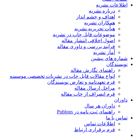
اطلاعات نشریه
درباره نشریه
اهداف و چشم انداز
همکاران نشریه
هیأت تحریریه نشریه
موضوعات قابل چاپ در نشریه
اصول اخلاقی انتشار مقاله
فرایند بررسی و داوری مقاله
آمار نشریه
شماره های پیشین
نویسندگان
راهنمای نگارش مقاله
انواع مقالات قابل چاپ در نشریات تخصصی موسسه
فرم تعهدنامه و تعارض نویسندگان
مراحل ارسال مقاله
فرم انصراف از چاپ مقاله
داوران
داوران هر سال
راهنمای ثبت نامه در Publons
تماس با ما
اطلاعات تماس
فرم برقراری ارتباط