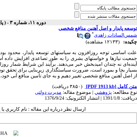
دوره ۱۱، شماره ۳ - ( پاييز و زمستان ۱۳۷۶ )
توسعه پایدار و اصل آهنین منافع شخصی
*
شمس‌السادات زاهدی
چکیده:
(۱۲۱۳۳ مشاهده)
علت اساسی توجه روزافزون به سیاستهای توسعه پایدار، محدود بودن
جمعیت نیازها و خواستهای بشری را به طور تصاعدی افزایش داده است
آینده‌ای نه چندان امیدبخش خبر می‌دهند. برآیند این شرایط شمار رو
بسیار بجا و بمورد است، ضرورت سیاستگذاری زیربنایی برای تحقق توس
از اصل آهنین منافع شخصی تغییر دهیم و به جای تأمین منافع آنی خود، 
متن کامل
[PDF 1913 kb]
(۳۸۵۰ دریافت)
نوع مطالعه:
پژوهشي
| موضوع مقاله:
مدیرت دولتی
دریافت: 1391/1/8 | انتشار الکترونیک: 1376/9/24
ارسال نظر درباره این مقاله : نام کاربری ی