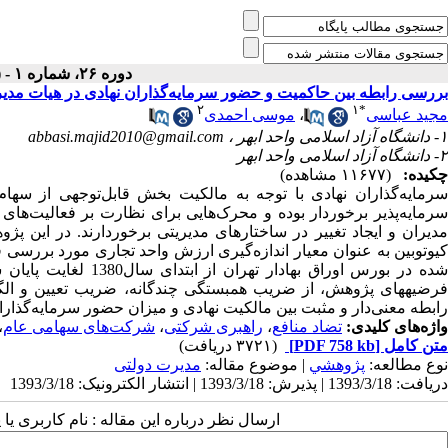
دوره ۲۶، شماره ۱ - ( بهار ۱۳۹۲ )
بررسی رابطه بین حاکمیت و حضور ‌سرمایه‌گذاران نهادی در هیات مدیر
۲
۱
*
مجید عباسی
،
موسی احمدی
۱- دانشگاه آزاد اسلامی واحد ابهر ،
abbasi.majid2010@gmail.com
۲- دانشگاه آزاد اسلامی واحد ابهر
چکیده:
(۱۱۶۷۷ مشاهده)
سرمایه‌گذاران نهادی با توجه به مالکیت بخش قابل‌توجهی از سها
سرمایه‌پذیر برخوردار بوده و محرک‌هایی برای نظارت بر فعالیت‌های آ
مدیران و ایجاد تغییر در ساختارهای مدیریتی برخوردارند. در این پ
کیوتوبین به عنوان معیار اندازه‌گیری ارزش واحد تجاری مورد بررسی 
فرضیههای پژوهش، از ضریب همبستگی چندگانه، ضریب تعیین و الگو
رابطه معنی‌دار و مثبت بین مالکیت نهادی و میزان حضور سرمایه‌گذار
واژه‌های کلیدی:
تضاد منافع
،
راهبری شرکتی
،
شرکت‌های سهامی عام
،
متن کامل
[PDF 758 kb]
(۳۷۲۱ دریافت)
نوع مطالعه:
پژوهشي
| موضوع مقاله:
مدیرت دولتی
دریافت: 1393/3/18 | پذیرش: 1393/3/18 | انتشار الکترونیک: 1393/3/18
ارسال نظر درباره این مقاله : نام کاربری ی