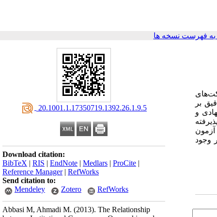
ه فهرست نسخه ها
ت‌های
قیق بر
‎ 20.1001.1.17350719.1392.26.1.9.5
هادی و
ذیرفته
ادهها و آزمون
 وجود
Download citation:
BibTeX
|
RIS
|
EndNote
|
Medlars
|
ProCite
|
Reference Manager
|
RefWorks
Send citation to:
Mendeley
Zotero
RefWorks
Abbasi M, Ahmadi M.
(2013).
The Relationship