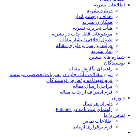
اطلاعات نشریه
درباره نشریه
اهداف و چشم انداز
همکاران نشریه
هیأت تحریریه نشریه
موضوعات قابل چاپ در نشریه
اصول اخلاقی انتشار مقاله
فرایند بررسی و داوری مقاله
آمار نشریه
شماره های پیشین
نویسندگان
راهنمای نگارش مقاله
انواع مقالات قابل چاپ در نشریات تخصصی موسسه
فرم تعهدنامه و تعارض نویسندگان
مراحل ارسال مقاله
فرم انصراف از چاپ مقاله
داوران
داوران هر سال
راهنمای ثبت نامه در Publons
تماس با ما
اطلاعات تماس
فرم برقراری ارتباط