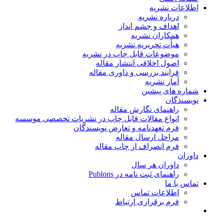
اطلاعات نشریه
درباره نشریه
اهداف و چشم انداز
همکاران نشریه
هیأت تحریریه نشریه
موضوعات قابل چاپ در نشریه
اصول اخلاقی انتشار مقاله
فرایند بررسی و داوری مقاله
آمار نشریه
شماره های پیشین
نویسندگان
راهنمای نگارش مقاله
انواع مقالات قابل چاپ در نشریات تخصصی موسسه
فرم تعهدنامه و تعارض نویسندگان
مراحل ارسال مقاله
فرم انصراف از چاپ مقاله
داوران
داوران هر سال
راهنمای ثبت نامه در Publons
تماس با ما
اطلاعات تماس
فرم برقراری ارتباط