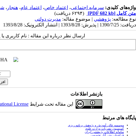
واژه‌های کلیدی:
سرمایه اجتماعی
،
اعتماد خاص
،
اعتماد عام
،
هنجار
،
شب
متن کامل
[PDF 682 kb]
(۶۲۹۴ دریافت)
نوع مطالعه:
پژوهشي
| موضوع مقاله:
مدیرت دولتی
دریافت: 1390/7/25 | پذیرش: 1393/8/28 | انتشار الکترونیک: 1393/8/28
ارسال نظر درباره این مقاله : نام کاربری ی
بازنشر اطلاعات
این مقاله تحت شرایط
ational License
پایگاه های مرتبط
موسسه عالی آموزش و پژوهش برنامه ریزی
کمیسیون نشریات وزارت علوم
سامانه اطلاعات پژوهشی ایران
فراخوان نشر آثار تخصصی