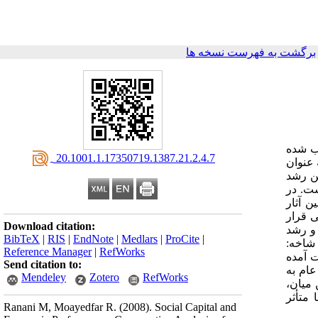
برگشت به فهرست نسخه ها
ب شده
‎ 20.1001.1.17350719.1387.21.2.4.7
 عنوان
ین رشد
ست. در
ن آثار
ستان‌های ایران در سال 1380، مورد بررسی قرار
Download citation:
 عام) و رشد
BibTeX
|
RIS
|
EndNote
|
Medlars
|
ProCite
|
شاخه:
Reference Manager
|
RefWorks
ت آمده
Send citation to:
عام به
Mendeley
Zotero
RefWorks
 میان،
متأثر
Ranani M, Moayedfar R.
(2008).
Social Capital and