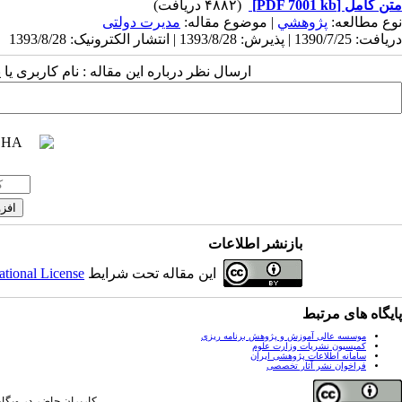
متن کامل
[PDF 7001 kb]
(۴۸۸۲ دریافت)
نوع مطالعه:
پژوهشي
| موضوع مقاله:
مدیرت دولتی
دریافت: 1390/7/25 | پذیرش: 1393/8/28 | انتشار الکترونیک: 1393/8/28
ارسال نظر درباره این مقاله : نام کاربری ی
بازنشر اطلاعات
این مقاله تحت شرایط
ational License
پایگاه های مرتبط
موسسه عالی آموزش و پژوهش برنامه ریزی
کمیسیون نشریات وزارت علوم
سامانه اطلاعات پژوهشی ایران
فراخوان نشر آثار تخصصی
کاربران حاضر در وبگاه: 0 کارب