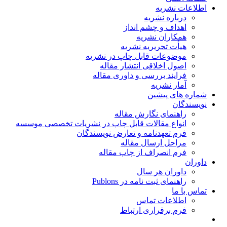
اطلاعات نشریه
درباره نشریه
اهداف و چشم انداز
همکاران نشریه
هیأت تحریریه نشریه
موضوعات قابل چاپ در نشریه
اصول اخلاقی انتشار مقاله
فرایند بررسی و داوری مقاله
آمار نشریه
شماره های پیشین
نویسندگان
راهنمای نگارش مقاله
انواع مقالات قابل چاپ در نشریات تخصصی موسسه
فرم تعهدنامه و تعارض نویسندگان
مراحل ارسال مقاله
فرم انصراف از چاپ مقاله
داوران
داوران هر سال
راهنمای ثبت نامه در Publons
تماس با ما
اطلاعات تماس
فرم برقراری ارتباط