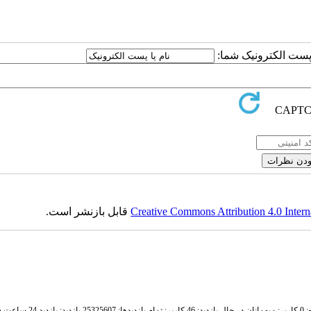
ا پست الکترونیک شما:
Creative Commons Attribution 4.0 Intern
قابل بازنشر است.
ر;
میهمانان در حال بازدید: 46 کاربر;
تمام بازدید‌ها: 25325607 بازدید;
بازدید 24 ساعت قبل: 3738 بازدید