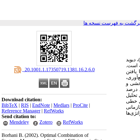
رگشت به فهرست نسخه ها
 (1962، استراتژی و ساختار)، دیوید
ورت گرفته است.
‎ 20.1001.1.17350719.1381.16.2.6.0
یافتن
‌آوری،
بخشی و
 درصد
 تحلیل
Download citation:
دل خطی
BibTeX
|
RIS
|
EndNote
|
Medlars
|
ProCite
|
زمانی
Reference Manager
|
RefWorks
تژی‌ها
Send citation to:
Mendeley
Zotero
RefWorks
Borhani B.
(2002).
Optimal Combination of