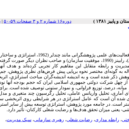
دوره۱۶ شماره ۲ و ۳ صفحات ۵۹-۵۰
|
ب
این پژوهش در راستای هدف‌های برنامه سوم توسعه کشور و در ادامه فعالیت‌های علمی پژوهشگرانی مانند چندلر
(1999، استراتژی و محیط)، دفت (1998، مدیریت استراتژی و اثربخشی)، رابینز (1990، موفقیت سازمان) و صاحب نظران دیگر ص
یت و رابطه متقابل این مفاهیم کار تجربی کرده‌اند و هدف آنها 
قاله به گونه‌ای مختصر نحوه برپایی پیش فرض‌های نظری پژوهش، جمع
پژوهش ذکر شده است و به اندیشه اندیشه‌گران مباحث استراتژی، اثر
ز چهل شرکت دولتی جمهوری اسلامی ایران که حجم بودجه آنها نود
یانه، درصد، توزیع فراوانی، و نمودار ستونی توصیف شده است. برای
ل‌های آماری، تحلیل واریانس عاملی، تحلیل رگرسیون چند متغیری و م
وری شده آن است که عامل استراتژی در هر شرایطی روی اثربخشی سا
یشتر است. در جامعه مورد پژوهش، استراتژی توسعه بیش از سایر استرا
- یعنی میزان تحقق هدف‌ها و رضایت شغلی کارکنان- تأثیر دارد.
ختی
،
رابطه مداری
،
رضایت شغلی
،
رهبری سازمانی
،
سبک مدیریت
،