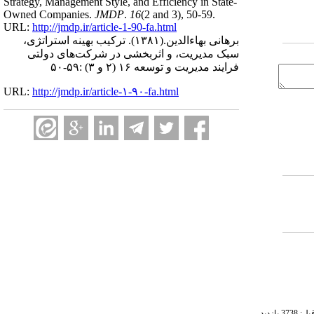
Strategy, Management Style, and Efficiency in State-
Owned Companies.
JMDP
.
16
(2 and 3)
, 50-59.
URL:
http://jmdp.ir/article-1-90-fa.html
برهانی بهاءالدین.
(۱۳۸۱).
ترکیب بهینه استراتژی،
سبک مدیریت، و اثربخشی در شرکت‌های دولتی
فرایند مدیریت و توسعه ۱۶ (۲ و ۳) :۵۹-۵۰
URL:
http://jmdp.ir/article-۱-۹۰-fa.html