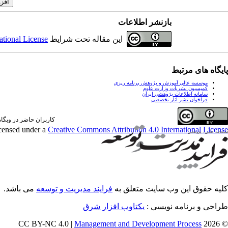
بازنشر اطلاعات
این مقاله تحت شرایط
ational License
پایگاه های مرتبط
موسسه عالی آموزش و پژوهش برنامه ریزی
کمیسیون نشریات وزارت علوم
سامانه اطلاعات پژوهشی ایران
فراخوان نشر آثار تخصصی
کاربران حاضر در وبگاه: 0 کارب
icensed under a
Creative Commons Attribution 4.0 International License
کلیه حقوق این وب سایت متعلق به
فرایند مدیریت و توسعه
می باشد.
طراحی و برنامه نویسی :
یکتاوب افزار شرق
Management and Development Process
© 2026 CC BY-NC 4.0 |