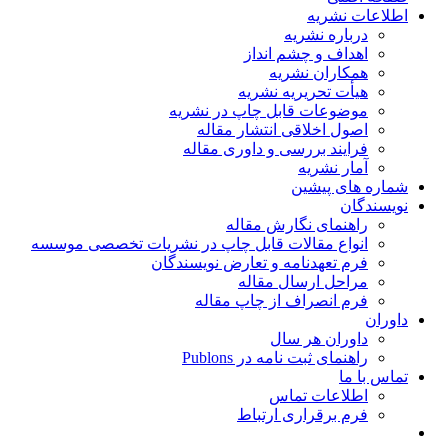
اطلاعات نشریه
درباره نشریه
اهداف و چشم انداز
همکاران نشریه
هیأت تحریریه نشریه
موضوعات قابل چاپ در نشریه
اصول اخلاقی انتشار مقاله
فرایند بررسی و داوری مقاله
آمار نشریه
شماره های پیشین
نویسندگان
راهنمای نگارش مقاله
انواع مقالات قابل چاپ در نشریات تخصصی موسسه
فرم تعهدنامه و تعارض نویسندگان
مراحل ارسال مقاله
فرم انصراف از چاپ مقاله
داوران
داوران هر سال
راهنمای ثبت نامه در Publons
تماس با ما
اطلاعات تماس
فرم برقراری ارتباط