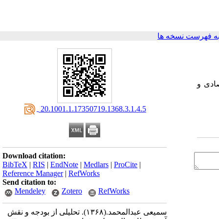
ه فهرست نسخه ها
ادی و
‎ 20.1001.1.17350719.1368.3.1.4.5
Download citation:
BibTeX
|
RIS
|
EndNote
|
Medlars
|
ProCite
|
Reference Manager
|
RefWorks
Send citation to:
Mendeley
Zotero
RefWorks
سمیعی عبدالمحمد.
(۱۳۶۸).
تحلیلی از بودجه و نقش