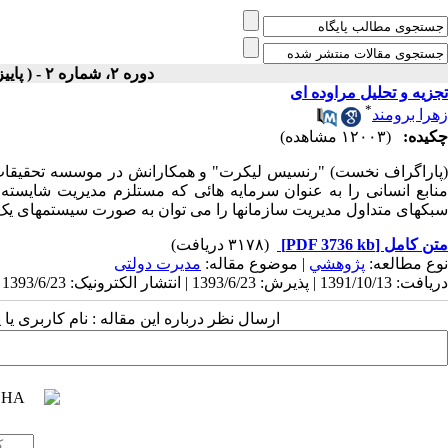
دوره ۲، شماره ۲ - ( پاييز و زمستان ۱۳۶۷ )
تجزیه و تحلیل مراوده ای
*
زهرا برومند
چکیده:
(۱۲۰۰۳ مشاهده)
(پاراگراف نخست) "رنسیس لیکرت" و همکارانش در موسسه تحقیقات ا
منابع انسانی را به عنوان سرمایه هائی که مستلزم مدیریت شایسته 
سبکهای متداول مدیریت سازمانها را می توان به صورت سیستمهای یک ت
متن کامل
[PDF 3736 kb]
(۳۱۷۸ دریافت)
نوع مطالعه:
پژوهشي
| موضوع مقاله:
مدیرت دولتی
دریافت: 1391/10/13 | پذیرش: 1393/6/23 | انتشار الکترونیک: 1393/6/23
ارسال نظر درباره این مقاله : نام کاربری ی