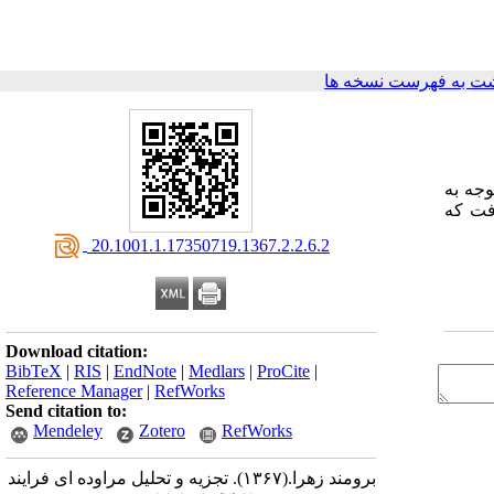
ت به فهرست نسخه ها
جه به
فت که
‎ 20.1001.1.17350719.1367.2.2.6.2
Download citation:
BibTeX
|
RIS
|
EndNote
|
Medlars
|
ProCite
|
Reference Manager
|
RefWorks
Send citation to:
Mendeley
Zotero
RefWorks
برومند زهرا.
(۱۳۶۷).
تجزیه و تحلیل مراوده ای فرایند