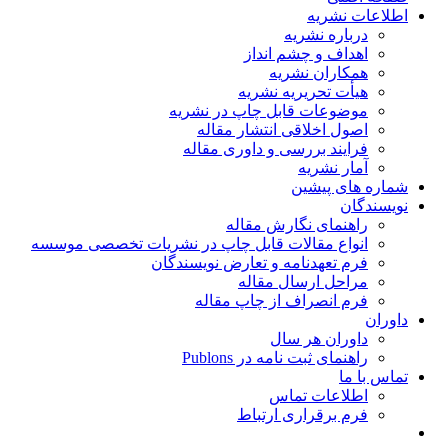
اطلاعات نشریه
درباره نشریه
اهداف و چشم انداز
همکاران نشریه
هیأت تحریریه نشریه
موضوعات قابل چاپ در نشریه
اصول اخلاقی انتشار مقاله
فرایند بررسی و داوری مقاله
آمار نشریه
شماره های پیشین
نویسندگان
راهنمای نگارش مقاله
انواع مقالات قابل چاپ در نشریات تخصصی موسسه
فرم تعهدنامه و تعارض نویسندگان
مراحل ارسال مقاله
فرم انصراف از چاپ مقاله
داوران
داوران هر سال
راهنمای ثبت نامه در Publons
تماس با ما
اطلاعات تماس
فرم برقراری ارتباط