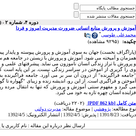
دوره ۴، شماره ۲ - ( تابستان ۱۳۶۹ )
آموزش و پرورش منابع انسانی ضرورت مدیریت امروز و فردا
*
محمدعلی طوسی
چکیده:
(۹۲۹۵ مشاهده)
(پاراگراف نخست) جهان به سوی آموزش و پرورش پیوسته و پایدار پیش
همزمان و آمیخته می شود. آموزش و پرورش با زیستن در جامعه هم
و پرورش با تراز زندگی انسان ناموزون می نماید. پیشرفتهای علمی و 
وی را گزیری از آموختن در سراسر زندگی نیست. بر این پایه است ک
"جامعه فراگیرنده" از درون آن سر بر می آورد. جامعه فراگیرنده ب
آموختن و فراگیری است. از این رو، اندیشه زنده و زیبای "گهواره تا
می گیرد و مفهوم سنتی آموزش و پرورش که تنها به انتقال مرده ریگ
فزاینده انسان چهره تازه به خود می گیرد.
متن کامل
[PDF 862 kb]
(۲۲۰۲ دریافت)
نوع مطالعه:
پژوهشي
| موضوع مقاله:
مدیرت دولتی
دریافت: 1391/8/23 | پذیرش: 1392/4/5 | انتشار الکترونیک: 1392/4/5
ارسال نظر درباره این مقاله : نام کاربری ی