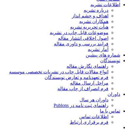
اطلاعات نشریه
درباره نشریه
اهداف و چشم انداز
همکاران نشریه
هیأت تحریریه نشریه
موضوعات قابل چاپ در نشریه
اصول اخلاقی انتشار مقاله
فرایند بررسی و داوری مقاله
آمار نشریه
شماره های پیشین
نویسندگان
راهنمای نگارش مقاله
انواع مقالات قابل چاپ در نشریات تخصصی موسسه
فرم تعهدنامه و تعارض نویسندگان
مراحل ارسال مقاله
فرم انصراف از چاپ مقاله
داوران
داوران هر سال
راهنمای ثبت نامه در Publons
تماس با ما
اطلاعات تماس
فرم برقراری ارتباط