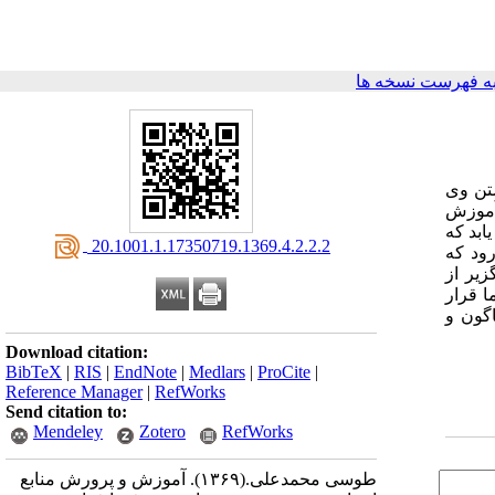
ه فهرست نسخه ها
تن وی
آموزش
ابد که
‎ 20.1001.1.17350719.1369.4.2.2.2
ود که
زیر از
ا قرار
اگون و
Download citation:
BibTeX
|
RIS
|
EndNote
|
Medlars
|
ProCite
|
Reference Manager
|
RefWorks
Send citation to:
Mendeley
Zotero
RefWorks
طوسی محمدعلی.
(۱۳۶۹).
آموزش و پرورش منابع