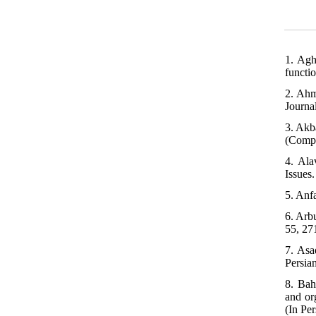
1. Agh
functi
2. Ahm
Journa
3. Akb
(Compe
4. Al
Issues
5. Anf
6. Arb
55, 27
7. Asa
Persian
8. Bah
and or
(In Per