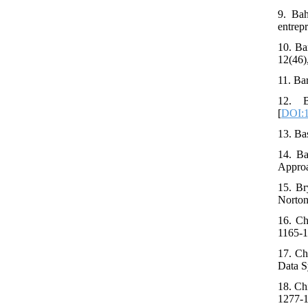
9. Bah
entrep
10. Ba
12(46),
11. Ba
12. B
[
DOI:1
13. Ba
14. Ba
Approa
15. Br
Norto
16. Ch
1165-1
17. Ch
Data S
18. Ch
1277-1