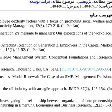
نوع مطالعه:
پژوهشي
| موضوع مقاله:
فرایند توسعه
دریافت: 1404/7/17 | پذیرش: 1404/9/11
فهرست منابع
oyee dexterity factors with a focus on promoting social welfare and
oductivity Management, 12(3), 179-210. (In Persian)
neration Z's message to managers: Our expectations of the workplace.
ors Affecting Retention of Generation Z Employees in the Capital Market
 15(1), 11-52. (In Persian)
wledge Management System: Conceptual Foundations and Research
ve research. Thousand Oaks, CA: Sage. [
DOI:10.4135/9781412986335
]
ven Business Model Renewal: The Case of an SME. Management Decision,
n the oil industry with an agile approach. JMDP. 37(2), 125-154. (In
nvestigating the relationship between organizational entrepreneurship
reneurship in Emerging Economies and Business Research, 12(23), 0-0.