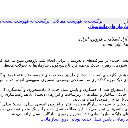
برگشت به فهرست نسخه ه
|
برگشت به فهرست مقالات
هار
زمان‌های دانش‌بنیان
mamiry@ut.a
سل جدید» در شرکت‌های دانش‌بنیان ایرانی انجام شد. پژوهش تبیین می‌کند که
و شیوه‌های رهبری چابک ترجمه کرد تا پاسخ‌گویی سازمان‌ها به تحولات محیطی 
دف کاربردی است. داده‌ها از طریق مصاحبه‌های نیمه‌ساختاریافته عمیق و گر
مفهومی انجام شد و نمون
–
تفسیری
–
از مجموع ۴۶۰ کد تفسیری، 
مشارکتی و شفافیت 4. فرهنگ و ارزش‌های همسو 5. توانمندسازی و یادگیری 6. چابکی ساختار و عملیات 7. زیرساخت و
تا اقدام راهبردی امتداد می‌یابد
یجیتال با «چرخه سازگارشونده» فیتز و افزودن عدسی نسلی است؛ مدلی ک
ی دانش‌بنیان تبیین می‌کند. این مطالعه نسل جدید را از یک متغیر توصیفی به 
ای چابک، منابع انسانی داده محور و رهبری سازگار با نسل ارائه می‌دهد
پویایی درون‌سازمانی.
،
پایش نسل جدید
،
ازمانی