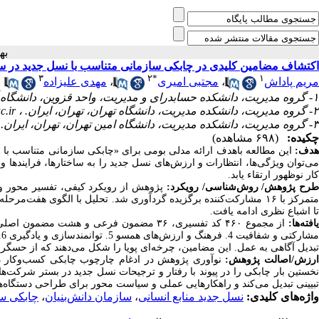
ب
اکتشاف مضامین کلیدی در چابکی سازمانی متناسب با نسل جدید در سا
۳
۲
*
۱
مهدی علیزاده
،
مجتبی امیری
،
مریم پاداش
۱- گروه مدیریت، دانشکده حسابدرای و مدیریت، واحد قزوین، دانشگاه آزاد اسلامی، قزوین، ایران.
c.ir
۲- گروه مدیریت، دانشکده مدیریت، دانشگاه تهران، تهران، ایران. ،
۳- گروه مدیریت، دانشکده مدیریت، دانشگاه امین تهران، تهران، ایران.
چکیده:
(۶۹۸ مشاهده)
هدف:
این مطالعه باهدف ارائه مدلی بومی برای «چابکی سازمانی متناسب با ن
می‌توان ویژگی‌ها، انتظارات و ارزش‌های نسل جدید را به ساختارها، فرایندها 
کار نوظهور ارتقاء یابد.
طرح پژوهش/ روش‏‌شناسی/ رویکرد
پژوهش از رویکرد کیفی، تفسیر محور و ه
تمرکز با ۱۶ مشارکت‌کننده برگزیده گردآوری شد. تحلیل با الگوی هفت‌مرحله‌ای دیکلمن و کدگذاری سه سطحی توصیفی
تا اشباع نظری ادامه یافت.
یافته‌ها
تبدیل آگاهی به عمل. این مضامین، چرخه‌ای پویا را شکل می‌دهند که از حسگری .
ارزش/اصالت پژوهش:
نوآوری پژوهش در ادغام چارچوب چابکی کسب‌وکار د
نخستین بار چابکی را در پیوند با رفتار و ترجیحات نسل جدید در بستر شرکت‌ها
تبیینی تبدیل می­‌کند و راهکارهایی عملی و سیاست محور برای طراحی دستگاه‌ه.
چابکی س
،
سازمان دانش‌بنیان
،
نسل جدید منابع انسانی
واژه‌های کلیدی: