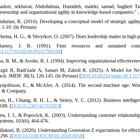
adori, sekhavat, Abdollahnia, Hamideh, maleki, samad, bagheri Tan
reneurship and organizational agility in knowledge-based companies." , v
ndarian, R. (2016). Developing a conceptual model of strategic agili
 1-10. (In Persian)
rkema, H. G., & Shvyrkov, O. (2007). Does leadership matter in high-
arney, J. B. (1991). Firm resources and sustained compe
0.1177/014920639101700108
]
ss, B. M., & Avolio, B. J. (1994). Improving organizational effectivenes
zgir R, Badi'zade A, Sanaei M, Zaboli R. (2025). A Model for New
ch. JMDP. 38(3), 126-145. (In Persian) [
DOI:10.66224/jmdp.38.3.117
ynjolfsson, E., & McAfee, A. (2014). The second machine age: Work, 
n & Company.
en, H., Chiang, R. H. L., & Storey, V. C. (2012). Business intellige
188. [
DOI:10.2307/41703503
]
en, I. J., & Popovich, K. (2003). Understanding customer relations
ystems, 103(6), 464-476.
illakuri, B. (2020). Understanding Generation Z expectations for effe
296. [
DOI:10.1108/JOCM-02-2020-0058
]