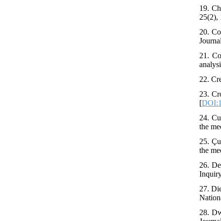
19. Ch
25(2),
20. Co
Journa
21. Co
analys
22. Cr
23. Cr
[
DOI:1
24. Cu
the med
25. Çu
the med
26. De
Inquiry
27. Di
Nation
28. Dw