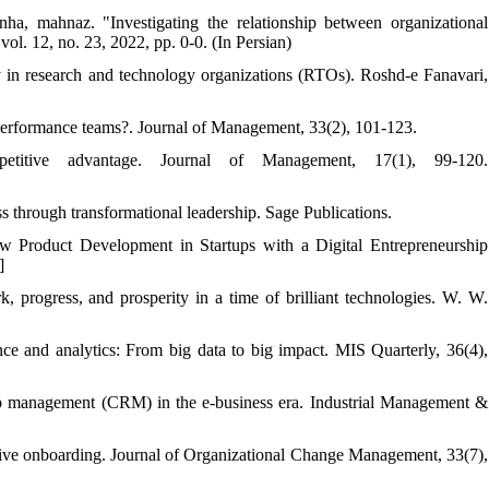
ha, mahnaz. "Investigating the relationship between organizational
ol. 12, no. 23, 2022, pp. 0-0. (In Persian)
ty in research and technology organizations (RTOs). Roshd-e Fanavari,
performance teams?. Journal of Management, 33(2), 101-123.
titive advantage. Journal of Management, 17(1), 99-120.
s through transformational leadership. Sage Publications.
 Product Development in Startups with a Digital Entrepreneurship
]
progress, and prosperity in a time of brilliant technologies. W. W.
nce and analytics: From big data to big impact. MIS Quarterly, 36(4),
hip management (CRM) in the e-business era. Industrial Management &
ctive onboarding. Journal of Organizational Change Management, 33(7),