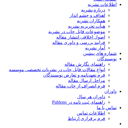
اطلاعات نشریه
درباره نشریه
اهداف و چشم انداز
همکاران نشریه
هیأت تحریریه نشریه
موضوعات قابل چاپ در نشریه
اصول اخلاقی انتشار مقاله
فرایند بررسی و داوری مقاله
آمار نشریه
شماره های پیشین
نویسندگان
راهنمای نگارش مقاله
انواع مقالات قابل چاپ در نشریات تخصصی موسسه
فرم تعهدنامه و تعارض نویسندگان
مراحل ارسال مقاله
فرم انصراف از چاپ مقاله
داوران
داوران هر سال
راهنمای ثبت نامه در Publons
تماس با ما
اطلاعات تماس
فرم برقراری ارتباط