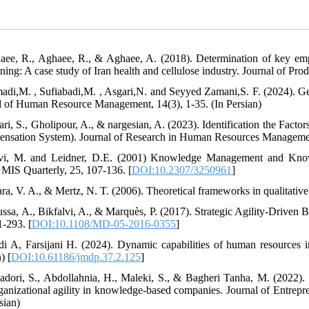
aee, R., Aghaee, R., & Aghaee, A. (2018). Determination of key empl
oning: A case study of Iran health and cellulose industry. Journal of Pr
adi,M. , Sufiabadi,M. , Asgari,N. and Seyyed Zamani,S. F. (2024). Ge
l of Human Resource Management, 14(3), 1-35. (In Persian)
ari, S., Gholipour, A., & nargesian, A. (2023). Identification the Fact
nsation System). Journal of Research in Human Resources Management,
avi, M. and Leidner, D.E. (2001) Knowledge Management and Kno
. MIS Quarterly, 25, 107-136. [
DOI:10.2307/3250961
]
ara, V. A., & Mertz, N. T. (2006). Theoretical frameworks in qualitati
ussa, A., Bikfalvi, A., & Marquès, P. (2017). Strategic Agility-Dri
1-293. [
DOI:10.1108/MD-05-2016-0355
]
di A, Farsijani H. (2024). Dynamic capabilities of human resources i
) [
DOI:10.61186/jmdp.37.2.125
]
adori, S., Abdollahnia, H., Maleki, S., & Bagheri Tanha, M. (2022). I
ganizational agility in knowledge-based companies. Journal of Entrep
sian)