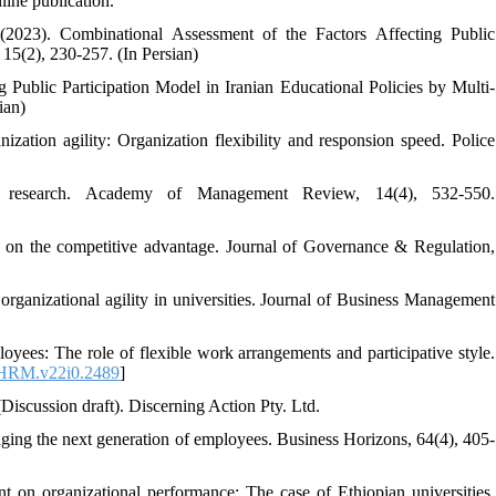
ine publication.
2023). Combinational Assessment of the Factors Affecting Public
, 15(2), 230-257. (In Persian)
Public Participation Model in Iranian Educational Policies by Multi-
ian)
zation agility: Organization flexibility and responsion speed. Police
y research. Academy of Management Review, 14(4), 532-550.
ity on the competitive advantage. Journal of Governance & Regulation,
 organizational agility in universities. Journal of Business Management
oyees: The role of flexible work arrangements and participative style.
HRM.v22i0.2489
]
Discussion draft). Discerning Action Pty. Ltd.
ing the next generation of employees. Business Horizons, 64(4), 405-
t on organizational performance: The case of Ethiopian universities.