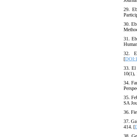
Journa
29. Eb
Partici
30. Eb
Method 
31. Eb
Human 
32. E
[
DOI:1
33. El
10(1),
34. Fa
Perspec
35. Fe
SA Jou
36. Fi
37. Ga
414. [
38. Ge