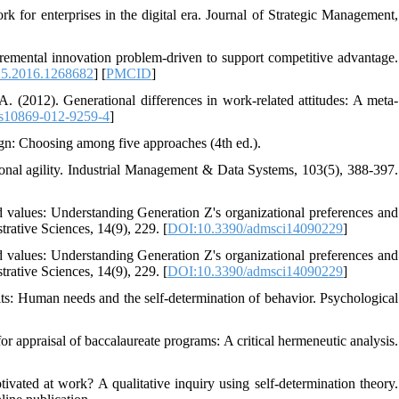
rk for enterprises in the digital era. Journal of Strategic Management,
cremental innovation problem-driven to support competitive advantage.
5.2016.1268682
] [
PMCID
]
A. (2012). Generational differences in work-related attitudes: A meta-
s10869-012-9259-4
]
ign: Choosing among five approaches (4th ed.).
onal agility. Industrial Management & Data Systems, 103(5), 388-397.
d values: Understanding Generation Z's organizational preferences and
trative Sciences, 14(9), 229. [
DOI:10.3390/admsci14090229
]
d values: Understanding Generation Z's organizational preferences and
trative Sciences, 14(9), 229. [
DOI:10.3390/admsci14090229
]
ts: Human needs and the self-determination of behavior. Psychological
r appraisal of baccalaureate programs: A critical hermeneutic analysis.
vated at work? A qualitative inquiry using self-determination theory.