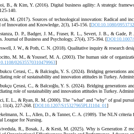
oi, B., & Kim, Y. (2016). Digital business agility: A strategic framewo
 125-140.
ccia, M. (2017). Sources of technological innovation: Radical and in
l of Innovation and Knowledge, 2(3), 145-156. [
DOI:10.1080/0953732
stanza, D. P., Badger, J. M., Fraser, R. L., Severt, J. B., & Gade, P. 
is. Journal of Business and Psychology, 27(4), 375-394. [
DOI:10.1007/
eswell, J. W., & Poth, C. N. (2018). Qualitative inquiry & research des
ocitto, M. M., & Youssef, M. A. (2003). The human side of organizati
0.1108/02635570310479963
]
bukcu Cerasi, C., & Balcioglu, Y. S. (2024). Bridging generations an
iating role of sustainability and innovation attitudes in Turkey. Adminis
bukçu Çerasi, C., & Balcıoğlu, Y. S. (2024). Bridging generations an
iating role of sustainability and innovation attitudes in Turkey. Adminis
ci, E. L., & Ryan, R. M. (2000). The "what" and "why" of goal pursui
, 11(4), 227-268. [
DOI:10.1207/S15327965PLI1104_01
]
ekelmann, N. L., Allen, D., & Tanner, C. A. (1989). The NLN criteria fo
al League for Nursing.
ivedula, R., Bosak, J., & Kesti, M. (2025). Why is Generation Z moti