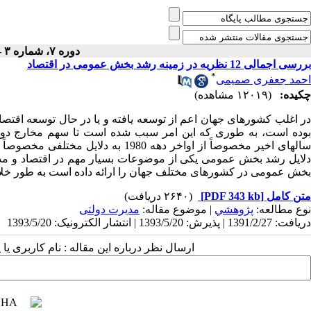
دوره ۷، شماره ۳ - ( پاييز ۱۳۷۲ )
بررسی اجمالی 12 نظریه در زمینه رشد بخش عمومی در اقتصاد
*
احمد جعفری صمیمی
چکیده:
(۱۲۰۱۹ مشاهده)
در اغلب کشورهای جهان اعم از توسعه یافته و یا در حال توسعه اقت
بوده است، به طوری که این امر سبب شده است تا سهم مخارج دولت د
سالهای اخیر مخصوصاً از اواخر دهه 
دلایل رشد بخش عمومی یکی از موضوعات بسیار مهم در اقتصاد و مدیر
بخش عمومی در کشورهای مختلف جهان را ارائه داده است به طور خلاصه
متن کامل
[PDF 343 kb]
(۲۶۴۰ دریافت)
نوع مطالعه:
پژوهشي
| موضوع مقاله:
مدیرت دولتی
دریافت: 1391/2/27 | پذیرش: 1393/5/20 | انتشار الکترونیک: 1393/5/20
ارسال نظر درباره این مقاله : نام کاربری ی