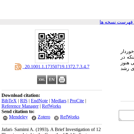
فهرست نسخه ها
خوردار
که در
ولی هنوز
‎ 20.1001.1.17350719.1372.7.3.4.7
ی رشد
Download citation:
BibTeX
|
RIS
|
EndNote
|
Medlars
|
ProCite
|
Reference Manager
|
RefWorks
Send citation to:
Mendeley
Zotero
RefWorks
Jafari- Samimi A.
(1993).
A Brief Investigation of 12