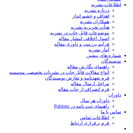
اطلاعات نشریه
درباره نشریه
اهداف و چشم انداز
همکاران نشریه
هیأت تحریریه نشریه
موضوعات قابل چاپ در نشریه
اصول اخلاقی انتشار مقاله
فرایند بررسی و داوری مقاله
آمار نشریه
شماره های پیشین
نویسندگان
راهنمای نگارش مقاله
انواع مقالات قابل چاپ در نشریات تخصصی موسسه
فرم تعهدنامه و تعارض نویسندگان
مراحل ارسال مقاله
فرم انصراف از چاپ مقاله
داوران
داوران هر سال
راهنمای ثبت نامه در Publons
تماس با ما
اطلاعات تماس
فرم برقراری ارتباط