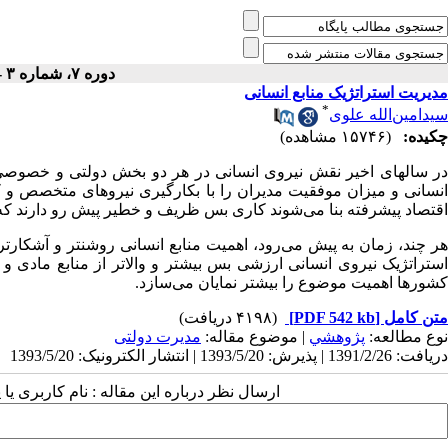
دوره ۷، شماره ۳ - ( پاييز ۱۳۷۲ )
مدیریت استراتژیک منابع انسانی
*
سیدامین‌الله علوی
چکیده:
(۱۵۷۴۶ مشاهده)
در سالهای اخیر نقش نیروی انسانی در هر دو بخش دولتی و خصوصی ت
انسانی و میزان موفقیت مدیران را با بکارگیری نیروهای متخصص و کار
اقتصاد پیشرفته بنا می‌شوند کاری بس ظریف و خطیر پیش رو دارند که ج
هر چند، زمان به پیش می‌رود، اهمیت منابع انسانی روشنتر و آشکارتر م
استراتژیک نیروی انسانی ارزشی بس بیشتر و والاتر از منابع مادی و سر
کشورها اهمیت موضوع را بیشتر نمایان می‌سازد.
متن کامل
[PDF 542 kb]
(۴۱۹۸ دریافت)
نوع مطالعه:
پژوهشي
| موضوع مقاله:
مدیرت دولتی
دریافت: 1391/2/26 | پذیرش: 1393/5/20 | انتشار الکترونیک: 1393/5/20
ارسال نظر درباره این مقاله : نام کاربری ی