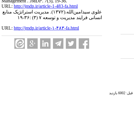
Management .
JMDP
.
7
(3)
, 19-36.
URL:
http://jmdp.ir/article-1-483-fa.html
علوی سیدامین‌الله.
(۱۳۷۲).
مدیریت استراتژیک منابع
انسانی فرایند مدیریت و توسعه ۷ (۳) :۳۶-۱۹
URL:
http://jmdp.ir/article-۱-۴۸۳-fa.html