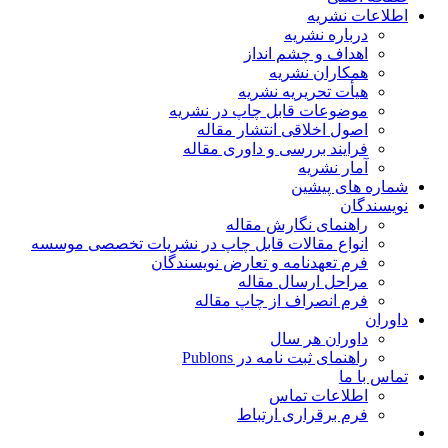
اطلاعات نشریه
درباره نشریه
اهداف و چشم انداز
همکاران نشریه
هیأت تحریریه نشریه
موضوعات قابل چاپ در نشریه
اصول اخلاقی انتشار مقاله
فرایند بررسی و داوری مقاله
آمار نشریه
شماره های پیشین
نویسندگان
راهنمای نگارش مقاله
انواع مقالات قابل چاپ در نشریات تخصصی موسسه
فرم تعهدنامه و تعارض نویسندگان
مراحل ارسال مقاله
فرم انصراف از چاپ مقاله
داوران
داوران هر سال
راهنمای ثبت نامه در Publons
تماس با ما
اطلاعات تماس
فرم برقراری ارتباط