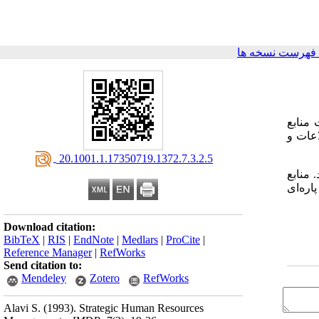
فهرست نسخه ها
منابع
اعات و
‎ 20.1001.1.17350719.1372.7.3.2.5
 منابع
اره‌ای
Download citation:
BibTeX
|
RIS
|
EndNote
|
Medlars
|
ProCite
|
Reference Manager
|
RefWorks
Send citation to:
Mendeley
Zotero
RefWorks
Alavi S.
(1993).
Strategic Human Resources