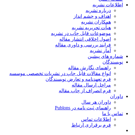
اطلاعات نشریه
درباره نشریه
اهداف و چشم انداز
همکاران نشریه
هیأت تحریریه نشریه
موضوعات قابل چاپ در نشریه
اصول اخلاقی انتشار مقاله
فرایند بررسی و داوری مقاله
آمار نشریه
شماره های پیشین
نویسندگان
راهنمای نگارش مقاله
انواع مقالات قابل چاپ در نشریات تخصصی موسسه
فرم تعهدنامه و تعارض نویسندگان
مراحل ارسال مقاله
فرم انصراف از چاپ مقاله
داوران
داوران هر سال
راهنمای ثبت نامه در Publons
تماس با ما
اطلاعات تماس
فرم برقراری ارتباط