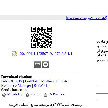
گشت به فهرست نسخه ها
و مادی
مده و
وم از
‎ 20.1001.1.17350719.1373.8.3.4.4
اقتصاد
جسمی و
Download citation:
BibTeX
|
RIS
|
EndNote
|
Medlars
|
ProCite
|
Reference Manager
|
RefWorks
Send citation to:
Mendeley
Zotero
RefWorks
رشیدی علی.
(۱۳۷۳).
توسعه منابع انسانی فرایند