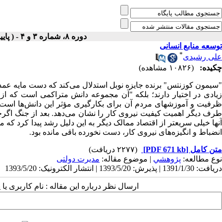
دوره ۸، شماره ۳ و ۴ - ( پاييز و زمستان ۱۳۷۳ )
توسعه منابع انسانی
*
علی رشیدی
چکیده:
(۱۰۸۲۶ مشاهده)
"سیمون کوزنتس" برنده جایزه نوبل استدلال می‌کند که دست مایه عم
زیادی در اختیار دارند؛ بلکه "آن مجموعه دانش متراکمی است که ا
ظرفیت و آموزشهای مردم آن برای بکارگیری مؤثر این دانش‌ها است"
طرف دیگر اهمیت کیفیت نیروی کار را نشان می‌دهد. بعد از جنگ اگرچه ب
آنها خیلی سریعتر از اقتصاد ممالک دیگر به این دلیل رشد پیدا کرد
انضباط و انگیزه‌های نیروی کار، دست نخورده باقی مانده بود.
متن کامل
[PDF 671 kb]
(۲۲۷۷ دریافت)
نوع مطالعه:
پژوهشي
| موضوع مقاله:
مدیرت دولتی
دریافت: 1391/1/30 | پذیرش: 1393/5/20 | انتشار الکترونیک: 1393/5/20
ارسال نظر درباره این مقاله : نام کاربری ی