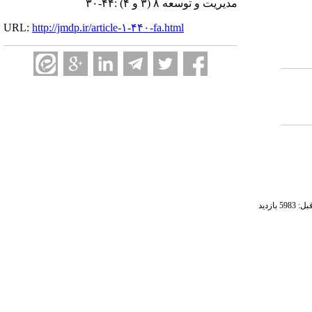
مدیریت و توسعه ۸ (۳ و ۴) :۴۴-۳۰
URL:
http://jmdp.ir/article-۱-۴۴۰-fa.html