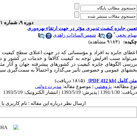
دوره ۹، شماره ۱ - ( بهار ۱۳۷۴ )
تعیین جایزه کیفیت تدبیری مؤثر در جهت ارتقاء بهره‌وری
*
بهنام نخعی
،
شمس‌السادات زاهدی
چکیده:
(۹۱۸۴ مشاهده)
اعطای جایزه به افراد و مؤسساتی که در جهت اعتلای سطح کیفیت تولی
می‌تواند سبب افزایش توجه به کیفیت کالاها و خدمات در کشور و 
بررسی الگوهای جایزه کیفیت در کشورهای پیشرفته جهان و آثار مثبت 
بخشهای عمومی و خصوصی تأثیر می‌گذارد و احتمالاً به سمت‌گیری سیا
متن کامل
[PDF 412 kb]
(۱۸۱۵ دریافت)
نوع مطالعه:
پژوهشي
| موضوع مقاله:
مدیرت دولتی
دریافت: 1391/1/30 | پذیرش: 1393/5/19 | انتشار الکترونیک: 1393/5/19
ارسال نظر درباره این مقاله : نام کاربری ی