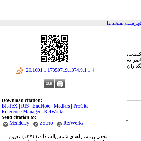
فهرست نسخه ها
کیفیت،
ضر به
گذاران
‎ 20.1001.1.17350719.1374.9.1.1.4
Download citation:
BibTeX
|
RIS
|
EndNote
|
Medlars
|
ProCite
|
Reference Manager
|
RefWorks
Send citation to:
Mendeley
Zotero
RefWorks
نخعی بهنام، زاهدی شمس‌السادات.
(۱۳۷۴).
تعیین