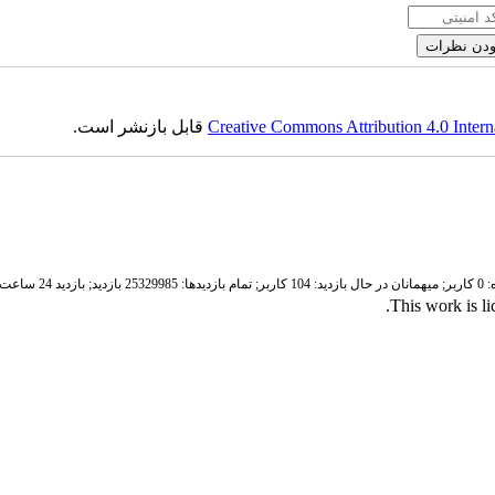
Creative Commons Attribution 4.0 Intern
قابل بازنشر است.
ر;
میهمانان در حال بازدید: 104 کاربر;
تمام بازدید‌ها: 25329985 بازدید;
بازدید 24 ساعت قبل: 5296 بازدید
.
This work is l