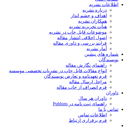
اطلاعات نشریه
درباره نشریه
اهداف و چشم انداز
همکاران نشریه
هیأت تحریریه نشریه
موضوعات قابل چاپ در نشریه
اصول اخلاقی انتشار مقاله
فرایند بررسی و داوری مقاله
آمار نشریه
شماره های پیشین
نویسندگان
راهنمای نگارش مقاله
انواع مقالات قابل چاپ در نشریات تخصصی موسسه
فرم تعهدنامه و تعارض نویسندگان
مراحل ارسال مقاله
فرم انصراف از چاپ مقاله
داوران
داوران هر سال
راهنمای ثبت نامه در Publons
تماس با ما
اطلاعات تماس
فرم برقراری ارتباط