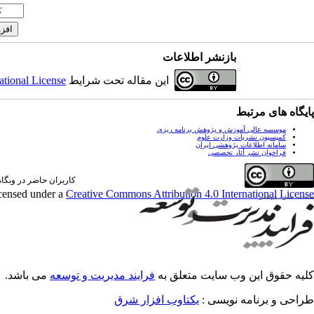
بازنشر اطلاعات
این مقاله تحت شرایط
ational License
پایگاه های مرتبط
موسسه عالی آموزش و پژوهش برنامه ریزی
کمیسیون نشریات وزارت علوم
سامانه اطلاعات پژوهشی ایران
فراخوان نشر آثار تخصصی
کاربران حاضر در وبگاه: 0 کارب
icensed under a
Creative Commons Attribution 4.0 International License
کلیه حقوق این وب سایت متعلق به
فرایند مدیریت و توسعه
می باشد.
طراحی و برنامه نویسی :
یکتاوب افزار شرق