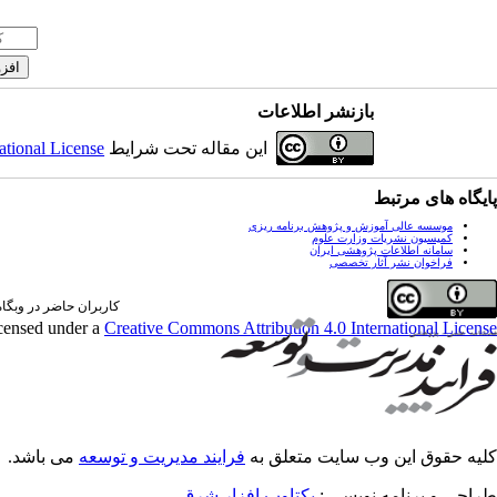
بازنشر اطلاعات
این مقاله تحت شرایط
ational License
پایگاه های مرتبط
موسسه عالی آموزش و پژوهش برنامه ریزی
کمیسیون نشریات وزارت علوم
سامانه اطلاعات پژوهشی ایران
فراخوان نشر آثار تخصصی
کاربران حاضر در وبگاه: 0 کارب
icensed under a
Creative Commons Attribution 4.0 International License
کلیه حقوق این وب سایت متعلق به
فرایند مدیریت و توسعه
می باشد.
طراحی و برنامه نویسی :
یکتاوب افزار شرق