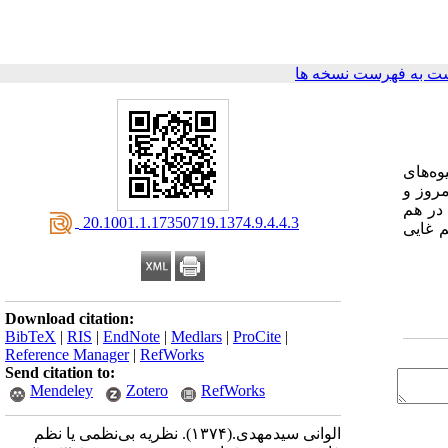
ت به فهرست نسخه ها
وه‌های
مروز و
در هم
‎ 20.1001.1.17350719.1374.9.4.4.3
 غایی
Download citation:
BibTeX
|
RIS
|
EndNote
|
Medlars
|
ProCite
|
Reference Manager
|
RefWorks
Send citation to:
Mendeley
Zotero
RefWorks
الوانی سیدمهدی.
(۱۳۷۴).
نظریه بی‌نظمی یا نظم