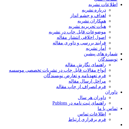
اطلاعات نشریه
درباره نشریه
اهداف و چشم انداز
همکاران نشریه
هیأت تحریریه نشریه
موضوعات قابل چاپ در نشریه
اصول اخلاقی انتشار مقاله
فرایند بررسی و داوری مقاله
آمار نشریه
شماره های پیشین
نویسندگان
راهنمای نگارش مقاله
انواع مقالات قابل چاپ در نشریات تخصصی موسسه
فرم تعهدنامه و تعارض نویسندگان
مراحل ارسال مقاله
فرم انصراف از چاپ مقاله
داوران
داوران هر سال
راهنمای ثبت نامه در Publons
تماس با ما
اطلاعات تماس
فرم برقراری ارتباط