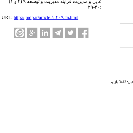
غایی و مدیریت فرایند مدیریت و توسعه ۹ (۴ و ۱)
:۴۰-۲۹
URL:
http://jmdp.ir/article-۱-۴۰۹-fa.html