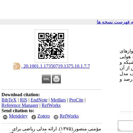
 فهرست نسخه ها
وازهای
هوایی
شبکه و
‎ 20.1001.1.17350719.1375.10.1.7.7
از آن
امه‌ریزی خطی صفر و یک چند هدفه بود (MODM). دو هدف مدل
ر/ مایل و حداکثر کردن مجموع سود ناشی از تخصیص هواپیماها به مسیرها بود. مدل توانست در هدف اول 56/8 درصد و
Download citation:
BibTeX
|
RIS
|
EndNote
|
Medlars
|
ProCite
|
Reference Manager
|
RefWorks
Send citation to:
Mendeley
Zotero
RefWorks
مؤمنی منصور.
(۱۳۷۵).
ارائه مدلی ریاضی برای