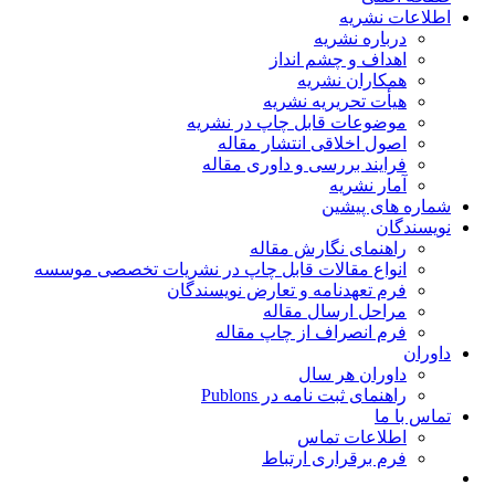
اطلاعات نشریه
درباره نشریه
اهداف و چشم انداز
همکاران نشریه
هیأت تحریریه نشریه
موضوعات قابل چاپ در نشریه
اصول اخلاقی انتشار مقاله
فرایند بررسی و داوری مقاله
آمار نشریه
شماره های پیشین
نویسندگان
راهنمای نگارش مقاله
انواع مقالات قابل چاپ در نشریات تخصصی موسسه
فرم تعهدنامه و تعارض نویسندگان
مراحل ارسال مقاله
فرم انصراف از چاپ مقاله
داوران
داوران هر سال
راهنمای ثبت نامه در Publons
تماس با ما
اطلاعات تماس
فرم برقراری ارتباط