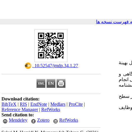
 فهرست نسخه ها
هینۀ‌
‎ 10.52547/jmdp.34.1.27
اهی و
 انجام
سشنامه
ر سطح
Download citation:
BibTeX
|
RIS
|
EndNote
|
Medlars
|
ProCite
|
وظایف
Reference Manager
|
RefWorks
Send citation to:
Mendeley
Zotero
RefWorks