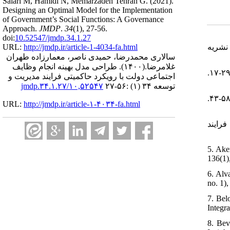
Salari M, Hamidi N, Memarzadeh Tehran G.
(2021).
Designing an Optimal Model for the Implementation
of Government’s Social Functions: A Governance
Approach.
JMDP
.
34
(1)
, 27-56.
doi:
10.52547/jmdp.34.1.27
۱.  نشریه
URL:
http://jmdp.ir/article-1-4034-fa.html
سالاری محمدرضا، حمیدی ناصر، معمارزاده طهران
طراحی مدل بهینه‌ انجام وظایف
(۱۴۰۰).
غلامرضا.
۲. بیان، حسام‌‌الدین (۱۳۶۹). نقش سیاست‌گذاری استراتژیک در مدیریت دولتی. نشریه فرایند مدیریت و توسعه، ۴(۴)، ۲۹-۱۷.
اجتماعی دولت با رویکرد حاکمیتی فرایند مدیریت و
۱۰,۵۲۵۴۷/jmdp.۳۴.۱.۲۷
توسعه ۳۴ (۱) :۵۶-۲۷
۳. رهنورد، فرج‌‌اله (۱۳۹۰). الگوی مدیریت دولتی برای تحقق حاکمیت تراز چشم‌انداز ۱۴۰۴. نشریه ‌‌‌‌چشم‌انداز ‌مدیریت دولتی، ۲(۶)، ۵۸-۴۳.
URL:
http://jmdp.ir/article-۱-۴۰۳۴-fa.html
۴. ایند
5. Ake
136(1),
6. Alv
no. 1),
7. Bel
Integra
8. Bev