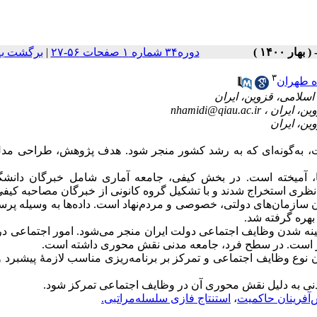
برگشت به
|
دوره۳۴ شماره ۱ صفحات ۵۶-۲۷
۳
ه طهران
nhamidi@qiau.ac.ir
 به‌‏گونه‌ای که به رشد کشور منجر شود. هدف پژوهش، طراحی مدل ب
، آمیخته است. در بخش کیفی، جامعه آماری شامل خبرگان دانشگ
نظری استخراج شدند و با تشکیل گروه کانونی از خبرگان مصاحبه کیفی
 سازمان‌های دولتی، خصوصی و مردم‌‏نهاد است. داده‌ها به وسیله پر
 بهره گرفته شد
ینه شدن وظایف اجتماعی دولت ایران منجر می‌شود. امور اجتماعی د
گذار است. در سطح فرد، جامعه مدنی نقش محوری داشته است
نوع وظایف اجتماعی و تمرکز بر برنامه‌ریزی مناسب لازمۀ پیشبرد 
ه مدنی به دلیل نقش محوری آن در وظایف اجتماعی تمرکز شود
استنتاج فازی سلسله‌مراتبی.
،
آفرینان حاکمیت