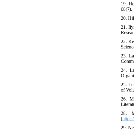
19. He
68(7),
20. Hi
21. Il
Resear
22. Ke
Science
23. La
Commun
24. Le
Organi
25. Le
of Vol
26. Mc
Litera
28. M
[
https
29. Ne