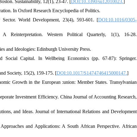
on. Sustainability, 12(1), 23-47. [
DOI:10.3390/su12010023.
]
ation. In Oxford Research Encyclopedia of Politics.
ry Sector. World Development, 23(4), 593-601. [
DOI:10.1016/0305-
einterpretation. Western Political Quarterly, 1(1), 16-28.
es and Ideologies: Edinburgh University Press.
nd Social Capital. In Wellbeing Economics (pp. 67-87): Springer.
nd Society, 15(2), 159-175. [
DOI:10.1017/S1474746415000147.
]
onomic Growth in the European :union: Member States. Transylvanian
orporate Investment Efficiency. China Journal of Accounting Research,
tutions, and Ideas. Journal of International Relations and Development
 Approaches and Applications: A South African Perspective. African