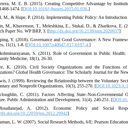
rrera, M. E. B. (2015). Creating Competitive Advantage by Instituti
 1468-1474. [
DOI:10.1016/j.jbusres.2015.01.036.
]
ll, M., & Hupe, P. (2014). Implementing Public Policy: An Introduction
yin, M., Khavenson, T., Meleshkina, E., Stukal, D., & Zharikova, E. (
ch Paper No. WP BRP, 3. [
http://dx.doi.org/10.2139/ssrn.2020937
]
ping, Y. (2018). Governance and Good Governance: A New Framework 
s, 11(1), 1-8. [
DOI:10.1007/s40647-017-0197-4.
]
kshminarayanan, S. (2011). Role of Government in Public Health: 
ity Medicine, 18(1), 26-30.
e, K. (2010). Civil Society Organizations and the Functions o
zations? Global Health Governance: The Scholarly Journal for the New
wis, J. (1999). Reviewing the Relationship between the Voluntary Sector
untary and Nonprofit Organizations, 10(3), 255-270. [
DOI:10.1023/A:
loughlin, C. (2011). Factors Affecting State–Non-Governmental O
ture. Public Administration and Development, 31(4), 240-251. [
DOI:10.
osallanejad, A. (2012). Economic Policy and Social Respons
://dx.doi.org/10.22059/jpq.2012.29942
]
uman, L. W. (2007). Social Research Methods, 6/E: Pearson Education