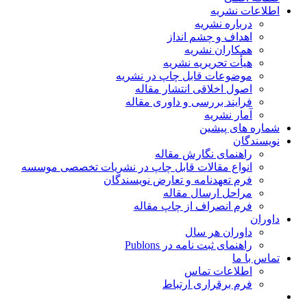
اطلاعات نشریه
درباره نشریه
اهداف و چشم انداز
همکاران نشریه
هیأت تحریریه نشریه
موضوعات قابل چاپ در نشریه
اصول اخلاقی انتشار مقاله
فرایند بررسی و داوری مقاله
آمار نشریه
شماره های پیشین
نویسندگان
راهنمای نگارش مقاله
انواع مقالات قابل چاپ در نشریات تخصصی موسسه
فرم تعهدنامه و تعارض نویسندگان
مراحل ارسال مقاله
فرم انصراف از چاپ مقاله
داوران
داوران هر سال
راهنمای ثبت نامه در Publons
تماس با ما
اطلاعات تماس
فرم برقراری ارتباط