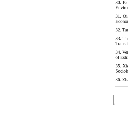
30. Pa
Enviro
31. Qi
Econom
32. Ta
33. Th
Transi
34. Ve
of Est
35. Xi
Sociolo
36. Zh