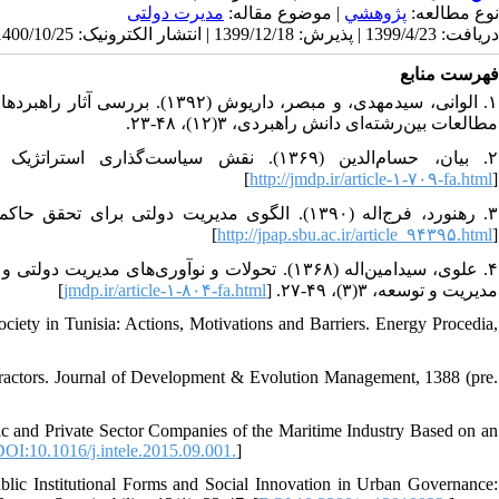
نوع مطالعه:
پژوهشي
| موضوع مقاله:
مدیرت دولتی
دریافت: 1399/4/23 | پذیرش: 1399/12/18 | انتشار الکترونیک: 1400/10/25
فهرست منابع
الوانی، ‌سید‌مهدی، و مبصر، ‌دار
مطالعات بین‌‌رشته‌‌ای دانش راهبردی، ۳(۱۲)، ۴۸-۲۳.
]
http://jmdp.ir/article-۱-۷۰۹-fa.html
[
]
http://jpap.sbu.ac.ir/article_۹۴۳۹۵.html
[
علوی، سیدامین‌‌اله (۱۳۶۸). تحولات و نوآوری‌‌های
]
jmdp.ir/article-۱-۸۰۴-fa.html
مدیریت و توسعه، ۳(۳)، ۴۹-۲۷. [
ciety in Tunisia: Actions, Motivations and Barriers. Energy Procedia,
eractors. Journal of Development & Evolution Management, 1388 (pre.
lic and Private Sector Companies of the Maritime Industry Based on an
OI:10.1016/j.intele.2015.09.001.
]
blic Institutional Forms and Social Innovation in Urban Governance: