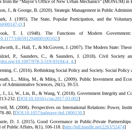
ts from the “Mayor’s Office of New Urban Mechanics” (MONUM) in Bost
son, J., & George, B. (2020). Strategic Management in Public Administr
ark, J. (1995). The State, Popular Participation, and the Volunta
94)00147-Q.
]
ook, T. I. (1948). The Functions of Modern Government: A R
0.1177/106591294800100102.
]
dworth, E., Hall, T., & McGovern, J. (2007). The Modern State: Theori
lziel, P., Saunders, C., & Saunders, J. (2018). Civil Society a
://doi.org/10.1007/978-3-319-93194-4_4.
]
eming, C. (2016). Rethinking Social Policy and Society. Social Policy a
nath, L., Miloş, M., & Miloş, L. (2009). Public Investment and Ec
 of Administrative Sciences, 26(1), 39-53.
, J., Li, W., Lin, B., & Wang, Y. (2018). Government Integrity and C
 213-232. [
DOI:10.1016/j.cjar.2017.03.002
]
rrell, M. (2008). Perspectives on International Relations: Power, Insti
 78–80. [
DOI:10.1057/palgrave.jird.1800150.
]
urie, D. J. (2015). Good Governance in Public-Private Partnerships
 of Public Affairs, 8(1), 106-118. [
http://hdl.handle.net/2263/52474
]