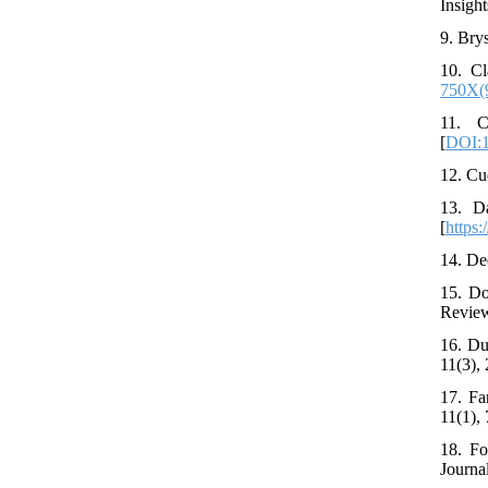
Insigh
9. Bry
10. Cl
750X(
11. C
[
DOI:1
12. Cu
13. Da
[
https
14. De
15. Do
Review
16. Du
11(3),
17. Fa
11(1),
18. Fo
Journal