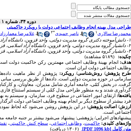
دوره ۳۴، شماره ۱ - ( بهار ۱۴۰۰ )
طراحی مدل بهینه‌ انجام وظایف اجتماعی دولت با رویکرد حاکمیتی
۲
*
۱
غلامرضا معمارزاد
،
ناصر حمیدی
،
محمدرضا سالاری
۱- دانش‌‌آموخته دکتری گروه مدیریت دولتی، واحد قزوین، دانشگاه آزاد اسلامی، قزوین، ایران
۲- دانشیار گروه مدیریت دولتی، واحد قزوین، دانشگاه آزاد اسلامی، قزوین، ایران ،
۳- دانشیار گروه مدیریت دولتی، واحد قزوین، دانشگاه آزاد اسلامی، قزوین، ایران
چکیده:
(۵۱۸۹ مشاهده)
هدف:
انجام بهینۀ وظایف اجتماعی مهم‏ترین رکن حاکمیت دولت است،
وظایف اجتماعی دولت ایران است.
طرح پژوهش/ روش‏‌شناسی/ رویکرد
پژوهش از نظر ماهیت داده‌ها
سازمانی در حوزه مدیریت دولتی است. داده‌ها از طریق بررسی مبانی 
گرفت. در بخش کمّی، جامعه آماری شامل مدیران، معاونان، و کارکنان
گردآوری شدند و به منظور طراحی مدل کمّی از سیستم استنتاج فازی.
یافته‌ها:
ارتقای امور اجتماعی در سطوح فرد، سازمان، و سیستم به به
فرد بیش‏تر از سطوح دیگر بر انجام بهینه وظایف اجتماعی دولت اثر.
ارزش/ اصالت پژوهش
در این پژوهش روشن می‏‌شود که لحاظ نمودن 
اجتماعی است.
پیشنهادهای اجرایی/ پژوهشی: پیشنهاد می‏‌شود بیش‏تر بر جنبه جامع.
نقش‌
،
سطح کنش حاکمیتی
،
وظایف اجتماعی
،
حاکمیت
واژه‌های کلیدی:
(۱۳۰۶ دریافت)
[PDF 1096 kb]
متن کامل