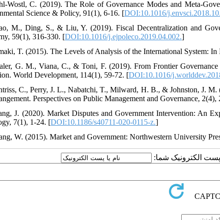
hl-Wostl, C. (2019). The Role of Governance Modes and Meta-Gover
nmental Science & Policy, 91(1), 6-16. [
DOI:10.1016/j.envsci.2018.10
ao, M., Ding, S., & Liu, Y. (2019). Fiscal Decentralization and Go
y, 59(1), 316-330. [
DOI:10.1016/j.ejpoleco.2019.04.002.
]
maki, T. (2015). The Levels of Analysis of the International System: In
aler, G. M., Viana, C., & Toni, F. (2019). From Frontier Governance
tion. World Development, 114(1), 59-72. [
DOI:10.1016/j.worlddev.201
ntriss, C., Perry, J. L., Nabatchi, T., Milward, H. B., & Johnston, J. M
rangement. Perspectives on Public Management and Governance, 2(4), 
ang, J. (2020). Market Disputes and Government Intervention: An Ex
gy, 7(1), 1-24. [
DOI:10.1186/s40711-020-0115-z.
]
ang, W. (2015). Market and Government: Northwestern University Pres
یا پست الکترونیک شما