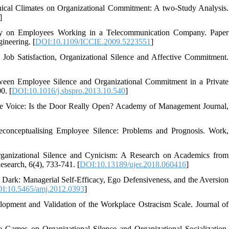
Ethical Climates on Organizational Commitment: A two-Study Analysis.
]
rvey on Employees Working in a Telecommunication Company. Paper
ineering. [
DOI:10.1109/ICCIE.2009.5223551
]
 Job Satisfaction, Organizational Silence and Affective Commitment.
tween Employee Silence and Organizational Commitment in a Private
0. [
DOI:10.1016/j.sbspro.2013.10.540
]
yee Voice: Is the Door Really Open? Academy of Management Journal,
econceptualising Employee Silence: Problems and Prognosis. Work,
Organizational Silence and Cynicism: A Research on Academics from
esearch, 6(4), 733-741. [
DOI:10.13189/ujer.2018.060416
]
he Dark: Managerial Self-Efficacy, Ego Defensiveness, and the Aversion
I:10.5465/amj.2012.0393
]
elopment and Validation of the Workplace Ostracism Scale. Journal of
 Games on Organizational Silence and Organizational Socialization.