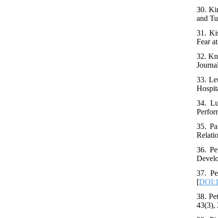
30. Ki
and Tu
31. Ki
Fear a
32. Kn
Journa
33. Le
Hospit
34. Lu
Perfor
35. Pa
Relati
36. Pe
Develo
37. Pe
[
DOI:1
38. Pe
43(3),