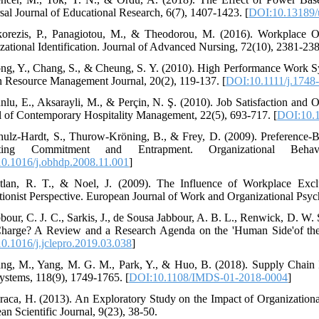
sal Journal of Educational Research, 6(7), 1407-1423. [
DOI:10.13189/
orezis, P., Panagiotou, M., & Theodorou, M. (2016). Workplace O
zational Identification. Journal of Advanced Nursing, 72(10), 2381-238
ng, Y., Chang, S., & Cheung, S. Y. (2010). High Performance Work S
Resource Management Journal, 20(2), 119-137. [
DOI:10.1111/j.1748
nlu, E., Aksarayli, M., & Perçin, N. Ş. (2010). Job Satisfaction and
l of Contemporary Hospitality Management, 22(5), 693-717. [
DOI:10.
hulz-Hardt, S., Thurow-Kröning, B., & Frey, D. (2009). Preference-Ba
ating Commitment and Entrapment. Organizational Beh
0.1016/j.obhdp.2008.11.001
]
tlan, R. T., & Noel, J. (2009). The Influence of Workplace Exc
ctionist Perspective. European Journal of Work and Organizational Psyc
bbour, C. J. C., Sarkis, J., de Sousa Jabbour, A. B. L., Renwick, D. W.
Charge? A Review and a Research Agenda on the 'Human Side'of the 
0.1016/j.jclepro.2019.03.038
]
ng, M., Yang, M. G. M., Park, Y., & Huo, B. (2018). Supply Chain In
ystems, 118(9), 1749-1765. [
DOI:10.1108/IMDS-01-2018-0004
]
raca, H. (2013). An Exploratory Study on the Impact of Organizational
an Scientific Journal, 9(23), 38-50.