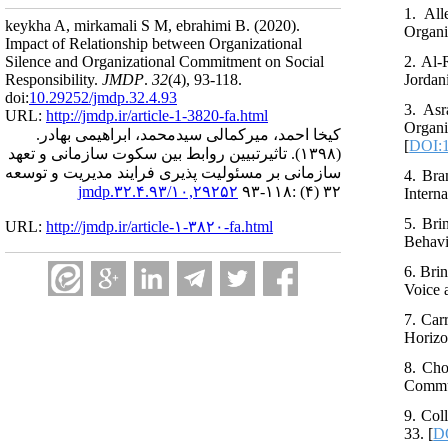
1. All
keykha A, mirkamali S M, ebrahimi B.
(2020).
Organi
Impact of Relationship between Organizational
2. Al-
Silence and Organizational Commitment on Social
Jordan
Responsibility.
JMDP
.
32
(4)
, 93-118.
doi:
10.29252/jmdp.32.4.93
3. Asr
URL:
http://jmdp.ir/article-1-3820-fa.html
Organ
کیخا احمد، میرکمالی سیدمحمد، ابراهیمی بهادر.
[
DOI:1
(۱۳۹۸).
تاثیرتبیین روابط بین سکوت سازمانی و تعهد‌
سازمانی بر مسئولیت پذیری فرایند مدیریت و توسعه
4. Bra
۱۰,۲۹۲۵۲/jmdp.۳۲.۴.۹۳
۳۲ (۴) :۱۱۸-۹۳
Intern
5. Bri
URL:
http://jmdp.ir/article-۱-۳۸۲۰-fa.html
Behavi
6. Bri
Voice 
7. Car
Horizo
8. Cho
Commun
9. Col
33. [
DO