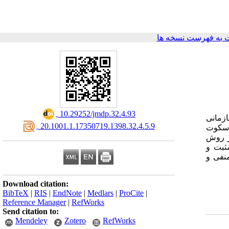
 به فهرست نسخه ها
‎ 10.29252/jmdp.32.4.93
ازمانی
‎ 20.1001.1.17350719.1398.32.4.5.9
ن سکوت
ما مبتنی بر روش
مثبت و
منفی و
Download citation:
BibTeX
|
RIS
|
EndNote
|
Medlars
|
ProCite
|
Reference Manager
|
RefWorks
Send citation to:
Mendeley
Zotero
RefWorks