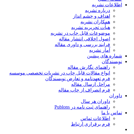
اطلاعات نشریه
درباره نشریه
اهداف و چشم انداز
همکاران نشریه
هیأت تحریریه نشریه
موضوعات قابل چاپ در نشریه
اصول اخلاقی انتشار مقاله
فرایند بررسی و داوری مقاله
آمار نشریه
شماره های پیشین
نویسندگان
راهنمای نگارش مقاله
انواع مقالات قابل چاپ در نشریات تخصصی موسسه
فرم تعهدنامه و تعارض نویسندگان
مراحل ارسال مقاله
فرم انصراف از چاپ مقاله
داوران
داوران هر سال
راهنمای ثبت نامه در Publons
تماس با ما
اطلاعات تماس
فرم برقراری ارتباط