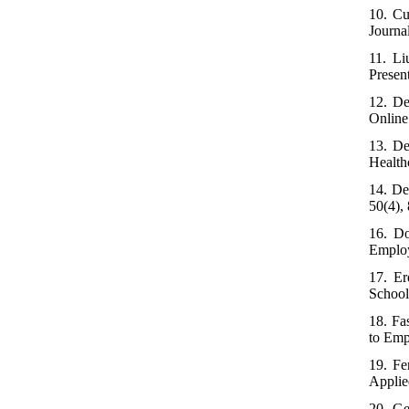
10. Cu
Journa
11. Li
Presen
12. De
Online
13. De
Health
14. De
50(4),
16. Do
Employ
17. Er
School
18. Fa
to Emp
19. Fe
Applie
20. Ge