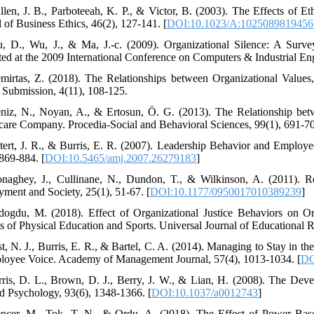
llen, J. B., Parboteeah, K. P., & Victor, B. (2003). The Effects of 
l of Business Ethics, 46(2), 127-141. [
DOI:10.1023/A:1025089819456
u, D., Wu, J., & Ma, J.-c. (2009). Organizational Silence: A Su
ted at the 2009 International Conference on Computers & Industrial Eng
mirtas, Z. (2018). The Relationships between Organizational Values,
 Submission, 4(11), 108-125.
niz, N., Noyan, A., & Ertosun, Ö. G. (2013). The Relationship be
care Company. Procedia-Social and Behavioral Sciences, 99(1), 691-70
tert, J. R., & Burris, E. R. (2007). Leadership Behavior and Emplo
 869-884. [
DOI:10.5465/amj.2007.26279183
]
naghey, J., Cullinane, N., Dundon, T., & Wilkinson, A. (2011). R
ment and Society, 25(1), 51-67. [
DOI:10.1177/0950017010389239
]
dogdu, M. (2018). Effect of Organizational Justice Behaviors on 
s of Physical Education and Sports. Universal Journal of Educational R
st, N. J., Burris, E. R., & Bartel, C. A. (2014). Managing to Stay in t
loyee Voice. Academy of Management Journal, 57(4), 1013-1034. [
DO
rris, D. L., Brown, D. J., Berry, J. W., & Lian, H. (2008). The Dev
d Psychology, 93(6), 1348-1366. [
DOI:10.1037/a0012743
]
ncer, M., Tok, T. N., & Ordu, A. (2018). The Effect of Power Base