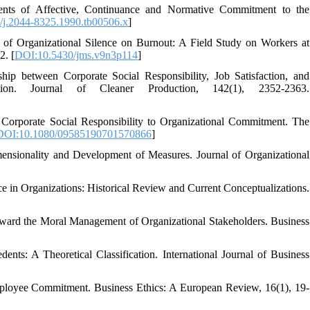
ents of Affective, Continuance and Normative Commitment to the
/j.2044-8325.1990.tb00506.x
]
of Organizational Silence on Burnout: A Field Study on Workers at
2. [
DOI:10.5430/jms.v9n3p114
]
hip between Corporate Social Responsibility, Job Satisfaction, and
ion. Journal of Cleaner Production, 142(1), 2352-2363.
 Corporate Social Responsibility to Organizational Commitment. The
DOI:10.1080/09585190701570866
]
imensionality and Development of Measures. Journal of Organizational
ce in Organizations: Historical Review and Current Conceptualizations.
Toward the Moral Management of Organizational Stakeholders. Business
nts: A Theoretical Classification. International Journal of Business
 Employee Commitment. Business Ethics: A European Review, 16(1), 19-