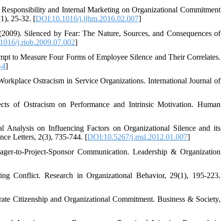
al Responsibility and Internal Marketing on Organizational Commitment
1), 25-32. [
DOI:10.1016/j.ijhm.2016.02.007
]
. (2009). Silenced by Fear: The Nature, Sources, and Consequences of
1016/j.riob.2009.07.002
]
empt to Measure Four Forms of Employee Silence and Their Correlates.
-4
]
orkplace Ostracism in Service Organizations. International Journal of
ects of Ostracism on Performance and Intrinsic Motivation. Human
l Analysis on Influencing Factors on Organizational Silence and its
e Letters, 2(3), 735-744. [
DOI:10.5267/j.msl.2012.01.007
]
nager-to-Project-Sponsor Communication. Leadership & Organization
g Conflict. Research in Organizational Behavior, 29(1), 195-223.
rate Citizenship and Organizational Commitment. Business & Society,