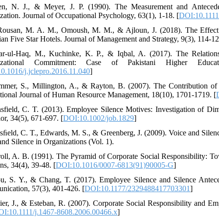
en, N. J., & Meyer, J. P. (1990). The Measurement and Anteced
zation. Journal of Occupational Psychology, 63(1), 1-18. [
DOI:10.1111
Rousan, M. A. M., Omoush, M. M., & Ajloun, J. (2018). The Effect 
ian Five Star Hotels. Journal of Management and Strategy, 9(3), 114-12
ar-ul-Haq, M., Kuchinke, K. P., & Iqbal, A. (2017). The Relations
izational Commitment: Case of Pakistani Higher Educat
0.1016/j.jclepro.2016.11.040
]
mmer, S., Millington, A., & Rayton, B. (2007). The Contribution of
ational Journal of Human Resource Management, 18(10), 1701-1719. [
nsfield, C. T. (2013). Employee Silence Motives: Investigation of D
or, 34(5), 671-697. [
DOI:10.1002/job.1829
]
nsﬁeld, C. T., Edwards, M. S., & Greenberg, J. (2009). Voice and Silen
and Silence in Organizations (Vol. 1).
roll, A. B. (1991). The Pyramid of Corporate Social Responsibility: 
ns, 34(4), 39-48. [
DOI:10.1016/0007-6813(91)90005-G
]
u, S. Y., & Chang, T. (2017). Employee Silence and Silence Antecede
ication, 57(3), 401-426. [
DOI:10.1177/2329488417703301
]
lier, J., & Esteban, R. (2007). Corporate Social Responsibility and
I:10.1111/j.1467-8608.2006.00466.x
]