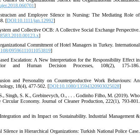
ujer.2018.060701
]
stracism and Employee Silence in Nursing: The Mediating Role of
8. [
DOI:10.1111/jan.12992
]
ystem and Collective OCB: A Collective Social Exchange Perspective.
-8583.2010.00123.x
]
 Organizational Commitment of Hotel Managers in Turkey. International
1108/09596111011053819
]
sed Escalation: A New Interpretation for the Responsibility Effect in
avior and Human Decision Processes, 108(2), 175-186.
lusion and Personality on Counterproductive Work Behaviours: An
hology, 18(4), 477-502. [
DOI:10.1080/13594320903025028
]
 S., Singh, S. K., Grebinevych, O., . . . Godinho Filho, M. (2019). Who
Circular Economy. Journal of Cleaner Production, 222(1), 793-801.
tegration and its Impact on Sustainability. Industrial Management &
 Silence in Hierarchical Organizations: Turkish National Police Case.