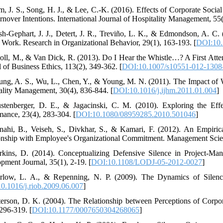
m, J. S., Song, H. J., & Lee, C.-K. (2016). Effects of Corporate Soci
rnover Intentions. International Journal of Hospitality Management, 55(
sh-Gephart, J. J., Detert, J. R., Treviño, L. K., & Edmondson, A. C
t Work. Research in Organizational Behavior, 29(1), 163-193. [
DOI:10.
oll, M., & Van Dick, R. (2013). Do I Hear the Whistle…? A First Att
l of Business Ethics, 113(2), 349-362. [
DOI:10.1007/s10551-012-1308
ung, A. S., Wu, L., Chen, Y., & Young, M. N. (2011). The Impact of W
ality Management, 30(4), 836-844. [
DOI:10.1016/j.ijhm.2011.01.004
]
stenberger, D. E., & Jagacinski, C. M. (2010). Exploring the Eff
mance, 23(4), 283-304. [
DOI:10.1080/08959285.2010.501046
]
nahi, B., Veiseh, S., Divkhar, S., & Kamari, F. (2012). An Empirica
onship with Employee's Organizational Commitment. Management Scienc
rkins, D. (2014). Conceptualizing Defensive Silence in Project-Ma
pment Journal, 35(1), 2-19. [
DOI:10.1108/LODJ-05-2012-0027
]
rlow, L. A., & Repenning, N. P. (2009). The Dynamics of Silencin
0.1016/j.riob.2009.06.007
]
terson, D. K. (2004). The Relationship between Perceptions of Corpo
 296-319. [
DOI:10.1177/0007650304268065
]