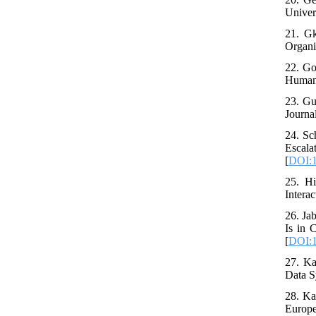
Univer
21. Gk
Organi
22. Go
Human 
23. Gu
Journa
24. Sc
Escal
[
DOI:1
25. Hi
Intera
26. Ja
Is in 
[
DOI:1
27. Ka
Data S
28. Ka
Europe