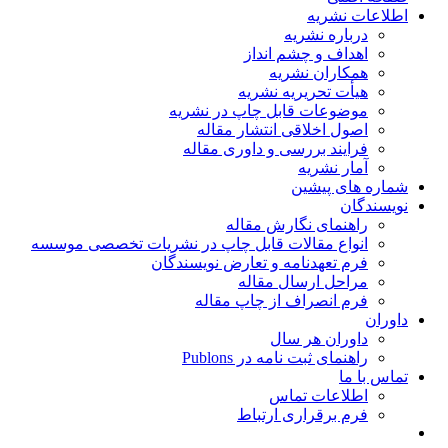
اطلاعات نشریه
درباره نشریه
اهداف و چشم انداز
همکاران نشریه
هیأت تحریریه نشریه
موضوعات قابل چاپ در نشریه
اصول اخلاقی انتشار مقاله
فرایند بررسی و داوری مقاله
آمار نشریه
شماره های پیشین
نویسندگان
راهنمای نگارش مقاله
انواع مقالات قابل چاپ در نشریات تخصصی موسسه
فرم تعهدنامه و تعارض نویسندگان
مراحل ارسال مقاله
فرم انصراف از چاپ مقاله
داوران
داوران هر سال
راهنمای ثبت نامه در Publons
تماس با ما
اطلاعات تماس
فرم برقراری ارتباط