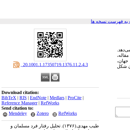
به فهرست نسخه ها
ی‌دهد.
مقاله،
 جهان،
‎ 20.1001.1.17350719.1376.11.2.4.3
ان شکل
Download citation:
BibTeX
|
RIS
|
EndNote
|
Medlars
|
ProCite
|
Reference Manager
|
RefWorks
Send citation to:
Mendeley
Zotero
RefWorks
طیب مهدی.
(۱۳۷۶).
تحلیل رفتار فرد مسلمان و