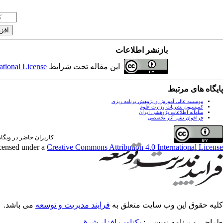
بازنشر اطلاعات
این مقاله تحت شرایط
ational License
پایگاه های مرتبط
موسسه عالی آموزش و پژوهش برنامه ریزی
کمیسیون نشریات وزارت علوم
سامانه اطلاعات پژوهشی ایران
فراخوان نشر آثار تخصصی
کاربران حاضر در وبگاه: 0 کارب
icensed under a
Creative Commons Attribution 4.0 International License
کلیه حقوق این وب سایت متعلق به
فرایند مدیریت و توسعه
می باشد.
طراحی و برنامه نویسی :
یکتاوب افزار شرق