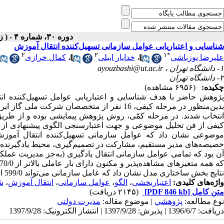
دوره ۳۰، شماره ۴ - ( زمستان ۱۳۹۶ )
شناسایی و اعتباریابی عوامل سازمانی تسهیل‌کننده انتقال آموزش
۲
۲
۱
*
علیرضا یوزباشی
،
خدایار ابیلی
،
کمال خرازی
۱- دانشگاه تهران ،
ayouzbashi@ut.ac.ir
۲- دانشگاه تهران
چکیده:
(۶۹۵۶ مشاهده)
پژوهش حاضر با هدف شناسایی و اعتباریابی عوامل تسهیل‌کننده ان
بدین‌منظور در مرحله کیفی، 16 نفر از متخصصان
موضوعی نشان داد که عوامل سازمانی تسهیل‌کننده انتقال آموزش
خصیصه‌های مدیر مستقیم، مشارکت در تصمیم‌گیری، محیط یادگیرنده،
آن بود که تمامی عوامل سازمانی انتقال یادگیری (به‌جز مدیریت عملکرد)
نتایج بخش ساختاری مدل نشان داد که عامل سازمانی می‌تواند 599‌/‌0 از انتقال یادگیری را تبیین کنند.
واژه‌های کلیدی:
اعتباربخشی
،
الگو
،
عوامل سازمانی
،
انتقال آموزش
،
ش
متن کامل
[PDF 846 kb]
(۲۱۴۵ دریافت)
نوع مطالعه:
پژوهشي
| موضوع مقاله:
مدیرت دولتی
دریافت: 1396/6/7 | پذیرش: 1397/9/28 | انتشار الکترونیک: 1397/9/28