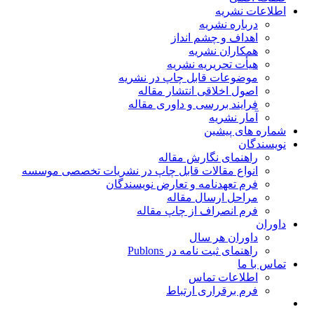
اطلاعات نشریه
درباره نشریه
اهداف و چشم انداز
همکاران نشریه
هیأت تحریریه نشریه
موضوعات قابل چاپ در نشریه
اصول اخلاقی انتشار مقاله
فرایند بررسی و داوری مقاله
آمار نشریه
شماره های پیشین
نویسندگان
راهنمای نگارش مقاله
انواع مقالات قابل چاپ در نشریات تخصصی موسسه
فرم تعهدنامه و تعارض نویسندگان
مراحل ارسال مقاله
فرم انصراف از چاپ مقاله
داوران
داوران هر سال
راهنمای ثبت نامه در Publons
تماس با ما
اطلاعات تماس
فرم برقراری ارتباط