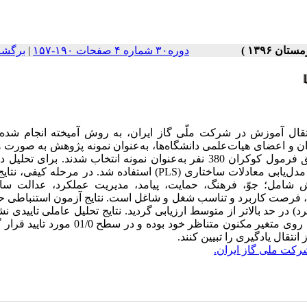
دوره۳۰ شماره ۴ صفحات ۱۹۰-۱۵۷
|
برگشت
تقال آموزش در شرکت ملّی گاز ایران، به روش آمیخته انجام شده
 شرکت ملی گاز ایران و اعضای هیات‌علمی دانشگاه‌ها، به‌عنوان نمونه پژوهش به صورت
انتخاب شدند. در مرحله کمّی، روش پژوهش پیمایشی بوده و از طریق فرمول کوکران 380 نفر به‌عنوان نمونه انتخاب شدند. برا
کیفی از فن تحلیل موضوعی و جهت اعتبارسنجی الگوی پیشنهادی از مدل‌یابی معادلات ساختاری (PLS) استفاده شد. در مرح
 شامل؛ جوّ، فرهنگ، حمایت، پیامد، مدیریت عملکرد، عدالت ساز
 فرصت کاربرد و تناسب شغل و شاغل است. نتایج آزمون استنباطی حا
 در حد بالاتر از متوسط ارزیابی گردید. نتایج تحلیل عاملی تاییدی نش
که همه متغیرهای مشاهده‌پذیر و مکنون دارای بار عاملی بالاتر از 70‌/‌0 روی متغیر مکنون متناظر خود بود
رکت ملی گاز ایران.