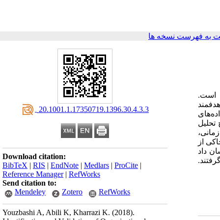
 به فهرست نسخه ها
 است.
 هدفمند
‎ 20.1001.1.17350719.1396.30.4.3.3
ی تحلیل داده‌های
له کیفی، نتایج تحلیل
مانی،
کی از
ان داد
Download citation:
ه و در سطح 01‌/‌0 مورد تایید قرار گرفتند.
BibTeX
|
RIS
|
EndNote
|
Medlars
|
ProCite
|
Reference Manager
|
RefWorks
Send citation to:
Mendeley
Zotero
RefWorks
Youzbashi A, Abili K, Kharrazi K.
(2018).