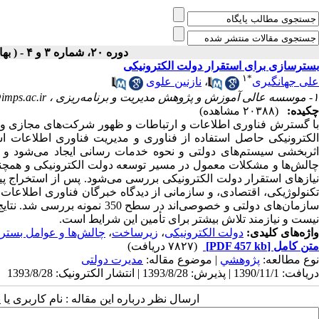
دوره ۲۰، شماره ۳ و ۴ - ( بهار و تابستان ۱۳۸۵ )
بسترسازی برای استقرار دولت الکترونیکی
۱
*
علی جهانگیری
،
نازنین علوی
۱- موسسه عالی آموزش و پژوهش مدیریت و برنامه‌ریزی ،
imps.ac.ir
چکیده:
(۲۰۳۸۸ مشاهده)
با گسترش فناوری اطلاعات و ارتباطات و ظهور شرکت‌های مجازی و ال
الکترونیکی حاصل استفاده از فناوری و مدیریت فناوری اطلاعات ا
اثربخشی سیستم‌های دولتی و نحوه خدمات رسانی ایجاد می‌شود و 
چالش‌ها و مشکلات معمول در مسیر توسعه دولت الکترونیکی و همچن
نیازهای استقرار دولت الکترونیکی بررسی می‌شود. پس از استخراج پیش 
تکنولوژیکی، اقتصادی، و سازمانی از دیدگاه خبرگان فناوری اطلاعات
سازمان‌های دولتی و خصوصی‌اند د
نیست و نیازمند تلاش بیشتر برای تأمین این شرایط است.
واژه‌های کلیدی:
دولت الکترونیکی
،
زیرساخت
،
چالش‌ها و عوامل بستر 
متن کامل
[PDF 457 kb]
(۷۸۲۷ دریافت)
نوع مطالعه:
پژوهشي
| موضوع مقاله:
مدیرت دولتی
دریافت: 1390/11/1 | پذیرش: 1393/8/28 | انتشار الکترونیک: 1393/8/28
ارسال نظر درباره این مقاله : نام کاربری ی