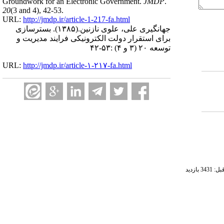
Groundwork for an Electronic Government.
JMDP
.
20
(3 and 4)
, 42-53.
URL:
http://jmdp.ir/article-1-217-fa.html
جهانگیری علی، علوی نازنین.
(۱۳۸۵).
بسترسازی
برای استقرار دولت الکترونیکی فرایند مدیریت و
توسعه ۲۰ (۳ و ۴) :۵۳-۴۲
URL:
http://jmdp.ir/article-۱-۲۱۷-fa.html