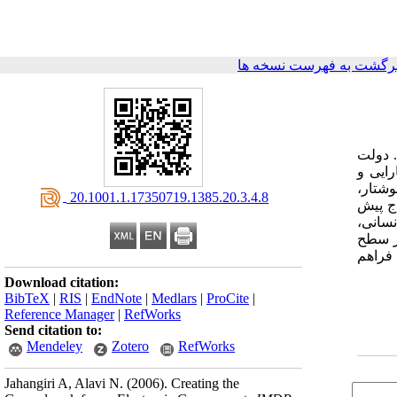
رگشت به فهرست نسخه ها
 دولت
ایی و
شتار،
‎ 20.1001.1.17350719.1385.20.3.4.8
ج پیش
نسانی،
در سطح
عه فراهم
Download citation:
BibTeX
|
RIS
|
EndNote
|
Medlars
|
ProCite
|
Reference Manager
|
RefWorks
Send citation to:
Mendeley
Zotero
RefWorks
Jahangiri A, Alavi N.
(2006).
Creating the