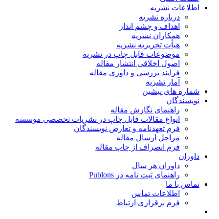
اطلاعات نشریه
درباره نشریه
اهداف و چشم انداز
همکاران نشریه
هیأت تحریریه نشریه
موضوعات قابل چاپ در نشریه
اصول اخلاقی انتشار مقاله
فرایند بررسی و داوری مقاله
آمار نشریه
شماره های پیشین
نویسندگان
راهنمای نگارش مقاله
انواع مقالات قابل چاپ در نشریات تخصصی موسسه
فرم تعهدنامه و تعارض نویسندگان
مراحل ارسال مقاله
فرم انصراف از چاپ مقاله
داوران
داوران هر سال
راهنمای ثبت نامه در Publons
تماس با ما
اطلاعات تماس
فرم برقراری ارتباط