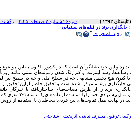
دوره۲۶ شماره ۲ صفحات ۲۵-۳
|
برگشت ب
 جایگذاری برند در فیلم‌های سینمایی
۳
،
وحید ناصحی فر
ندارد و این خود نشانگر آن است که در کشور تاکنون به این موضوع پ
انه‌ها، رشد اینترنت و کم رنگ شدن رسانه‌های سنتی مانند روزنام
 تا کنون هیچ تحقیق مشابهی چه در سطح ملّی و چه در سطح بین‌الم
ی جایگذاری برند متمرکز نشده است و تحقیق حاضر اولین تحقیق از ا
یگذاری برند را از طریق مصاحبه‌های ساختاریافته با خبرگان دانش
دست‌اندرکاران تهیه و تولید فیلم و آژانس‌های تبلیغاتی شناسایی نموده و مدل پیشنهادی خ
آزمون قرار دادند. در نهایت مدل تفاوت‌های بین فردی مخاطبان با استفاده از رو
رکیبی ترفیع
،
مصرف نیابتی
،
اثربخشی شناختی