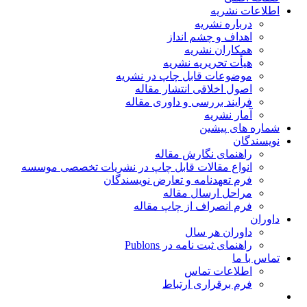
اطلاعات نشریه
درباره نشریه
اهداف و چشم انداز
همکاران نشریه
هیأت تحریریه نشریه
موضوعات قابل چاپ در نشریه
اصول اخلاقی انتشار مقاله
فرایند بررسی و داوری مقاله
آمار نشریه
شماره های پیشین
نویسندگان
راهنمای نگارش مقاله
انواع مقالات قابل چاپ در نشریات تخصصی موسسه
فرم تعهدنامه و تعارض نویسندگان
مراحل ارسال مقاله
فرم انصراف از چاپ مقاله
داوران
داوران هر سال
راهنمای ثبت نامه در Publons
تماس با ما
اطلاعات تماس
فرم برقراری ارتباط