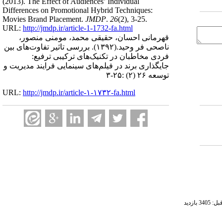
(2013).
The Effect of Audiences’ Individual
Differences on Promotional Hybrid Techniques:
Movies Brand Placement.
JMDP
.
26
(2)
, 3-25.
URL:
http://jmdp.ir/article-1-1732-fa.html
قهرمانی احسان، حقیقی محمد، مومنی منصور،
ناصحی فر وحید.
(۱۳۹۲).
بررسی تاثیر تفاوت‌های بین
فردی مخاطبان در تکنیک‌های ترکیبی ترفیع:
جایگذاری برند در فیلم‌های سینمایی فرایند مدیریت و
توسعه ۲۶ (۲) :۲۵-۳
URL:
http://jmdp.ir/article-۱-۱۷۳۲-fa.html