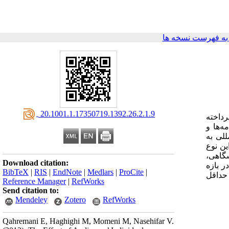
ه فهرست نسخه ها
‎ 20.1001.1.17350719.1392.26.2.1.9
رداخته
ه‌ها و
للی به
ین نوع
گاهی،
Download citation:
ود را با استفاده از داده‌های یک نمونه 536 نفری که در بازه
BibTeX
|
RIS
|
EndNote
|
Medlars
|
ProCite
|
ش حداقل
Reference Manager
|
RefWorks
Send citation to:
Mendeley
Zotero
RefWorks
Qahremani E, Haghighi M, Momeni M, Nasehifar V.