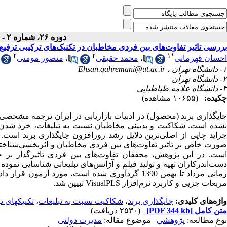
دوره ۲۶، شماره ۲ - ( تابستان ۱۳۹۲ )
بررسی تاثیر تفاوت‌های بین فردی مخاطبان در تکنیک‌های ترکیبی ترفیع:
۲
۲
۱
*
احسان قهرمانی
،
محمد حقیقی
،
منصور مومنی
۱- دانشگاه تهران ،
Ehsan.qahremani@ut.ac.ir
۲- دانشگاه تهران
۳- دانشگاه علامه طباطبایی
چکیده:
(۱۰۶۵۵ مشاهده)
جایگذاری برند (محصول) در ادبیات بازاریابی در ایران ترجمه مشخصی 
نشده است. شکاکیت و بدبینی مخاطبان نسبت به تبلیغات، خرد شدن رس
جراید چاپی از اصلی‌ترین دلایل رشد روزافزون جایگذاری برند است.
صورت خاص بر تاثیر تفاوت‌‌های بین فردی مخاطبان و اثربخشی‌شناخت
است. در این پژوهش، محققان تفاوت‌های بین فردی تاثیرگذار بر جا
زمانی مرداد تا بهمن 1390 گردآوری شده است، مورد 
مربعات جزیی و کاربرد نرم‌افزار VisualPLS تبیین شد.
واژه‌های کلیدی:
جایگذاری برند
،
شکاکیت نسبت به تبلیغات
،
تکنیکهای ت
متن کامل
[PDF 344 kb]
(۲۵۳۰ دریافت)
نوع مطالعه:
پژوهشي
| موضوع مقاله:
مدیرت دولتی