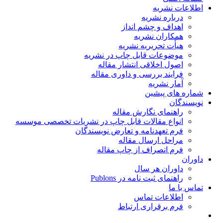
اطلاعات نشریه
درباره نشریه
اهداف و چشم انداز
همکاران نشریه
هیأت تحریریه نشریه
موضوعات قابل چاپ در نشریه
اصول اخلاقی انتشار مقاله
فرایند بررسی و داوری مقاله
آمار نشریه
شماره های پیشین
نویسندگان
راهنمای نگارش مقاله
انواع مقالات قابل چاپ در نشریات تخصصی موسسه
فرم تعهدنامه و تعارض نویسندگان
مراحل ارسال مقاله
فرم انصراف از چاپ مقاله
داوران
داوران هر سال
راهنمای ثبت نامه در Publons
تماس با ما
اطلاعات تماس
فرم برقراری ارتباط