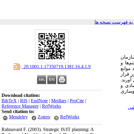
ه فهرست نسخه ها
 که سازمان
م‌ها و
‎ 20.1001.1.17350719.1381.16.4.1.9
 موانع
ر قرار
آورند.
صادی و
وسازی
Download citation:
BibTeX
|
RIS
|
EndNote
|
Medlars
|
ProCite
|
Reference Manager
|
RefWorks
شی
Send citation to:
Mendeley
Zotero
RefWorks
Rahnavard F.
(2003).
Strategic IS/IT planning: A