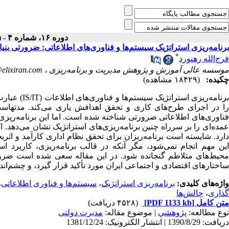
دوره ۱۶، شماره ۴ - ( زمستان ۱۳۸۱ )
برنامه‌ریزی استراتژیک سیستم‌ها و فناوری‌های اطلاعاتی: ضرورتی بنیا
*
فرج‌الله رهنورد
موسسه عالی آموزش و پژوهش مدیریت و برنامه‌ریزی ،
elixiran.com
چکیده:
(۱۸۴۲۹ مشاهده)
برنامه‌ریزی
را در اجرای طرح‌های کاری و تحقق اهدافش یاری می‌کند. مدتهاست ک
فناوری‌های اطلاعاتی ضرورتی شناخته شده است. اما این برنامه‌ریزی 
عمده‌ای را بر سرراه چنین برنامه‌ریزی‌های استراتژیک نشان می‌دهد. 
دارد. شایسته است برنامه‌ریزان برای تحقق نظام اداری کارآمد و اثرب
این مهم انجام نمی‌شود، مگر آنکه در قالب برنامه‌ریزی، کاربرد ا
محیط‌های متلاطم گنجانده شود. در این مقاله سعی شده است ضرورت
ساختارهای اقتصادی و اجتماعی ایران مورد تأکید قرار گیرد، و چشم‌اند
واژه‌های کلیدی:
برنامه‌ریزی استراتژیک
،
سیستم‌ها و فناوری اطلاعاتی
،
گذاری
،
چالش‌ها
متن کامل
[PDF 1133 kb]
(۴۵۲۸ دریافت)
نوع مطالعه:
پژوهشي
| موضوع مقاله:
مدیرت دولتی
دریافت: 1390/8/29 | انتشار الکترونیک: 1381/12/24