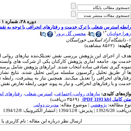
دوره ۲۸، شماره ۱ - ( بهار ۱۳۹۴ )
رابطه استرس شغلی با ترک خدمت و رفتارهای انحرافی با توجه به نقش 
۱
۱
*
زهرا جوادیان
،
محسن گل پرور
۱- دانشگاه آزاد اسلامی خوراسگان
چکیده:
(۸۵۶۲ مشاهده)
هدف از اجرای این پژوهش بررسی نقش تعدیلک‌ننده نیازهای روانی اج
نمونه گیری تصادفی ساده انتخاب شدند. ابزارهای پژوهش شامل پرسشنا
ها از طریق تحلیل رگرسیون سلسله مراتبی تحلیل شدند. نتایج نشان دا
رفتارهای انحرافی را تعدیل میک‌‌نند. همچنین نیاز به پیشرفت، رابط
خدمت و با رفتارهای انحرافی، و نیاز به پیوند جویی رابطه تعارض نقش با
واژه‌های کلیدی:
نیازهای روانی- اجتماعی
،
استرس شغلی
،
رفتارهای ان
متن کامل
[PDF 1193 kb]
(۳۵۶۹ دریافت)
نوع مطالعه:
پژوهشي
| موضوع مقاله:
مدیرت دولتی
دریافت: 1392/6/28 | پذیرش: 1394/12/8 | انتشار الکترونیک: 1394/12/8
ارسال نظر درباره این مقاله : نام کاربری ی