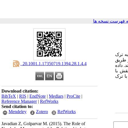
 فهرست نسخه ها
ه ترک
زارت نفت در شهر بندرعباس بودند، که از میان آنها، 187 نفر از طریق
‎ 20.1001.1.17350719.1394.28.1.4.4
. داده
نقش با
با ترک
Download citation:
BibTeX
|
RIS
|
EndNote
|
Medlars
|
ProCite
|
Reference Manager
|
RefWorks
Send citation to:
Mendeley
Zotero
RefWorks
Javadian Z, Golparvar M.
(2015).
The Role of