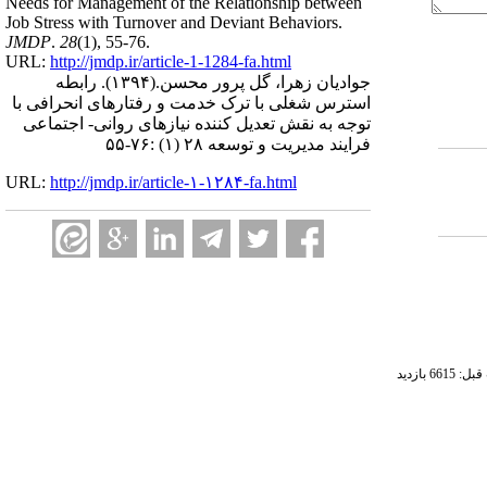
Needs for Management of the Relationship between
Job Stress with Turnover and Deviant Behaviors.
JMDP
.
28
(1)
, 55-76.
URL:
http://jmdp.ir/article-1-1284-fa.html
جوادیان زهرا، گل پرور محسن.
(۱۳۹۴).
رابطه
استرس شغلی با ترک خدمت و رفتارهای انحرافی با
توجه به نقش تعدیل کننده نیازهای روانی- اجتماعی
فرایند مدیریت و توسعه ۲۸ (۱) :۷۶-۵۵
URL:
http://jmdp.ir/article-۱-۱۲۸۴-fa.html