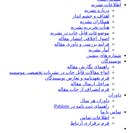
اطلاعات نشریه
درباره نشریه
اهداف و چشم انداز
همکاران نشریه
هیأت تحریریه نشریه
موضوعات قابل چاپ در نشریه
اصول اخلاقی انتشار مقاله
فرایند بررسی و داوری مقاله
آمار نشریه
شماره های پیشین
نویسندگان
راهنمای نگارش مقاله
انواع مقالات قابل چاپ در نشریات تخصصی موسسه
فرم تعهدنامه و تعارض نویسندگان
مراحل ارسال مقاله
فرم انصراف از چاپ مقاله
داوران
داوران هر سال
راهنمای ثبت نامه در Publons
تماس با ما
اطلاعات تماس
فرم برقراری ارتباط