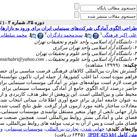
دوره ۲۵، شماره ۲ - ( تابستان ۱۳۹۱ )
طراحی الگوی آمادگی شرکت‌های سینمایی ایران برای ورود به بازارها
۲
۱
علی اکبر فرهنگی
،
سیدمحمد دادگران
،
محمد سلطانی
۱- دانشگاه آزاد اسلامی، واحد علوم و تحقیقات تهران
۲- دانشگاه آزاد اسلامی واحد تهران مرکزی
۳- دانشگاه آزاد اسلامی واحد علوم و تحقیقات تهران
۴- دانشگاه آزاد اسلامی واحد علوم و تحقیقات ،
ensiehabri@yahoo.com
چکیده:
(۱۳۹۹۹ مشاهده)
گسترش تجارت بین‌المللی کالاهای فرهنگی فرصت مناسبی برای حضور 
فراهم نموده است. اما اغلب کشورها، از جمله ایران، تاکنون نتوانسته‌
فرصت لازم است مولفه‌های موثر بر آمادگی موسسات سینمایی برای ف
حاضر درصدد ارائه الگوی جامع از آمادگی موسسات سینمایی برا
محیط ملی و بین‌المللی است. این پژوهش از نظر هدف، کاربردی و از
به عنوان جامعه آماری برای جمع آوری اطلاعات میدانی انتخاب شده 
معادلات ساختار یافته مورد آزمون قرار گرفت. طبق نتایج کسب شد
بازار جهانی تابعی از چهار متغیر مستقل توانمندی موسسات سینمایی، 
فضای ملی و آمادگی بستر روابط بین‌المللی است. همچنین صنعت سینم
فضای ملی است و پس از آن به ترتیب مولفه های روابط بین‌المللی، س
واژه‌های کلیدی:
جهانی شدن
،
تجارت بین‌المللی
،
موسسات سینمایی
،
ور
متن کامل
[PDF 425 kb]
(۶۴۴۵ دریافت)