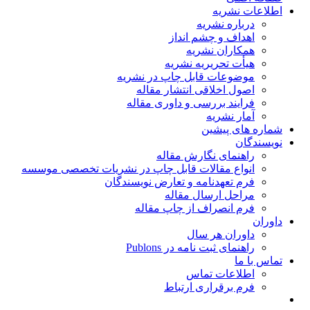
اطلاعات نشریه
درباره نشریه
اهداف و چشم انداز
همکاران نشریه
هیأت تحریریه نشریه
موضوعات قابل چاپ در نشریه
اصول اخلاقی انتشار مقاله
فرایند بررسی و داوری مقاله
آمار نشریه
شماره های پیشین
نویسندگان
راهنمای نگارش مقاله
انواع مقالات قابل چاپ در نشریات تخصصی موسسه
فرم تعهدنامه و تعارض نویسندگان
مراحل ارسال مقاله
فرم انصراف از چاپ مقاله
داوران
داوران هر سال
راهنمای ثبت نامه در Publons
تماس با ما
اطلاعات تماس
فرم برقراری ارتباط