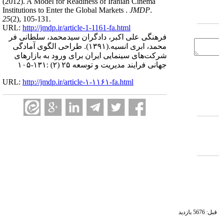
(2012).
A Model for Readiness of Iranian Cinema
Institutions to Enter the Global Markets .
JMDP
.
25
(2)
, 105-131.
URL:
http://jmdp.ir/article-1-1161-fa.html
فرهنگی علی اکبر، دادگران سیدمحمد، سلطانی فر
محمد، ابری انسیه.
(۱۳۹۱).
طراحی الگوی آمادگی
شرکت‌های سینمایی ایران برای ورود به بازارهای
جهانی فرایند مدیریت و توسعه ۲۵ (۲) :۱۳۱-۱۰۵
URL:
http://jmdp.ir/article-۱-۱۱۶۱-fa.html