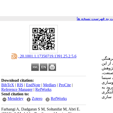
 به فهرست نسخه ها
‎ 20.1001.1.17350719.1391.25.2.5.6
رهنگی
از این
پژوهش
صنعت،
 سینما
Download citation:
و‌سازی
BibTeX
|
RIS
|
EndNote
|
Medlars
|
ProCite
|
ود به
Reference Manager
|
RefWorks
ایتگری
Send citation to:
ه سازی
Mendeley
Zotero
RefWorks
Farhangi A, Dadgaran S M, Soltanifar M, Abri E.