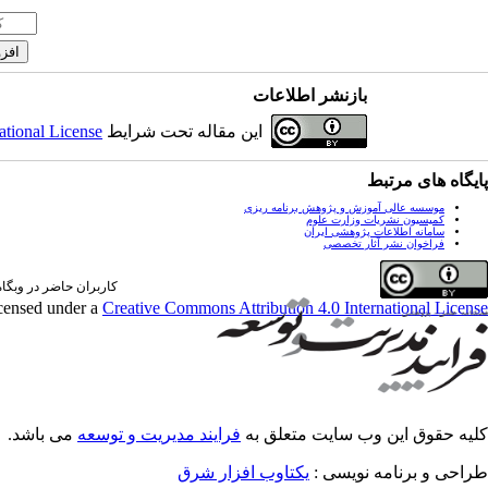
بازنشر اطلاعات
این مقاله تحت شرایط
ational License
پایگاه های مرتبط
موسسه عالی آموزش و پژوهش برنامه ریزی
کمیسیون نشریات وزارت علوم
سامانه اطلاعات پژوهشی ایران
فراخوان نشر آثار تخصصی
کاربران حاضر در وبگاه: 0 کارب
icensed under a
Creative Commons Attribution 4.0 International License
کلیه حقوق این وب سایت متعلق به
فرایند مدیریت و توسعه
می باشد.
طراحی و برنامه نویسی :
یکتاوب افزار شرق