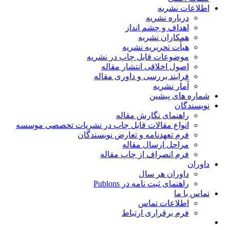
اطلاعات نشریه
درباره نشریه
اهداف و چشم انداز
همکاران نشریه
هیأت تحریریه نشریه
موضوعات قابل چاپ در نشریه
اصول اخلاقی انتشار مقاله
فرایند بررسی و داوری مقاله
آمار نشریه
شماره های پیشین
نویسندگان
راهنمای نگارش مقاله
انواع مقالات قابل چاپ در نشریات تخصصی موسسه
فرم تعهدنامه و تعارض نویسندگان
مراحل ارسال مقاله
فرم انصراف از چاپ مقاله
داوران
داوران هر سال
راهنمای ثبت نامه در Publons
تماس با ما
اطلاعات تماس
فرم برقراری ارتباط