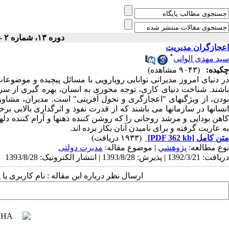
دوره ۱۳، شماره ۲ - ( تابستان ۱۳۷۸ )
اعجازگران مدیریت
*
سید مهدی الوانی
چکیده:
(۹۰۴۳ مشاهده)
در دنیای امروز مدیرانی توانایی رویارویی با مسائل پیچیده و موضوعات
باشند. شناخت دنیای کاری، توجه محوری به انسان، بهره گیری از سر
بودن، از ویژگیهای "اعجازگری و تحول آفرینی" است. مدیران، مشاورا
کاهن بودایی و مرشد روحانی را که روشن کننده ذهنها و آرام کننده دل
به عاریت گرفته و برای نامیدن آنان بکار برده اند.
متن کامل
[PDF 362 kb]
(۱۹۳۳ دریافت)
نوع مطالعه:
پژوهشي
| موضوع مقاله:
مدیرت دولتی
دریافت: 1392/3/21 | پذیرش: 1393/8/28 | انتشار الکترونیک: 1393/8/28
ارسال نظر درباره این مقاله : نام کاربری ی