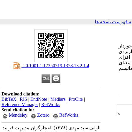
ه فهرست نسخه ها
خوردار
ربردی
 افزای
 نفوذ و اثرگذاری بالایی برخوردارند و به همین دلیل است که نظریه پردازان معاصر واژه Guru به معنای
‎ 20.1001.1.17350719.1378.13.2.1.4
دائیسم
Download citation:
BibTeX
|
RIS
|
EndNote
|
Medlars
|
ProCite
|
Reference Manager
|
RefWorks
Send citation to:
Mendeley
Zotero
RefWorks
الوانی سید مهدی.
(۱۳۷۸).
اعجازگران مدیریت فرایند