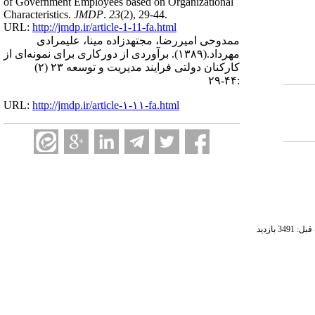
of Government Employees based on Organizational
Characteristics.
JMDP
.
23
(2)
, 29-44.
URL:
http://jmdp.ir/article-1-11-fa.html
ممدوحی امیررضا، مجتهدزاده مینا، علیمرادی
مهرداد.
(۱۳۸۹).
برآوردی از دورکاری برای نمونه‌ای از
کارکنان دولتی فرایند مدیریت و توسعه ۲۳ (۲)
:۴۴-۲۹
URL:
http://jmdp.ir/article-۱-۱۱-fa.html