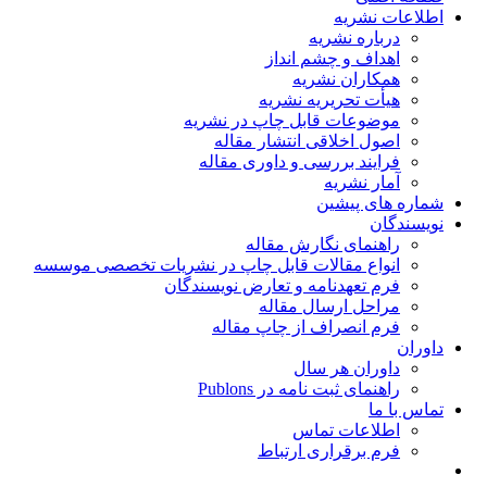
اطلاعات نشریه
درباره نشریه
اهداف و چشم انداز
همکاران نشریه
هیأت تحریریه نشریه
موضوعات قابل چاپ در نشریه
اصول اخلاقی انتشار مقاله
فرایند بررسی و داوری مقاله
آمار نشریه
شماره های پیشین
نویسندگان
راهنمای نگارش مقاله
انواع مقالات قابل چاپ در نشریات تخصصی موسسه
فرم تعهدنامه و تعارض نویسندگان
مراحل ارسال مقاله
فرم انصراف از چاپ مقاله
داوران
داوران هر سال
راهنمای ثبت نامه در Publons
تماس با ما
اطلاعات تماس
فرم برقراری ارتباط