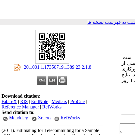
شت به فهرست نسخه ها
 است.
لی از
‎ 20.1001.1.17350719.1389.23.2.1.8
رکاری
نتایج
مطالعه، بیانگر مناسب بودن 66/1 روز دورکاری در هفته، برای کل افراد نمونه در بخش دولتی است. همچنین نتایج نشان می‌دهند که حداقل 1 روز
Download citation:
BibTeX
|
RIS
|
EndNote
|
Medlars
|
ProCite
|
Reference Manager
|
RefWorks
Send citation to:
Mendeley
Zotero
RefWorks
(2011).
Estimating for Telecommuting for a Sample