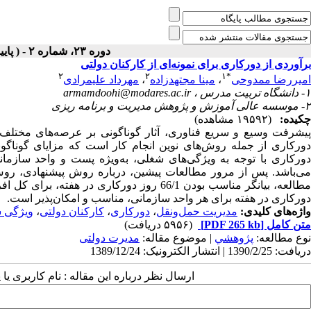
دوره ۲۳، شماره ۲ - ( پاييز و زمستان ۱۳۸۹ )
برآوردی از دورکاری برای نمونه‌ای از کارکنان دولتی
۲
۲
۱
*
امیررضا ممدوحی
،
مینا مجتهدزاده
،
مهرداد علیمرادی
۱- دانشگاه تربیت مدرس ،
armamdoohi@modares.ac.ir
۲- موسسه عالی آموزش و پژوهش مدیریت و برنامه ریزی
چکیده:
(۱۹۵۹۲ مشاهده)
پیشرفت وسیع و سریع فناوری، آثار گوناگونی بر عرصه‌های مختلف
دورکاری از جمله روش‌های نوین انجام کار است که مزایای گوناگ
دورکاری با توجه به ویژگی‌های شغلی، به‌ویژه پست و واحد سازمانی
می‌باشد. پس از مرور مطالعات پیشین، درباره روش پیشنهادی، روش 
دورکاری در هفته برای هر واحد سازمانی، مناسب و امکان‌پذیر است.
واژه‌های کلیدی:
مدیریت حمل‌ونقل
،
دورکاری
،
کارکنان دولتی
،
ویژگی س
متن کامل
[PDF 265 kb]
(۵۹۵۶ دریافت)
نوع مطالعه:
پژوهشي
| موضوع مقاله:
مدیرت دولتی
دریافت: 1390/2/25 | انتشار الکترونیک: 1389/12/24
ارسال نظر درباره این مقاله : نام کاربری ی