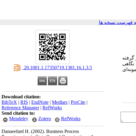
 فهرست نسخه ها
رار گرفته
 ضمن نگاهی
‎ 20.1001.1.17350719.1381.16.1.3.5
ر می‌شماریم و نمونه‌ای
Download citation:
BibTeX
|
RIS
|
EndNote
|
Medlars
|
ProCite
|
Reference Manager
|
RefWorks
Send citation to:
Mendeley
Zotero
RefWorks
Danaeefard H.
(2002).
Business Process