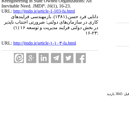
Reengineering in State Owned Organizations: An
Inevitable Need.
JMDP
.
16
(1)
, 16-23.
URL:
http://jmdp.ir/article-1-103-fa.html
دانایی فرد حسن.
(۱۳۸۱).
بازمهندسی فرایندهای
کاری در سازمان‌های دولتی: ضرورتی اجتناب ناپذیر
در بخش دولتی فرایند مدیریت و توسعه ۱۶ (۱)
:۲۳-۱۶
URL:
http://jmdp.ir/article-۱-۱۰۳-fa.html