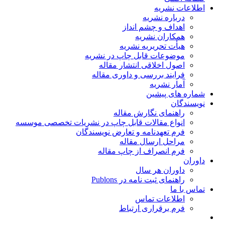
اطلاعات نشریه
درباره نشریه
اهداف و چشم انداز
همکاران نشریه
هیأت تحریریه نشریه
موضوعات قابل چاپ در نشریه
اصول اخلاقی انتشار مقاله
فرایند بررسی و داوری مقاله
آمار نشریه
شماره های پیشین
نویسندگان
راهنمای نگارش مقاله
انواع مقالات قابل چاپ در نشریات تخصصی موسسه
فرم تعهدنامه و تعارض نویسندگان
مراحل ارسال مقاله
فرم انصراف از چاپ مقاله
داوران
داوران هر سال
راهنمای ثبت نامه در Publons
تماس با ما
اطلاعات تماس
فرم برقراری ارتباط