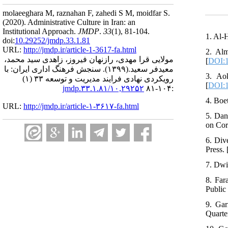
molaeeghara M, raznahan F, zahedi S M, moidfar S.
(2020).
Administrative Culture in Iran: an
Institutional Approach.
JMDP
.
33
(1)
, 81-104.
1. Al-
doi:
10.29252/jmdp.33.1.81
URL:
http://jmdp.ir/article-1-3617-fa.html
2. Alm
مولایی قرا مهدی، رازنهان فیروز، زاهدی سید محمد،
[
DOI:1
سنجش فرهنگ اداری ایران: با
(۱۳۹۹).
معیدفر سعید.
3. Ao
رویکردی نهادی فرایند مدیریت و توسعه ۳۳ (۱)
[
DOI:1
۱۰,۲۹۲۵۲/jmdp.۳۳.۱.۸۱
:۱۰۴-۸۱
4. Boet
URL:
http://jmdp.ir/article-۱-۳۶۱۷-fa.html
5. Dan
on Cor
6. Div
Press. 
7. Dwi
8. Far
Public
9. Gar
Quarter