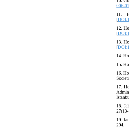
10. Go
006-0
11. H
[
DOI:1
12. He
[
DOI:
13. He
[
DOI:1
14. Ho
15. Ho
16. Ho
Societi
17. Ho
Admini
Istanbu
18. Ja
27(13-
19. Ja
294.