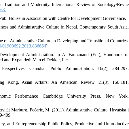
een Tradition and Modernity. International Review of Sociology/Revue
363
]
 Pub. House in Association with Centre for Development Governance.
veness and Administrative Culture in Nepal. Contemporary South Asia,
ssue on Administrative Culture in Developing and Transitional Countries.
0/01900692.2013.836664
]
nd Development Administration. In A. Farazmand (Ed.), Handbook of
ed and Expanded: Marcel Dekker, Inc.
erspectives. Canadian Public Administration, 16(2), 284-297.
ong Kong. Asian Affairs: An American Review, 21(3), 166-181.
conomic Performance Cambridge University Press. New York.
rsität Marburg. Pečarić, M. (2011). Administrative Culture. Hrvatska i
79-409.
licy, and Entrepreneurship Public Policy, Productive and Unproductive