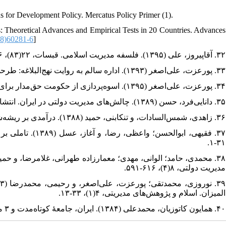
ons for Development Policy. Mercatus Policy Primer (1).
es: Theoretical Advances and Empirical Tests in 20 Countries. Advances
8)60281-6
]
۳۲. آقاپیروز، علی (۱۳۹۵). فلسفه مدیریت اسلامی. قبسات، ۲۲(۸۳)، ۱۶۶-۱۴۳.
۳۳. پورعزت، علی‌اصغر (۱۳۹۳). اداره سالم به روایت نهج‌البلاغه: طرحی برای مبارزه با فساد اداری. انتشارات بنیاد نهج‌البلاغه.
۳۴. پورعزت، علی‌اصغر (۱۳۹۵). اسوه‌پردازی از حکومت حق‌مدار برای آیندگان. پژوهش‌های نهج‌البلاغه، ۱۵(۱)، ۱۸-۹.
۳۵. دانایی‌فرد، حسن (۱۳۸۹). چالش‌های مدیریت دولتی در ایران. انتشارات سمت.
۳۶. زاهدی، شمس‌السادات، و تنکابنی، حمید (۱۳۸۸). درآمدی بر ریشه‌شناسی نهاد دیوان‌سالاری ایران در دوره اول قاجار. فرهنگ، ۲۲(۳)، ۱۴۶-۱۰۹.
۳۱-۱.
مدیریت دولتی، ۸(۴)، ۶۱۶-۵۹۱.
المیزان. اسلام و پژوهش‌های مدیریتی، ۴(۱)، ۳۳-۱۳.
۴۰. همایون کاتوزیان، محمدعلی (۱۳۸۴). ایران، جامعۀ کوتاه‌مدت و ۳ مقاله دیگر. ترجمه عبدالله کوثری. انتشارات نی.