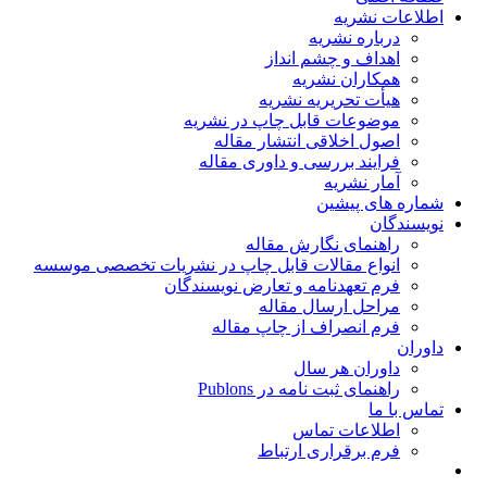
اطلاعات نشریه
درباره نشریه
اهداف و چشم انداز
همکاران نشریه
هیأت تحریریه نشریه
موضوعات قابل چاپ در نشریه
اصول اخلاقی انتشار مقاله
فرایند بررسی و داوری مقاله
آمار نشریه
شماره های پیشین
نویسندگان
راهنمای نگارش مقاله
انواع مقالات قابل چاپ در نشریات تخصصی موسسه
فرم تعهدنامه و تعارض نویسندگان
مراحل ارسال مقاله
فرم انصراف از چاپ مقاله
داوران
داوران هر سال
راهنمای ثبت نامه در Publons
تماس با ما
اطلاعات تماس
فرم برقراری ارتباط