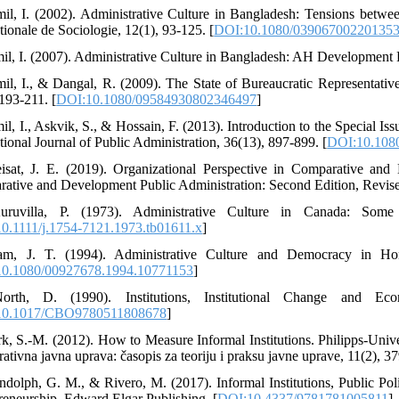
mil, I. (2002). Administrative Culture in Bangladesh: Tensions betw
tionale de Sociologie, 12(1), 93-125. [
DOI:10.1080/03906700220135
mil, I. (2007). Administrative Culture in Bangladesh: AH Development
mil, I., & Dangal, R. (2009). The State of Bureaucratic Representati
 193-211. [
DOI:10.1080/09584930802346497
]
mil, I., Askvik, S., & Hossain, F. (2013). Introduction to the Special I
tional Journal of Public Administration, 36(13), 897-899. [
DOI:10.108
eisat, J. E. (2019). Organizational Perspective in Comparative a
ative and Development Public Administration: Second Edition, Revis
uruvilla, P. (1973). Administrative Culture in Canada: Some P
0.1111/j.1754-7121.1973.tb01611.x
]
am, J. T. (1994). Administrative Culture and Democracy in H
0.1080/00927678.1994.10771153
]
orth, D. (1990). Institutions, Institutional Change and E
10.1017/CBO9780511808678
]
rk, S.-M. (2012). How to Measure Informal Institutions. Philipps-Unive
ativna javna uprava: časopis za teoriju i praksu javne uprave, 11(2), 3
ndolph, G. M., & Rivero, M. (2017). Informal Institutions, Public Po
reneurship. Edward Elgar Publishing. [
DOI:10.4337/9781781005811
]