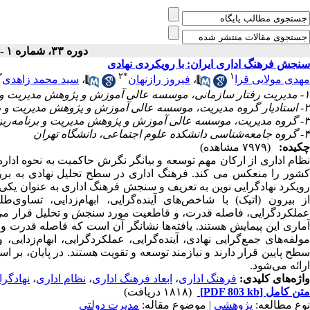
دوره ۳۳، شماره ۱ - ( بهار ۱۳۹۹ )
سنجش فرهنگ اداری ایران: با رویکردی نهادی
۳
۲
*
۱
سید محمد زاهدی
،
فیروز رازنهان
،
مهدی مولایی قرا
۱- مدیریت رفتار سازمانی، موسسه عالی آموزش و پژوهش مدیریت و برنامه‌ریزی
۲- استادیار گروه مدیریت، موسسه عالی آموزش و پژوهش مدیریت و برنامه‌ریزی ،
۳- گروه مدیریت، موسسه عالی آموزش و پژوهش مدیریت و برنامه‌ریزی
۴- گروه جامعه‌شناسی دانشکده علوم اجتماعی، دانشگاه تهران
چکیده:
(۷۹۷۹ مشاهده)
نظام اداری از ارکان مهم توسعه و بیانگر نگرش حاکمیت به نحوه ادار
کشور را منعکس می‏ کند. فرهنگ اداری در سطح تحلیل نهادی به برر
رویکرد نهادگرایی نوین به تعریف و سنجش فرهنگ اداری به عنوان یکی ا
از بیرون (اتیک) با شاخص‏‌های ‌آینده‌‌گرایی، ابهام‌‌زدایی، تساو،
آماری این پیمایش هستند. یافته‌ها نشانگر آن است که فاصله قدرت و 
مولفه‌های جمع‌گرایی ‌نهادی، آینده‌گرایی، عملکردگرایی، ابهام‌زدایی
سطح پایین قرار دارند و نیازمند توسعه و تقویت هستند. در پایان، بر 
ارائه می‌‏شود.
نهادگرا
،
نظام اداری
،
ابعاد فرهنگ اداری
،
فرهنگ اداری
واژه‌های کلیدی:
(۱۸۱۸ دریافت)
[PDF 803 kb]
متن کامل
نوع مطالعه:
پژوهشي
| موضوع مقاله:
مدیرت دولتی