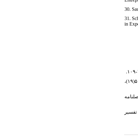
30. Sa
31. Sc
in Exp
۳۷. فقیهی، ابوالحسن؛ واعظی، رضا، و آغاز، عسل (۱۳۸۹). تاملی بر تعامل فرهنگ و بوروکراسی در ایران. فصلنامه علوم مدیریت ایران، ۵(۱۹)،
۳۸. ان. فصلنامه
۳۹. ر تفسیر