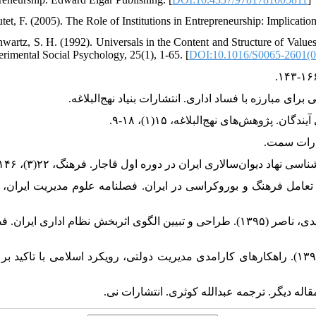
utet, F. (2005). The Role of Institutions in Entrepreneurship: Implicati
hwartz, S. H. (1992). Universals in the Content and Structure of Valu
erimental Social Psychology, 25(1), 1-65. [
DOI:10.1016/S0065-2601(0
محمدی، حامد؛ الوانی، مهدی؛ معمارزاده طهرانی، غلامرضا، و حمیدی، ناصر (۱۳۹۵). طراحی و تبیین الگوی اثربخش نظام اداری ایر
نوروزی، محمدتقی؛ پورعزت، علی‌اصغر، و رحیمی، محمدرضا (۱۳۹۳). راهکارهای کارامدی مدیریت دولتی، رویکرد اسلامی با تاکید ب