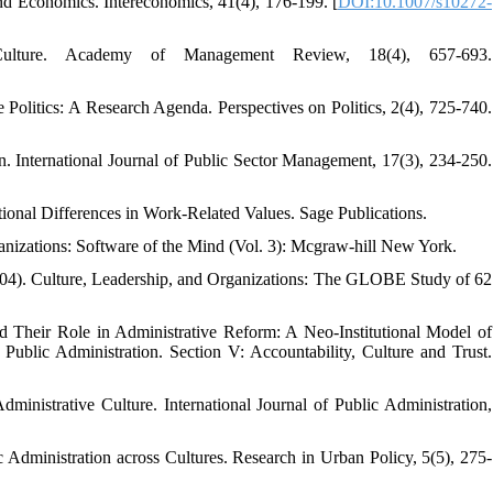
nd Economics. Intereconomics, 41(4), 176-199. [
DOI:10.1007/s10272-
ulture. Academy of Management Review, 18(4), 657-693.
 Politics: A Research Agenda. Perspectives on Politics, 2(4), 725-740.
. International Journal of Public Sector Management, 17(3), 234-250.
tional Differences in Work-Related Values. Sage Publications.
anizations: Software of the Mind (Vol. 3): Mcgraw-hill New York.
(2004). Culture, Leadership, and Organizations: The GLOBE Study of 62
d Their Role in Administrative Reform: A Neo-Institutional Model of
f Public Administration. Section V: Accountability, Culture and Trust.
ministrative Culture. International Journal of Public Administration,
c Administration across Cultures. Research in Urban Policy, 5(5), 275-