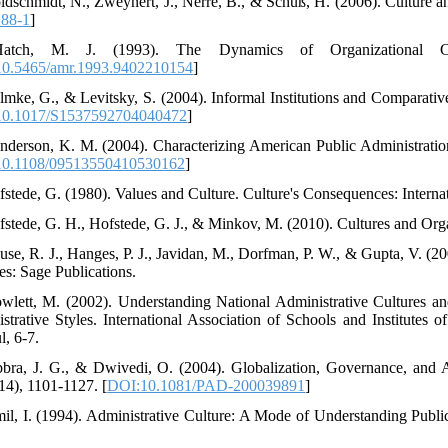
ldschmidt, N., Zweynert, J., Nerré, B., & Schuß, H. (2006). Culture a
188-1
]
atch, M. J. (1993). The Dynamics of Organizational C
0.5465/amr.1993.9402210154
]
lmke, G., & Levitsky, S. (2004). Informal Institutions and Comparative
10.1017/S1537592704040472
]
nderson, K. M. (2004). Characterizing American Public Administration
0.1108/09513550410530162
]
fstede, G. (1980). Values and Culture. Culture's Consequences: Interna
fstede, G. H., Hofstede, G. J., & Minkov, M. (2010). Cultures and Org
use, R. J., Hanges, P. J., Javidan, M., Dorfman, P. W., & Gupta, V. 
es: Sage Publications.
wlett, M. (2002). Understanding National Administrative Cultures an
strative Styles. International Association of Schools and Institutes o
l, 6-7.
bbra, J. G., & Dwivedi, O. (2004). Globalization, Governance, and Ad
14), 1101-1127. [
DOI:10.1081/PAD-200039891
]
mil, I. (1994). Administrative Culture: A Mode of Understanding Publi