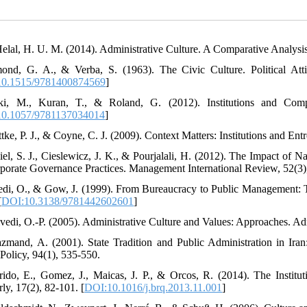
Helal, H. U. M. (2014). Administrative Culture. A Comparative Analy
ond, G. A., & Verba, S. (1963). The Civic Culture. Political Att
0.1515/9781400874569
]
ki, M., Kuran, T., & Roland, G. (2012). Institutions and Comp
0.1057/9781137034014
]
tke, P. J., & Coyne, C. J. (2009). Context Matters: Institutions and En
iel, S. J., Cieslewicz, J. K., & Pourjalali, H. (2012). The Impact of
porate Governance Practices. Management International Review, 52(3)
edi, O., & Gow, J. (1999). From Bureaucracy to Public Management:
[
DOI:10.3138/9781442602601
]
vedi, O.-P. (2005). Administrative Culture and Values: Approaches. Admi
azmand, A. (2001). State Tradition and Public Administration in Ira
 Policy, 94(1), 535-550.
rido, E., Gomez, J., Maicas, J. P., & Orcos, R. (2014). The Instit
ly, 17(2), 82-101. [
DOI:10.1016/j.brq.2013.11.001
]