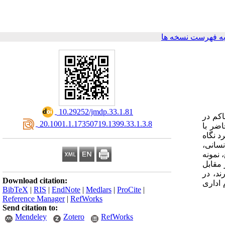
ه فهرست نسخه ها
‎ 10.29252/jmdp.33.1.81
اکم در
‎ 20.1001.1.17350719.1399.33.1.3.8
ضر با
د نگاه
انسانی
ن مطلع، نمونه
 مقابل
ند، در
Download citation:
 اداری
BibTeX
|
RIS
|
EndNote
|
Medlars
|
ProCite
|
Reference Manager
|
RefWorks
Send citation to:
Mendeley
Zotero
RefWorks