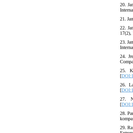
20. Ja
Interna
21. Ja
22. Ja
17(2),
23. Ja
Interna
24. Jr
Compar
25. K
[
DOI:1
26. L
[
DOI:1
27. N
[
DOI:
28. Pa
kompar
29. Ra
Entrep