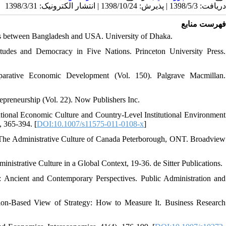
دریافت: 1398/5/3 | پذیرش: 1398/10/24 | انتشار الکترونیک: 1398/3/31
فهرست منابع
sis between Bangladesh and USA. University of Dhaka.
itudes and Democracy in Five Nations. Princeton University Press.
arative Economic Development (Vol. 150). Palgrave Macmillan.
trepreneurship (Vol. 22). Now Publishers Inc.
 National Economic Culture and Country-Level Institutional Environment
, 365-394. [
DOI:10.1007/s11575-011-0108-x
]
 The Administrative Culture of Canada Peterborough, ONT. Broadview
nistrative Culture in a Global Context, 19-36. de Sitter Publications.
n: Ancient and Contemporary Perspectives. Public Administration and
ution-Based View of Strategy: How to Measure It. Business Research