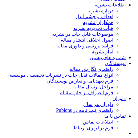
اطلاعات نشریه
درباره نشریه
اهداف و چشم انداز
همکاران نشریه
هیأت تحریریه نشریه
موضوعات قابل چاپ در نشریه
اصول اخلاقی انتشار مقاله
فرایند بررسی و داوری مقاله
آمار نشریه
شماره های پیشین
نویسندگان
راهنمای نگارش مقاله
انواع مقالات قابل چاپ در نشریات تخصصی موسسه
فرم تعهدنامه و تعارض نویسندگان
مراحل ارسال مقاله
فرم انصراف از چاپ مقاله
داوران
داوران هر سال
راهنمای ثبت نامه در Publons
تماس با ما
اطلاعات تماس
فرم برقراری ارتباط