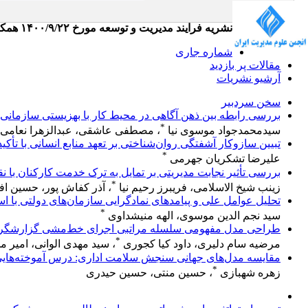
نشریه فرایند مدیریت و توسعه مورخ ۱۴۰۰/۹/۲۲ همکاری خود را با انجمن علوم مدیریت ایران جهت تعاملات دوسویه و استفاده از ظرفیت‌های انجمن آغاز کرده است
شماره جاری
مقالات پر بازدید
آرشیو نشریات
سخن سردبیر
بررسی رابطه بین ذهن آگاهی در محیط کار با بهزیستی سازمانی 
*
سیدمحمدجواد موسوی نیا
، مصطفی عاشقی، عبدالزهرا نعامی
تبیین سازوکار آشفتگی روان‌شناختی بر تعهد منابع انسانی با تأک
*
علیرضا تشکریان جهرمی
بررسی تأثیر نجابت مدیریتی بر تمایل به ترک خدمت کارکنان با
*
زینب شیخ الاسلامی، فریبرز رحیم نیا
، آذر کفاش پور، حسین ا
تحلیل عوامل علی و پیامدهای نمادگرایی سازمان‌های دولتی با استف
*
سید نجم الدین موسوی، الهه منیشداوی
طراحی مدل مفهومی سلسله مراتبی اجرای خط‌‌مشی گزارشگری
*
مرضیه سام دلیری، داود کیا کجوری
، سید مهدی الوانی، امیر م
مقایسه مدل‌های جهانی سنجش سلامت اداری: درس آموخته‌هایی 
*
زهره شهبازی
، حسین منتی، حسین حیدری