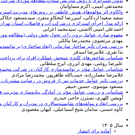
تدوین استراتژی با روش ماتریس سوات:مطالعه موردی شرکت فر
محمدتقی امینی، اکرم سماواتیان
واکاوی اثر مؤلفه‌های هوش عاطفی بر روش‌های مدیریت است
سعید سعیدا اردکانی، امیررضا کنجکاو منفرد، سیدمسعود حکاک
ارائه مدل اجرای استراتژی درشرکت آب و فاضلاب استان تهران
احمدعلی امینی آلاشتی، سیدمحمد اعرابی
مفهوم سازی عوامل برون زا در تحول بخش دولتی (مطالعه مورد
مهدی مرتضوی، محمدرضا مالکی
بررسی میزان تأثیر ساختار سازمانی (ابعاد ساختاری) بر توانمن
ندا نفری، غلامرضا امیدفر
شناسایی شاخص‌های کلیدی سنجش عملکرد افراد برای پرداخت 
علیرضا روغنی، مهدی ابزری، ایرج سلطانی
شناسایی عوامل مؤثر بر توانمندسازی کارکنان در شرکت مجتمع
غلامرضا معمارزاده، حبیب‌الله طاهرپور، محمدرضا مرادی
بررسی تاثیر عوامل خدمات پس از فروش در رضایت مشتریان، با 
مسعود موسوی، حسین خنیفر
شناسایی و بررسی عوامل مؤثر در آمادگی پیاده‌سازی مدیریت ف
آویشن کلهری، نسترن حاجی حیدری
بررسی ابعاد و مولفه‌های شایسته‌سالاری در مدیران و کارکنا
کاوه حسنی، سامان شیخ اسماعیلی، کیهان مقصودی
سال ۱۴۰۵
آماده برای انتشار