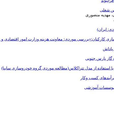
اپیوند
رس شغلی
ی، مهدیه منصوری
ی: ایران)
دسازی کارکنان:«بررسی موردی: معاونت هزینه وزارت امور اقتصادی و د
پاداش
 گاز پارس جنوبی
استفاده از مدل تترا‌کلاس(مطالعه موردی گروه خودرو‌سازی سایپا)
رآیندهای کسب ‌وکار
نِ موسسات آموزشی