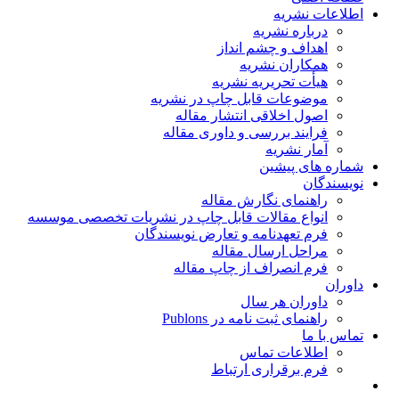
اطلاعات نشریه
درباره نشریه
اهداف و چشم انداز
همکاران نشریه
هیأت تحریریه نشریه
موضوعات قابل چاپ در نشریه
اصول اخلاقی انتشار مقاله
فرایند بررسی و داوری مقاله
آمار نشریه
شماره های پیشین
نویسندگان
راهنمای نگارش مقاله
انواع مقالات قابل چاپ در نشریات تخصصی موسسه
فرم تعهدنامه و تعارض نویسندگان
مراحل ارسال مقاله
فرم انصراف از چاپ مقاله
داوران
داوران هر سال
راهنمای ثبت نامه در Publons
تماس با ما
اطلاعات تماس
فرم برقراری ارتباط