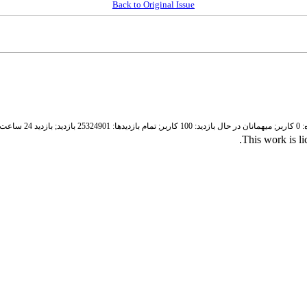
Back to Original Issue
ر;
میهمانان در حال بازدید: 100 کاربر;
تمام بازدید‌ها: 25324901 بازدید;
بازدید 24 ساعت قبل: 3532 بازدید
.
This work is l