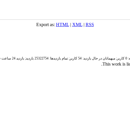
Export as:
HTML
|
XML
|
RSS
ر;
میهمانان در حال بازدید: 54 کاربر;
تمام بازدید‌ها: 25322754 بازدید;
بازدید 24 ساعت قبل: 3429 بازدید
.
This work is l