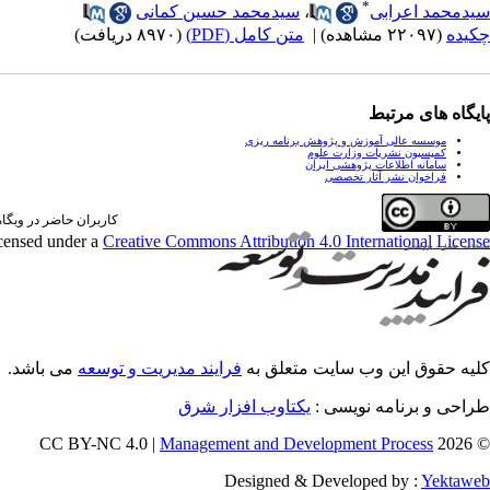
*
سیدمحمد اعرابی
،
سیدمحمد حسین کمانی
چکیده
(۲۲۰۹۷ مشاهده)
|
متن کامل (PDF)
(۸۹۷۰ دریافت)
پایگاه های مرتبط
موسسه عالی آموزش و پژوهش برنامه ریزی
کمیسیون نشریات وزارت علوم
سامانه اطلاعات پژوهشی ایران
فراخوان نشر آثار تخصصی
کاربران حاضر در وبگاه: 0 کارب
icensed under a
Creative Commons Attribution 4.0 International License
کلیه حقوق این وب سایت متعلق به
فرایند مدیریت و توسعه
می باشد.
طراحی و برنامه نویسی :
یکتاوب افزار شرق
Management and Development Process
© 2026 CC BY-NC 4.0 |
Designed & Developed by :
Yektaweb