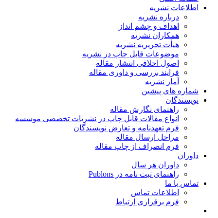
اطلاعات نشریه
درباره نشریه
اهداف و چشم انداز
همکاران نشریه
هیأت تحریریه نشریه
موضوعات قابل چاپ در نشریه
اصول اخلاقی انتشار مقاله
فرایند بررسی و داوری مقاله
آمار نشریه
شماره های پیشین
نویسندگان
راهنمای نگارش مقاله
انواع مقالات قابل چاپ در نشریات تخصصی موسسه
فرم تعهدنامه و تعارض نویسندگان
مراحل ارسال مقاله
فرم انصراف از چاپ مقاله
داوران
داوران هر سال
راهنمای ثبت نامه در Publons
تماس با ما
اطلاعات تماس
فرم برقراری ارتباط