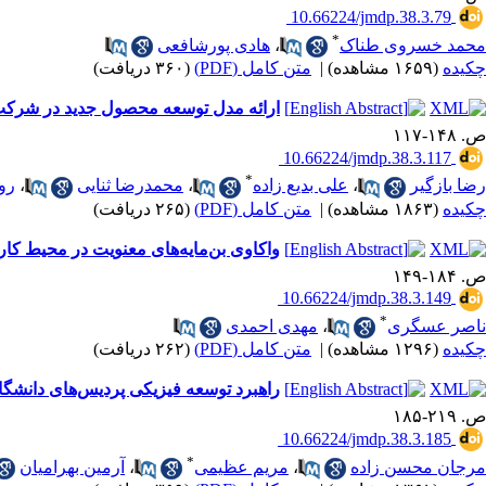
‎ 10.66224/jmdp.38.3.79
*
محمد خسروی طناک
،
هادی پورشافعی
چکیده
(۱۶۵۹ مشاهده)
|
متن کامل (PDF)
(۳۶۰ دریافت)
ارائه مدل توسعه محصول جدید در شرکت‌ها
ص. ۱۴۸-۱۱۷
‎ 10.66224/jmdp.38.3.117
*
رضا بازگیر
،
علی بدیع زاده
،
محمدرضا ثنایی
،
روح
چکیده
(۱۸۶۳ مشاهده)
|
متن کامل (PDF)
(۲۶۵ دریافت)
واکاوی بن‌مایه‌های معنویت در محیط کار:
ص. ۱۸۴-۱۴۹
‎ 10.66224/jmdp.38.3.149
*
ناصر عسگری
،
مهدی احمدی
چکیده
(۱۲۹۶ مشاهده)
|
متن کامل (PDF)
(۲۶۲ دریافت)
راهبرد توسعه فیزیکی پردیس‌های دانشگا
ص. ۲۱۹-۱۸۵
‎ 10.66224/jmdp.38.3.185
*
مرجان محسن زاده
،
مریم عظیمی
،
آرمین بهرامیان