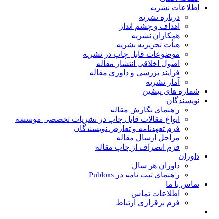
اطلاعات نشریه
درباره نشریه
اهداف و چشم انداز
همکاران نشریه
هیأت تحریریه نشریه
موضوعات قابل چاپ در نشریه
اصول اخلاقی انتشار مقاله
فرایند بررسی و داوری مقاله
آمار نشریه
شماره های پیشین
نویسندگان
راهنمای نگارش مقاله
انواع مقالات قابل چاپ در نشریات تخصصی موسسه
فرم تعهدنامه و تعارض نویسندگان
مراحل ارسال مقاله
فرم انصراف از چاپ مقاله
داوران
داوران هر سال
راهنمای ثبت نامه در Publons
تماس با ما
اطلاعات تماس
فرم برقراری ارتباط