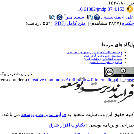
ص. ۱۸۰-۱۵۳
‎ 10.61882/jmdp.37.4.153
*
علی احمدحسینی
،
سعید میر
چکیده
(۲۸۴۷ مشاهده)
|
متن کامل (PDF)
(۵۵۲ دریافت)
پایگاه های مرتبط
موسسه عالی آموزش و پژوهش برنامه ریزی
کمیسیون نشریات وزارت علوم
سامانه اطلاعات پژوهشی ایران
فراخوان نشر آثار تخصصی
کاربران حاضر در وبگاه: 1 کارب
icensed under a
Creative Commons Attribution 4.0 International License
کلیه حقوق این وب سایت متعلق به
فرایند مدیریت و توسعه
می باشد.
طراحی و برنامه نویسی :
یکتاوب افزار شرق