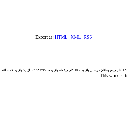
Export as:
HTML
|
XML
|
RSS
ر;
میهمانان در حال بازدید: 103 کاربر;
تمام بازدید‌ها: 25320695 بازدید;
بازدید 24 ساعت قبل: 3807 بازدید
.
This work is l