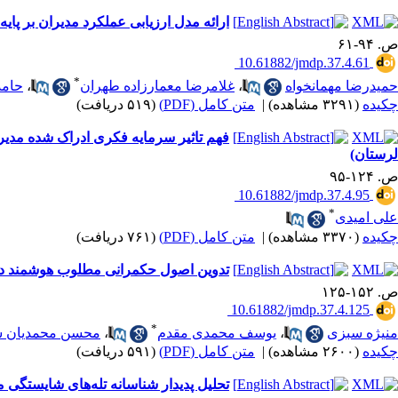
ارائه مدل ارزیابی عملکرد مدیران بر پایه
ص. ۹۴-۶۱
‎ 10.61882/jmdp.37.4.61
*
حمیدرضا مهمانخواه
،
غلامرضا معمارزاده طهران
،
حامد
چکیده
(۳۲۹۱ مشاهده)
|
متن کامل (PDF)
(۵۱۹ دریافت)
فهم تاثیر سرمایه فکری ادراک شده مدیر
لرستان)
ص. ۱۲۴-۹۵
‎ 10.61882/jmdp.37.4.95
*
علی امیدی
چکیده
(۳۳۷۰ مشاهده)
|
متن کامل (PDF)
(۷۶۱ دریافت)
تدوین اصول حکمرانی مطلوب هوشمند د
ص. ۱۵۲-۱۲۵
‎ 10.61882/jmdp.37.4.125
*
منیژه سبزی
،
یوسف محمدی مقدم
،
محسن محمدیان 
چکیده
(۲۶۰۰ مشاهده)
|
متن کامل (PDF)
(۵۹۱ دریافت)
تحلیل پدیدار شناسانه تله‌های شایستگی 