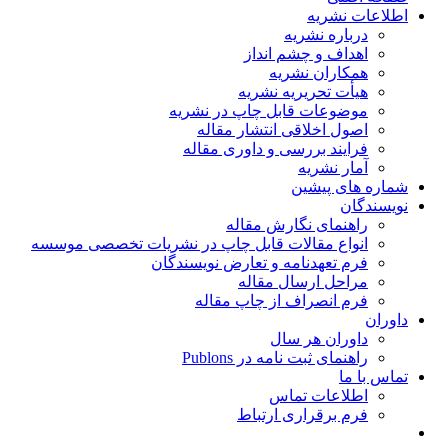
اطلاعات نشریه
درباره نشریه
اهداف و چشم انداز
همکاران نشریه
هیأت تحریریه نشریه
موضوعات قابل چاپ در نشریه
اصول اخلاقی انتشار مقاله
فرایند بررسی و داوری مقاله
آمار نشریه
شماره های پیشین
نویسندگان
راهنمای نگارش مقاله
انواع مقالات قابل چاپ در نشریات تخصصی موسسه
فرم تعهدنامه و تعارض نویسندگان
مراحل ارسال مقاله
فرم انصراف از چاپ مقاله
داوران
داوران هر سال
راهنمای ثبت نامه در Publons
تماس با ما
اطلاعات تماس
فرم برقراری ارتباط