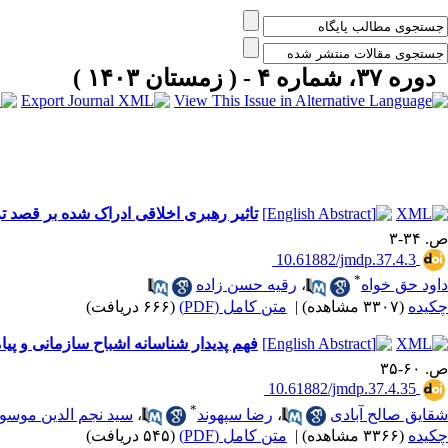
دوره ۳۷، شماره ۴ - ( زمستان ۱۴۰۳ )
تاثیر رهبری اخلاقی ادراک شده بر قصد ت
ص. ۳۴-۳
‎ 10.61882/jmdp.37.4.3
*
داود حق خواه
،
رقیه حسن زاده
چکیده
(۳۳۰۷ مشاهده)
|
متن کامل (PDF)
(۶۶۶ دریافت)
فهم پدیدار شناسانه اشباح سازمانی و پی
ص. ۶۰-۳۵
‎ 10.61882/jmdp.37.4.35
*
شقایق صالح آبادی
،
رضا سپهوند
،
سید نجم الدین موسو
چکیده
(۳۳۶۶ مشاهده)
|
متن کامل (PDF)
(۵۴۵ دریافت)