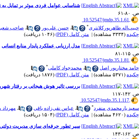
شناسایی عوامل فردی موثر بر تمایل به 
ص. ۸۰-۶۱
‎ 10.52547/jmdp.35.1.61
*
حبیب‌اله طاهرپورکلانتری
،
حسن علی‌پور
،
صاحب شعبان 
چکیده
(۳۳۳۴ مشاهده)
|
متن کامل (PDF)
(۱۰۴۶ دریافت)
مدل ارزیابی عملکرد پایدار منابع انسانی
ص. ۱۱۵-۸۱
‎ 10.52547/jmdp.35.1.81
*
حامد مختارپور اصل
،
محمدجواد کاملی
چکیده
(۵۳۷۱ مشاهده)
|
متن کامل (PDF)
(۱۸۷۶ دریافت)
بررسی تاثیر هوش هیجانی بر رفتار شهرو
ص. ۱۴۲-۱۱۷
‎ 10.52547/jmdp.35.1.117
*
سعید یارمحمدی منفرد
،
عباس نقی‌زاده باقی
،
مهرداد م
چکیده
(۴۶۲۰ مشاهده)
|
متن کامل (PDF)
(۱۵۰۴ دریافت)
سیر تطور حرفه‌ای سازی مدیریت دولتی د
ص. ۱۶۲-۱۴۳