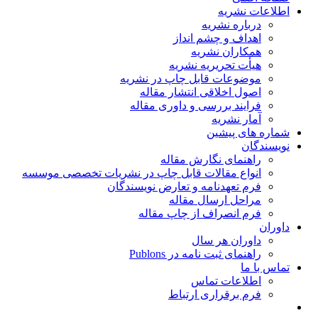
اطلاعات نشریه
درباره نشریه
اهداف و چشم انداز
همکاران نشریه
هیأت تحریریه نشریه
موضوعات قابل چاپ در نشریه
اصول اخلاقی انتشار مقاله
فرایند بررسی و داوری مقاله
آمار نشریه
شماره های پیشین
نویسندگان
راهنمای نگارش مقاله
انواع مقالات قابل چاپ در نشریات تخصصی موسسه
فرم تعهدنامه و تعارض نویسندگان
مراحل ارسال مقاله
فرم انصراف از چاپ مقاله
داوران
داوران هر سال
راهنمای ثبت نامه در Publons
تماس با ما
اطلاعات تماس
فرم برقراری ارتباط