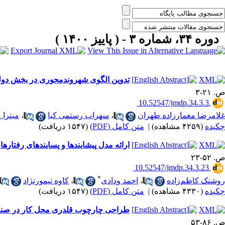
دوره ۳۴، شماره ۳ - ( پاییز ۱۴۰۰ )
تدوین الگوی شهروندمحوری در بخش دولتی
ص. ۲۱-۳
‎ 10.52547/jmdp.34.3.3
غلامرضا معمارزاده طهران
،
سهراب رستمی کیا
،
میترا 
چکیده
(۴۲۵۹ مشاهده)
|
متن کامل (PDF)
(۱۵۴۷ دریافت)
ارائه مدل پیشایندها و پسایندهای رفتا
ص. ۵۲-۲۳
‎ 10.52547/jmdp.34.3.23
*
روشنک کاظم‌زاده
،
احمد ودادی
،
کاوه تیمورنژاد
چکیده
(۴۳۳۰ مشاهده)
|
متن کامل (PDF)
(۱۵۴۷ دریافت)
طراحی چارچوب قلدری محل کار در صنع
ص. ۸۶-۵۳