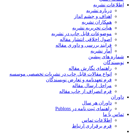
اطلاعات نشریه
درباره نشریه
اهداف و چشم انداز
همکاران نشریه
هیأت تحریریه نشریه
موضوعات قابل چاپ در نشریه
اصول اخلاقی انتشار مقاله
فرایند بررسی و داوری مقاله
آمار نشریه
شماره های پیشین
نویسندگان
راهنمای نگارش مقاله
انواع مقالات قابل چاپ در نشریات تخصصی موسسه
فرم تعهدنامه و تعارض نویسندگان
مراحل ارسال مقاله
فرم انصراف از چاپ مقاله
داوران
داوران هر سال
راهنمای ثبت نامه در Publons
تماس با ما
اطلاعات تماس
فرم برقراری ارتباط