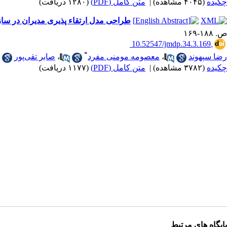
چکیده
(۴۰۴۵ مشاهده)
|
متن کامل (PDF)
(۱۲۸۰ دریافت)
طراحی مدل ارتقاء پذیری مدیران در ساز
ص. ۱۸۸-۱۶۹
‎ 10.52547/jmdp.34.3.169
*
رضا سپهوند
،
معصومه مومنی مفرد
،
صابر تقی‌پور
چکیده
(۳۷۸۲ مشاهده)
|
متن کامل (PDF)
(۱۱۷۷ دریافت)
پایگاه های مرتبط