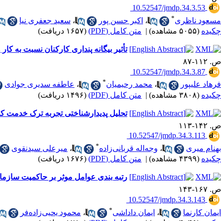
‎ 10.52547/jmdp.34.3.53
*
مسعود ناظری
،
اکبر حسن پور
،
سعید جعفری نیا
چکیده
(۵۰۵۵ مشاهده)
|
متن کامل (PDF)
(۱۶۵۷ دریافت)
تأثیر بیگانه پنداری کارکنان نسبت به ک
ص. ۱۱۲-۸۷
‎ 10.52547/jmdp.34.3.87
*
فرهاد علیپور
،
محمد رحیمیان
،
عاطفه سدیری جوادی
چکیده
(۳۸۰۸ مشاهده)
|
متن کامل (PDF)
(۱۴۹۶ دریافت)
تحلیل پدیدارشناختی تجربه ترک خدمت کا
ص. ۱۴۲-۱۱۳
‎ 10.52547/jmdp.34.3.113
*
بهنام میری
،
وجه‌‌اله قربانی‌‌زاده
،
میرعلی سیدنقوی
چکیده
(۴۳۹۹ مشاهده)
|
متن کامل (PDF)
(۱۶۷۶ دریافت)
رتبه بندی عوامل موثر بر حاکمیت سازما
ص. ۱۶۷-۱۴۳
‎ 10.52547/jmdp.34.3.143
*
ایمان کارنما
،
ایمان داداشی
،
محمود یحیی‌زاده‌فر