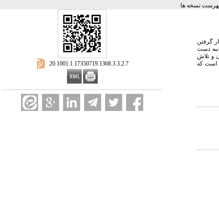
هرست نسخه ها
ار گرفتن
انبه دست
ن و تلاش
‎ 20.1001.1.17350719.1368.3.3.2.7
 است که