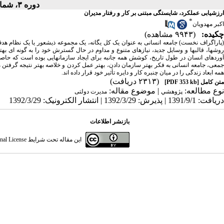
دوره ۳، شماره ۳ - ( زمستان ۱۳۶۸ )
ارزشیابی عملکرد، شایستگی مبتنی بر کار و رفتار مدیران
*
اکبر مهدویان
چکیده:
(۹۹۴۳ مشاهده)
(پاراگراف نخست) جامعه انسانی به عنوان یک کل یگانه، یک مجموعه ذیشعور یا یک نظام هدف دار
روشها، قالبها و وسایل جدید، نیازهای متنوع و مداوم در حال گسترش خود را به گونه ای 
آوردهای انسان در طول تاریخ، کوشش همه جانبه برای ایجاد سازمانهایی بوده است که حاصل ک
جمعی، جامعه انسانی به فکر بهتر سازمان دادن، بهتر عمل کردن و خلاصه بهتر نتیجه گرفت
همه ابعاد زندگی را در میان چنبره کار و دایره تأثیر خود قرار داده اند.
(۲۳۱۳ دریافت)
متن کامل
[PDF 353 kb]
نوع مطالعه:
| موضوع مقاله:
پژوهشي
مدیرت دولتی
دریافت: 1391/9/1 | پذیرش: 1392/3/29 | انتشار الکترونیک: 1392/3/29
بازنشر اطلاعات
این مقاله تحت شرایط
nal License