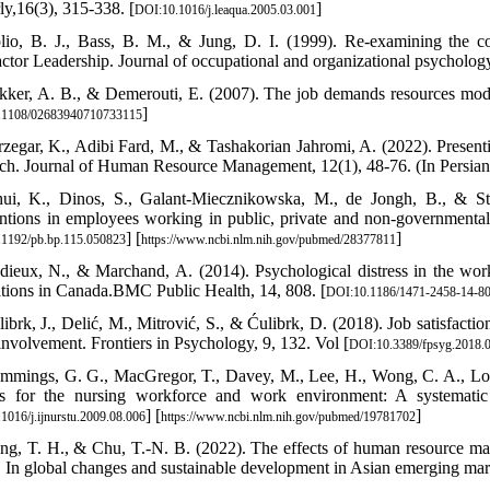
ly,16(3), 315-338. [
]
DOI:10.1016/j.leaqua.2005.03.001
lio, B. J., Bass, B. M., & Jung, D. I. (1999). Re‐examining the co
actor Leadership. Journal of occupational and organizational psycholog
kker, A. B., & Demerouti, E. (2007). The job demands resources model
]
.1108/02683940710733115
rzegar, K., Adibi Fard, M., & Tashakorian Jahromi, A. (2022). Prese
ch. Journal of Human Resource Management, 12(1), 48-76. (In Persian
ui, K., Dinos, S., Galant-Miecznikowska, M., de Jongh, B., & Stan
entions in employees working in public, private and non-governmental 
] [
]
1192/pb.bp.115.050823
https://www.ncbi.nlm.nih.gov/pubmed/28377811
dieux, N., & Marchand, A. (2014). Psychological distress in the workf
tions in Canada.BMC Public Health, 14, 808. [
DOI:10.1186/1471-2458-14-8
librk, J., Delić, M., Mitrović, S., & Ćulibrk, D. (2018). Job satisfact
 involvement. Frontiers in Psychology, 9, 132. Vol [
DOI:10.3389/fpsyg.2018.
mmings, G. G., MacGregor, T., Davey, M., Lee, H., Wong, C. A., Lo, 
ns for the nursing workforce and work environment: A systematic 
] [
]
1016/j.ijnurstu.2009.08.006
https://www.ncbi.nlm.nih.gov/pubmed/19781702
ng, T. H., & Chu, T.-N. B. (2022). The effects of human resource ma
 In global changes and sustainable development in Asian emerging mar