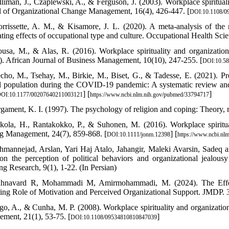
lliman, J., Czaplewski, A., & Ferguson, J. (2003). Workplace spiritua
l of Organizational Change Management, 16(4), 426-447. [
DOI:10.1108/0
rrissette, A. M., & Kisamore, J. L. (2020). A meta-analysis of the 
ting effects of occupational type and culture. Occupational Health Scien
usa, M., & Alas, R. (2016). Workplace spirituality and organizatio
). African Journal of Business Management, 10(10), 247-255. [
DOI:10.5
cho, M., Tsehay, M., Birkie, M., Biset, G., & Tadesse, E. (2021). Pr
l population during the COVID-19 pandemic: A systematic review and m
] [
]
OI:10.1177/00207640211003121
https://www.ncbi.nlm.nih.gov/pubmed/33794717
rgament, K. I. (1997). The psychology of religion and coping: Theory, r
rkola, H., Rantakokko, P., & Suhonen, M. (2016). Workplace spirituali
g Management, 24(7), 859-868. [
] [
DOI:10.1111/jonm.12398
https://www.ncbi.nl
hmannejad, Arslan, Yari Haj Atalo, Jahangir, Maleki Avarsin, Sadeq an
on the perception of political behaviors and organizational jealous
ng Research, 9(1), 1-22. (In Persian)
ahnavard R, Mohammadi M, Amirmohammadi, M. (2024). The Effects
ing Role of Motivation and Perceived Organizational Support. JMDP. 37
go, A., & Cunha, M. P. (2008). Workplace spirituality and organizati
ment, 21(1), 53-75. [
]
DOI:10.1108/09534810810847039