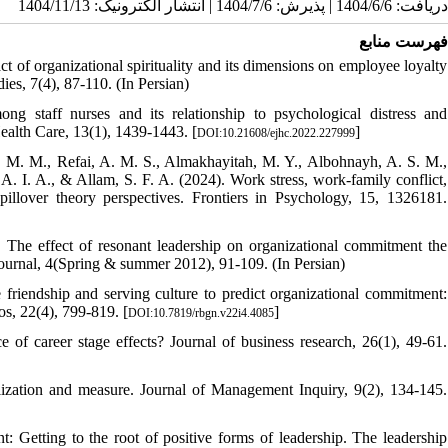
دریافت: 1404/6/6 | پذیرش: 1404/7/6 | انتشار الکترونیک: 1404/11/13
فهرست منابع
t of organizational spirituality and its dimensions on employee loyalty
s, 7(4), 87-110. (In Persian)
staff nurses and its relationship to psychological distress and
alth Care, 13(1), 1439-1443. [
]
DOI:10.21608/ejhc.2022.227999
M. M., Refai, A. M. S., Almakhayitah, M. Y., Albohnayh, A. S. M.,
A. I. A., & Allam, S. F. A. (2024). Work stress, work-family conflict,
llover theory perspectives. Frontiers in Psychology, 15, 1326181.
The effect of resonant leadership on organizational commitment the
ournal, 4(Spring & summer 2012), 91-109. (In Persian)
 friendship and serving culture to predict organizational commitment:
s, 22(4), 799-819. [
]
DOI:10.7819/rbgn.v22i4.4085
 of career stage effects? Journal of business research, 26(1), 49-61.
lization and measure. Journal of Management Inquiry, 9(2), 134-145.
: Getting to the root of positive forms of leadership. The leadership