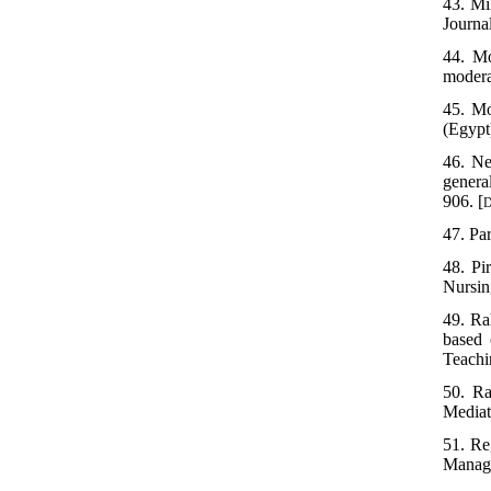
43. Mi
Journa
44. Mo
modera
45. Mo
(Egypt
46. Ne
genera
906. [
D
47. Pa
48. Pi
Nursin
49. Ra
based 
Teachi
50. R
Mediat
51. Re
Manage