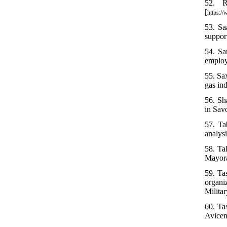
52. R
[
https:/
53. Sa
support
54. Sa
employ
55. Sa
gas in
56. Sh
in Sav
57. Ta
analys
58. Ta
Mayora
59. Ta
organi
Milita
60. Ta
Avicen