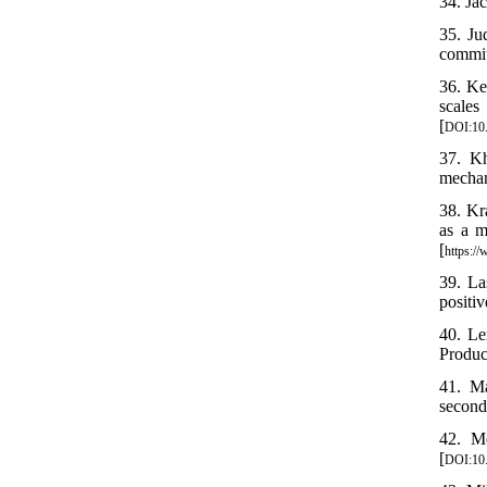
34. Ja
35. Ju
commit
36. Ke
scales
[
DOI:10
37. Kh
mechan
38. Kr
as a m
[
https:/
39. La
positiv
40. Le
Produc
41. Ma
seconda
42. M
[
DOI:10