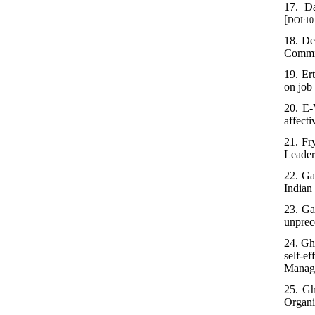
17. Da
[
DOI:10
18. De
Commit
19. Er
on job 
20. E-
affecti
21. Fr
Leader
22. Ga
Indian
23. Ga
unprec
24. Gh
self-e
Manage
25. Gh
Organi