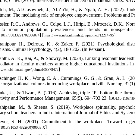
cobs, C. M. (2019). Ineffective-leader-induced occupational stress. SAG
deh, M., Al-Gasawneh, J., Al-Zu'bi, H., & Ngah, A. H. (2022). Linki
ment: The mediating role of employee empowerment. Problems and Per
ssler, R.C., Andrews, G., Colpe, L.J., Hiripi, E., Mroczek, D.K., No
 to monitor population prevalence's and trends in nonspecific 
] [
]
.1017/S0033291702006074
https://www.ncbi.nlm.nih.gov/pubmed/12214795
anipour, H., Delrouz, K., & Zaker, F. (2021). Psychological distr
isms. Cultural Psychology, 4(2), 180-202. (In Persian).
anthi, A. K., Rai, A., & Showry, M. (2024). Linking resonant leaders
ediator in faculty members among higher educational institutions in
]
/www.ncbi.nlm.nih.gov/pubmed/38878472
schinger, H. K., Wong, C. A., Cummings, G. G., & Grau, A. L. (20
e organizational cultures in reducing workplace incivilit. Nursing, 32(1)
nka, U., & Tiwari, B. (2016). Achieving triple "P" bottom line throug
tivity and Performance Management, 65(5), 694-703.23. [
DOI:10.1108/IJ
hipalan, M., & Sheena, S. (2019). Workplace spirituality, psycholo
ry school teachers in India. International Journal of Ethics and System
eyer, S. H. (2001). Commitment in the workplace: Toward a g
]
.1016/S1053-4822(00)00053-X