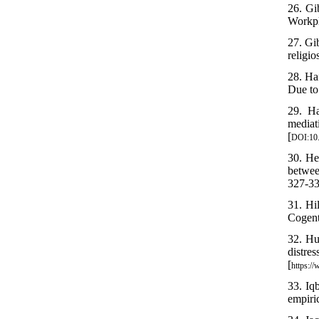
26. Gi
Workpl
27. Gi
religio
28. Ha
Due to
29. Ha
mediat
[
DOI:10
30. He
betwee
327-33
31. Hi
Cogent
32. Hu
dist
[
https:/
33. Iq
empiri