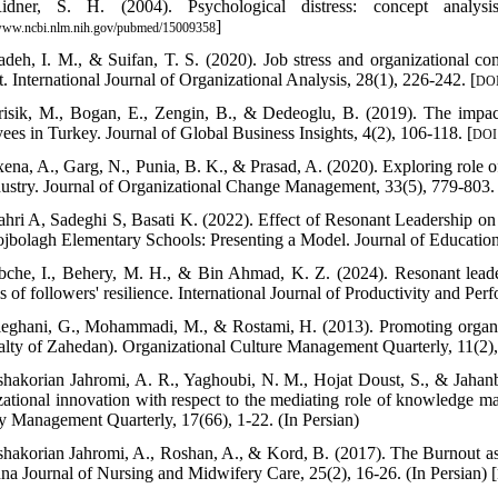
idner, S. H. (2004). Psychological distress: concept analy
]
/www.ncbi.nlm.nih.gov/pubmed/15009358
adeh, I. M., & Suifan, T. S. (2020). Job stress and organizational co
. International Journal of Organizational Analysis, 28(1), 226-242. [
DOI
risik, M., Bogan, E., Zengin, B., & Dedeoglu, B. (2019). The impac
ees in Turkey. Journal of Global Business Insights, 4(2), 106-118. [
DOI:
xena, A., Garg, N., Punia, B. K., & Prasad, A. (2020). Exploring role of
dustry. Journal of Organizational Change Management, 33(5), 779-803. 
ahri A, Sadeghi S, Basati K. (2022). Effect of Resonant Leadership 
ojbolagh Elementary Schools: Presenting a Model. Journal of Educationa
bche, I., Behery, M. H., & Bin Ahmad, K. Z. (2024). Resonant leader
is of followers' resilience. International Journal of Productivity and P
leghani, G., Mohammadi, M., & Rostami, H. (2013). Promoting organizat
lty of Zahedan). Organizational Culture Management Quarterly, 11(2),
shakorian Jahromi, A. R., Yaghoubi, N. M., Hojat Doust, S., & Jahanbin
zational innovation with respect to the mediating role of knowledge
ry Management Quarterly, 17(66), 1-22. (In Persian)
shakorian Jahromi, A., Roshan, A., & Kord, B. (2017). The Burnout as
na Journal of Nursing and Midwifery Care, 25(2), 16-26. (In Persian) [