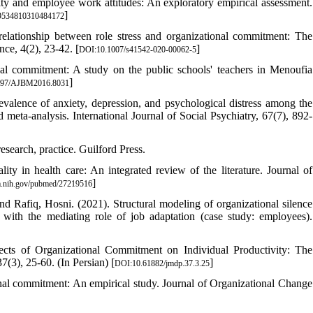
lity and employee work attitudes: An exploratory empirical assessment.
]
9534810310484172
relationship between role stress and organizational commitment: The
ce, 4(2), 23-42. [
]
DOI:10.1007/s41542-020-00062-5
nal commitment: A study on the public schools' teachers in Menoufia
]
897/AJBM2016.8031
evalence of anxiety, depression, and psychological distress among the
eta-analysis. International Journal of Social Psychiatry, 67(7), 892-
esearch, practice. Guilford Press.
ty in health care: An integrated review of the literature. Journal of
]
m.nih.gov/pubmed/27219516
d Rafiq, Hosni. (2021). Structural modeling of organizational silence
y with the mediating role of job adaptation (case study: employees).
 of Organizational Commitment on Individual Productivity: The
(3), 25-60. (In Persian) [
]
DOI:10.61882/jmdp.37.3.25
onal commitment: An empirical study. Journal of Organizational Change