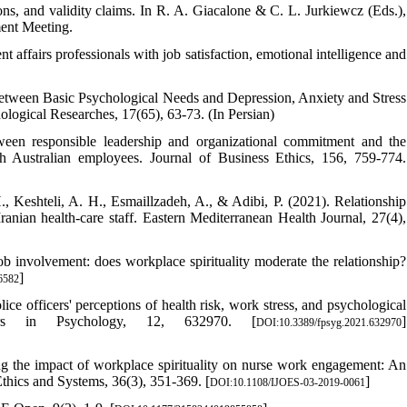
ons, and validity claims. In R. A. Giacalone & C. L. Jurkiewcz (Eds.),
ent Meeting.
 affairs professionals with job satisfaction, emotional intelligence and
 between Basic Psychological Needs and Depression, Anxiety and Stress
logical Researches, 17(65), 63-73. (In Persian)
ween responsible leadership and organizational commitment and the
th Australian employees. Journal of Business Ethics, 156, 759-774.
., Keshteli, A. H., Esmaillzadeh, A., & Adibi, P. (2021). Relationship
anian health-care staff. Eastern Mediterranean Health Journal, 27(4),
ob involvement: does workplace spirituality moderate the relationship?
]
6582
e officers' perceptions of health risk, work stress, and psychological
ers in Psychology, 12, 632970. [
]
DOI:10.3389/fpsyg.2021.632970
g the impact of workplace spirituality on nurse work engagement: An
Ethics and Systems, 36(3), 351-369. [
]
DOI:10.1108/IJOES-03-2019-0061