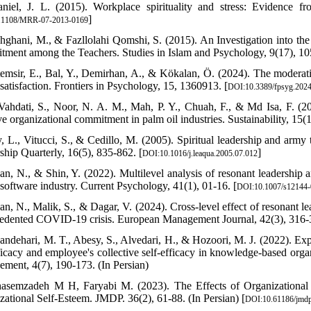
niel, J. L. (2015). Workplace spirituality and stress: Evidenc
]
.1108/MRR-07-2013-0169
hghani, M., & Fazllolahi Qomshi, S. (2015). An Investigation into the 
ment among the Teachers. Studies in Islam and Psychology, 9(17), 105
temsir, E., Bal, Y., Demirhan, A., & Kökalan, Ö. (2024). The moderating
satisfaction. Frontiers in Psychology, 15, 1360913. [
DOI:10.3389/fpsyg.202
Vahdati, S., Noor, N. A. M., Mah, P. Y., Chuah, F., & Md Isa, F. (20
ve organizational commitment in palm oil industries. Sustainability, 15(1
y, L., Vitucci, S., & Cedillo, M. (2005). Spiritual leadership and army
ship Quarterly, 16(5), 835-862. [
]
DOI:10.1016/j.leaqua.2005.07.012
an, N., & Shin, Y. (2022). Multilevel analysis of resonant leadershi
 software industry. Current Psychology, 41(1), 01-16. [
DOI:10.1007/s12144-
an, N., Malik, S., & Dagar, V. (2024). Cross-level effect of resonant 
edented COVID-19 crisis. European Management Journal, 42(3), 316-
andehari, M. T., Abesy, S., Alvedari, H., & Hozoori, M. J. (2022). Exp
fficacy and employee's collective self-efficacy in knowledge-based orga
ment, 4(7), 190-173. (In Persian)
asemzadeh M H, Faryabi M. (2023). The Effects of Organizational
zational Self-Esteem. JMDP. 36(2), 61-88. (In Persian) [
DOI:10.61186/jmdp