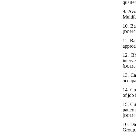
quarter
9. Avo
Multif
10. Ba
[
DOI:10
11. Ba
approa
12. Bh
interv
[
DOI:10.
13. Ca
occupa
14. Ću
of job
15. Cu
patter
[
DOI:10.
16. Da
Group.