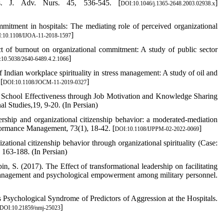
sis. J. Adv. Nurs. 45, 536-545. [
]
DOI:10.1046/j.1365-2648.2003.02938.x
mmitment in hospitals: The mediating role of perceived organizational
]
:10.1108/IJOA-11-2018-1597
t of burnout on organizational commitment: A study of public sector
]
10.5038/2640-6489.4.2.1066
 Indian workplace spirituality in stress management: A study of oil and
[
]
DOI:10.1108/JOCM-11-2019-0327
on School Effectiveness through Job Motivation and Knowledge Sharing
l Studies,19, 9-20. (In Persian)
ship and organizational citizenship behavior: a moderated-mediation
erformance Management, 73(1), 18-42. [
]
DOI:10.1108/IJPPM-02-2022-0069
ional citizenship behavior through organizational spirituality (Case:
 163-188. (In Persian)
, S. (2017). The Effect of transformational leadership on facilitating
 management and psychological empowerment among military personnel.
 Psychological Syndrome of Predictors of Aggression at the Hospitals.
]
DOI:10.21859/nmj-25023