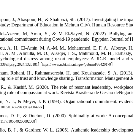
spour, J., Abaspour, H., & Shahbazi, Sh. (2017). Investigating the impac
study: Department of Education in Mehran City). Human Resource Studie
el-Azeem, M, Amin, S., & M El-Sayed, N. (2022). Bullying among 
zational commitment during Covid-19 pandemic. Egyptian Journal of He
ou, A. H., El-Amin, M. A.-M. M., Mohammed, E. F. A., Alboray, H. 
il, A. M., Almulla, M. O., Alsaqer, J. S., Mahmoud, M. H., Elshazly, 
ychological distress among resort employees: A JD-R model and spi
] [
]
3389/fpsyg.2024.1326181
https://www.ncbi.nlm.nih.gov/pubmed/38420179
hami Rohani, H., Rahmanseresht, H. and Koushazade, S. A. (2013). 
ing role of trust and knowledge sharing. Transformation Management J
, R., & Kashif, M. (2020). The role of resonant leadership, workplace
ing role of compassion at work. Revista Brasileira de Gestao deNegocio
en, N. J., & Meyer, J. P. (1993). Organizational commitment: evidence
]
.1016/0148-2963(93)90042-N
mos, D. P., & Duchon, D. (2000). Spirituality at work: A conceptua
]
.1177/105649260092008
lio, B. J., & Gardner, W. L. (2005). Authentic leadership development