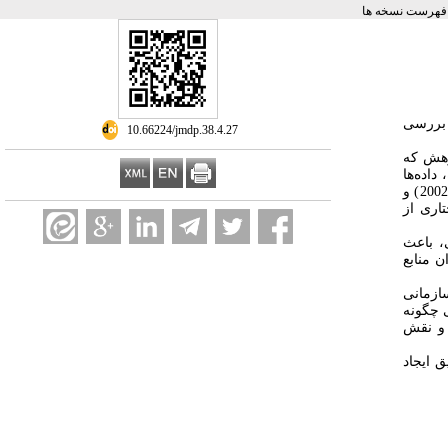
فهرست نسخه ها
 بررسی
‎ 10.66224/jmdp.38.4.27
وهش که
ری ساده، داده­‌ها
جمع‌­آوری شد. در این پژوهش از پرسشنامه‌های هدایت‌گری هم‌نوای واگنر (2010)، تعهد سازمانی الن و مایر (1993)، آشفتگی روان‌شناختی کسلر و همکاران (2002) و
اختاری از
، باعث
 منابع
ازمانی
 چگونه
 و نقش
 ایجاد