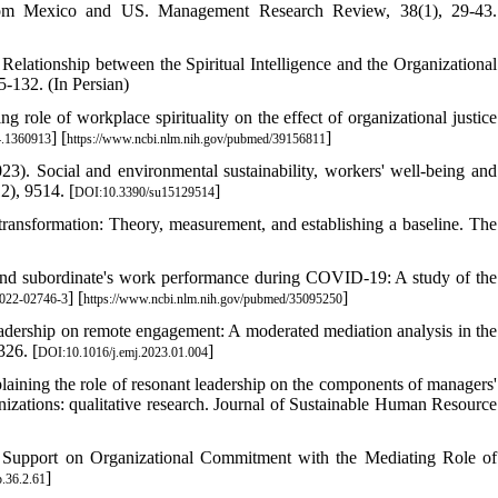
e from Mexico and US. Management Research Review, 38(1), 29-43.
Relationship between the Spiritual Intelligence and the Organizational
-132. (In Persian)
 role of workplace spirituality on the effect of organizational justice
] [
]
4.1360913
https://www.ncbi.nlm.nih.gov/pubmed/39156811
23). Social and environmental sustainability, workers' well-being and
2), 9514. [
]
DOI:10.3390/su15129514
 transformation: Theory, measurement, and establishing a baseline. The
p and subordinate's work performance during COVID-19: A study of the
] [
]
022-02746-3
https://www.ncbi.nlm.nih.gov/pubmed/35095250
leadership on remote engagement: A moderated mediation analysis in the
326. [
]
DOI:10.1016/j.emj.2023.01.004
laining the role of resonant leadership on the components of managers'
nizations: qualitative research. Journal of Sustainable Human Resource
 Support on Organizational Commitment with the Mediating Role of
]
.36.2.61