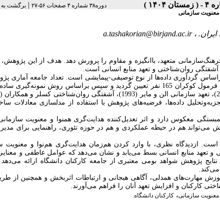
|
دوره۳۸ شماره ۴ صفحات ۵۶-۲۷
برگشت به 
و معنویت سازمانی
a.tashakorian@birjand.ac.ir
د، ایران
رهنگ‌سازمانی متعهد، باانگیزه و مقاوم را پرورش دهد. هدف از این پژوهش،
م آشفتگی روان‌شناختی و تعهد منابع انسانی است
اس گردآوری داده‌­ها از نوع توصیفی-پیمایشی است. تعداد جامعه آماری پژ
شامل همه کارکنان دانشگاه بیرجند می­شود 288 نفر است. حجم نمونه براساس فرمول کوکران 165 نفر تعیین گردید و سپس براساس روش نمونه­‌گی
رفته‌­شده است. پس از تجزیه‌­و­تحلیل داده‌­ها، فرضیه­‌های پژوهش با استفاده از مدل­سازی معادلات س
مبستگی معکوس دارد و اثر تعدیل‌کننده هدایت‌گری هم­نوا و معنویت سازمانی
 می­‌تواند هم در حیطه عملکردی و هم در حوزه تئوری، راهنمایی برای مدیران
. ازدیدگاه نظری، با وارد کردن هم‌زمان هدایت‌گری هم‌نوا و معنویت س
 و تعهد منابع انسانی بسط می‌یابد و نشان می‌دهد که عوامل عاطفی و معنایی
 نتایج پژوهش شواهد بومی معتبری از جامعه کارکنان دانشگاه ارائه می‌دهد
 می‌کند
موزش مهارت‌های همدلی، آگاهی هیجانی و ارتباطات اثربخش و همچنین از طریق
تی کارکنان و افزایش تعهد آنان را فراهم می‌­آورند
،
معنویت سازمانی
کارکنان دانشگاه.