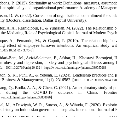
bbons, P. (2015). Spirituality at work: Definitions, measures, assumpti
ace spirituality and organizational performance. Academy of Managem
bson, D. W. (2022). Correlation of organizational commitment for student
sity (Doctoral dissertation, Dallas Baptist University).
fez, A. A., Rashidipour, F., & Yunesian, M. (2022). The Relationship
 the Mediating Role of Psychological Capital. Journal of Modern Psycho
que, A., Fernando, M., & Caputi, P. (2019). The relationship bet
ing effect of employee turnover intentions: An empirical study wi
]
.1007/s10551-017-3575-6
idari-Beni, M., Azizi-Soleiman, F., Afshar, H., Khosravi Boroujeni, H
n obesity and depression, anxiety and psychological distress among Ir
5. [
] [
]
DOI:10.26719/emhj.20.132
https://www.ncbi.nlm.nih.gov/pubmed/33955528
lton, S. K., Puni, A., & Yeboah, E. (2024). Leadership practices and j
 Business & Management, 11(1), 2316582. [
DOI:10.1080/23311975.2024.231
ang, Q., Bodla, A. A., & Chen, C. (2021). An exploratory study of polic
ress during the COVID-19 outbreak in China. Fronti
]
/www.ncbi.nlm.nih.gov/pubmed/33868096
bal, M., ADawiyah, W. R., Suroso, A., & Wihuda, F. (2020). Explorin
cal study on Indonesian government hospitals. International Journal of 