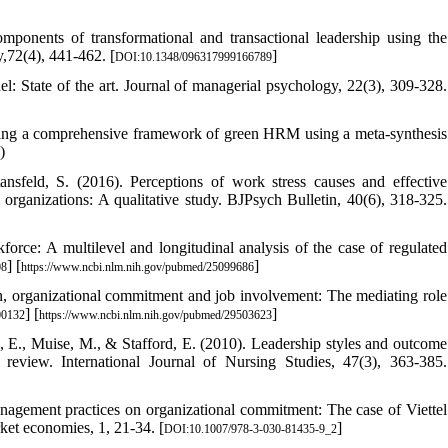
mponents of transformational and transactional leadership using the
y,72(4), 441-462. [
]
DOI:10.1348/096317999166789
: State of the art. Journal of managerial psychology, 22(3), 309-328.
nting a comprehensive framework of green HRM using a meta-synthesis
)
sfeld, S. (2016). Perceptions of work stress causes and effective
organizations: A qualitative study. BJPsych Bulletin, 40(6), 318-325.
orce: A multilevel and longitudinal analysis of the case of regulated
] [
]
08
https://www.ncbi.nlm.nih.gov/pubmed/25099686
ion, organizational commitment and job involvement: The mediating role
] [
]
00132
https://www.ncbi.nlm.nih.gov/pubmed/29503623
E., Muise, M., & Stafford, E. (2010). Leadership styles and outcome
review. International Journal of Nursing Studies, 47(3), 363-385.
nagement practices on organizational commitment: The case of Viettel
ket economies, 1, 21-34. [
]
DOI:10.1007/978-3-030-81435-9_2