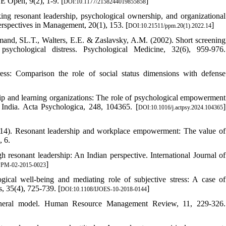
E Open, 9(2), 1-9. [
]
DOI:10.1177/2158244019855858
ng resonant leadership, psychological ownership, and organizational
spectives in Management, 20(1), 153. [
]
DOI:10.21511/ppm.20(1).2022.14
rmand, SL.T., Walters, E.E. & Zaslavsky, A.M. (2002). Short screening
psychological distress. Psychological Medicine, 32(6), 959-976.
ess: Comparison the role of social status dimensions with defense
hip and learning organizations: The role of psychological empowerment
 India. Acta Psychologica, 248, 104365. [
]
DOI:10.1016/j.actpsy.2024.104365
14). Resonant leadership and workplace empowerment: The value of
, 6.
h resonant leadership: An Indian perspective. International Journal of
]
PPM-02-2015-0023
gical well-being and mediating role of subjective stress: A case of
s, 35(4), 725-739. [
]
DOI:10.1108/IJOES-10-2018-0144
eneral model. Human Resource Management Review, 11, 229-326.