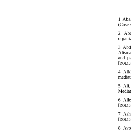
1. Aba
(Case 
2. Abd
organi
3. Abd
Alisma
and ps
[
DOI:10.
4. Afk
mediat
5. Ali
Mediat
6. All
[
DOI:10
7. Ash
[
DOI:10
8. Avo