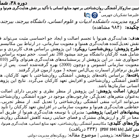
دوره ۳۸، شماره ۴ - ( زمستان ۱۴۰۴ )
تبیین سازوکار آشفتگی روان‌شناختی بر تعهد منابع انسانی با تأکید بر نقش هدایت‌گری هم‌نوا 
*
علیرضا تشکریان جهرمی
گروه مدیریت، دانشکده ادبیات و علوم انسانی، دانشگاه بیرجند، بیرجن. ،
چکیده:
(۹۸۴ مشاهده)
هدف:
هدایت‌گری هم‌نوا با تجسم اصالت و ایجاد جو احساسی مثبت می‌تواند ف
نقش تعدیل‌­کننده هدایت‌گری هم­نوا و معنویت سازمانی، در ارتباط بین مکانیس.
طرح پژوهش/ روش‌‏شناسی/ رویکرد
این پژوهش براساس هدف کاربردی و براس
معنویت سازمانی آشموس و دوچون (2000) بهره گ
طریق نرم‌­افزار اسمارت پی‌‌ال‌اس نسخه 3 مورد آزمون قرار گرفتند.
یافته­‌ها:
براساس یافته‌­های پژوهش، آشفتگی روان‌شناختی با تعهد کارکنان، ه
کاهش آشفتگی روان‌شناختی و افزایش تعهد کارکنان می­‌گردد. نتایج این پژوهش
انسانی سازمان‌­ها باشد.
ارزش/ اصالت پژوهش:
این پژوهش از منظر نظری و تجربی دارای اصالت است
به‌عنوان متغیرهای تعدیل‌گر، چارچوب‌های موجود در حوزه آشفتگی روان‌شناختی
می‌توانند اثرات منفی آشفتگی روان‌شناختی را تعدیل کنند. از منظر تجربی،
حفاظتی هدایت‌گری هم‌نوا و معنویت سازمانی در افزایش تعهد کارکنان را تأیید.
پیشنهادهای اجرایی/ پژوهشی
مدیران با توسعه هدایت‌گری هم‌نوا از طریق آ
معنا در کار و ارزش‌های مشترک و فضای حمایتی زمینه کاهش آشفتگی روان‌شناخ.
،
،
،
واژه‌های کلیدی:
مکانیسم آشفتگی روان‌شناختی
تعهد منابع انسانی
هدایت‌گری هم‌نوا
(۳۳۴ دریافت)
[PDF 1041 kb]
متن کامل
نوع مطالعه:
| موضوع مقاله:
پژوهشي
رویکردهای مدیریت دولتی