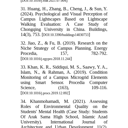
[
]
DOI:10.1016/j.foar.2021.07.004
31. Huang, H., Zhang, B., Cheng, J., & Sun, Y.
(2024). Psychological and Visual Perception of
Campus Lightscapes Based on Lightscape
Walking Evaluation: A Case Study of
Chongqing University in China. Buildings,
14(3), 753. [
]
DOI:10.3390/buildings14030753
32. Jiao, Z., & Fu, B. (2019). Research on the
Niche Strategy of Campus Planning. Energy
Procedia, 157, 782-792.
[
]
DOI:10.1016/j.egypro.2018.11.244
33. Khan, K. R., Siddiqui, M. S., Saawy, Y. A.,
Islam, N., & Rahman, A. (2019). Condition
Monitoring of a Campus Microgrid Elements
using Smart Sensor. Procedia Computer
Science, (163), 109-116.
[
]
DOI:10.1016/j.procs.2019.12.092
34. Khanmohamadi, M. (2021). Assessing
Roles of Environmental Quality on the
Students' Mental Health (Case Study: Students
Of Arak Sama High School, Islamic Azad
University). International Journal of
Architecture and Urban Development, 11(2),