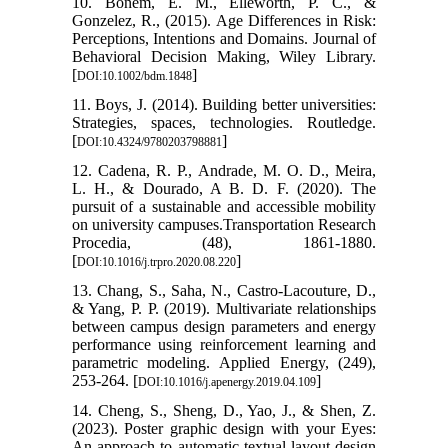
10. Bonem, E. M., Elleworth, P. C., &
Gonzelez, R., (2015). Age Differences in Risk:
Perceptions, Intentions and Domains. Journal of
Behavioral Decision Making, Wiley Library.
[
]
DOI:10.1002/bdm.1848
11. Boys, J. (2014). Building better universities:
Strategies, spaces, technologies. Routledge.
[
]
DOI:10.4324/9780203798881
12. Cadena, R. P., Andrade, M. O. D., Meira,
L. H., & Dourado, A B. D. F. (2020). The
pursuit of a sustainable and accessible mobility
on university campuses.Transportation Research
Procedia, (48), 1861-1880.
[
]
DOI:10.1016/j.trpro.2020.08.220
13. Chang, S., Saha, N., Castro-Lacouture, D.,
& Yang, P. P. (2019). Multivariate relationships
between campus design parameters and energy
performance using reinforcement learning and
parametric modeling. Applied Energy, (249),
253-264. [
]
DOI:10.1016/j.apenergy.2019.04.109
14. Cheng, S., Sheng, D., Yao, J., & Shen, Z.
(2023). Poster graphic design with your Eyes:
An approach to automatic textual layout design