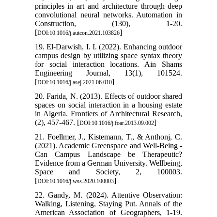
principles in art and architecture through deep
convolutional neural networks. Automation in
Construction, (130), 1-20.
[
]
DOI:10.1016/j.autcon.2021.103826
19. El-Darwish, I. I. (2022). Enhancing outdoor
campus design by utilizing space syntax theory
for social interaction locations. Ain Shams
Engineering Journal, 13(1), 101524.
[
]
DOI:10.1016/j.asej.2021.06.010
20. Farida, N. (2013). Effects of outdoor shared
spaces on social interaction in a housing estate
in Algeria. Frontiers of Architectural Research,
(2), 457-467. [
]
DOI:10.1016/j.foar.2013.09.002
21. Foellmer, J., Kistemann, T., & Anthonj, C.
(2021). Academic Greenspace and Well-Being -
Can Campus Landscape be Therapeutic?
Evidence from a German University. Wellbeing,
Space and Society, 2, 100003.
[
]
DOI:10.1016/j.wss.2020.100003
22. Gandy, M. (2024). Attentive Observation:
Walking, Listening, Staying Put. Annals of the
American Association of Geographers, 1-19.