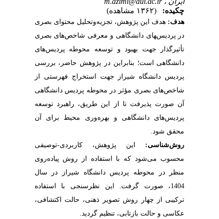
m.azimi@aui.ac.ir
ایران ،
چکیده:
(۱۳۶۲ مشاهده)
هدف:
هدف این پژوهش، تجزیه‌وتحلیل محتوای بصری
در پردیس‌‍­های دانشگاهی و معرفی شاخص­‌های بصری
تأثیرگذار جهت بهبود و توسعه محوطه پردیس­‌های
دانشگاهی است؛ بنابراین در پژوهش حاضر، بررسی
پردیس­ دانشگاه شیراز جهت استخراج فهرستی از
شاخص‌­های بصری مؤثر در محوطه پردیس دانشگاهی
آن صورت پذیرفت تا از این طریق، راهبرد توسعه
پردیس‌­های دانشگاهی و بهره‌­وری محیط برای آن
محقق شود.
روش‌‏شناسی:
این پژوهش، کاربردی-توصیفی
محسوب می­‌شود که با استفاده از روش پیاده­‌روی
منظر در محوطه پردیس دانشگاه شیراز در سال
1404، صورت گرفت. این نظرسنجی با استفاده
ترکیبی از چهار روش تصویر ذهنی، حالت اکتشافی،
عکاسی و حالت بازتابی، تنظیم گردید.