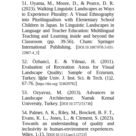
51. Oyama, M., Moore, D., & Pearce, D. R.
(2023). Walking Linguistic Landscapes as Ways
to Experience Plurality: A Visual Ethnography
into Plurilingualism with Elementary School
Children in Japan. In Linguistic Landscapes in
Language and Teacher Education: Multilingual
Teaching and Learning inside and beyond the
Classroom (pp. 39-56). Cham: Springer
International Publishing. [
DOI:10.1007/978-3-031-
]
22867-4_3
52. Özhanci, E. & Yilmaz, H. (2011).
Evaluation of Recreation Areas for Visual
Landscape Quality; Sample of Erzurum,
Turkey. Iğdır Univ. J. Inst. Sci. & Tech. (1)2,
67-76. [
]
https://doi.org/ 324029782
53. Ozyavuz, M. (2013). Advances in
Landscape Architecture. Namık Kemal
University, Turkey. [
]
DOI:10.5772/51738
54. Palmer, A. K., Riley, M., Brockett, B. F. T.,
Evans, K. L., Jones, L., & Clement, S. (2023).
Towards an understanding of quality and
inclusivity in human-environment experiences.
Wiley, 1-15. [
]
DOI:10.1111/gec3.12723