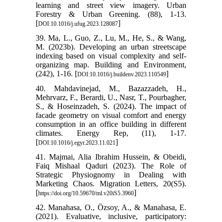
learning and street view imagery. Urban
Forestry & Urban Greening. (88), 1-13.
[
]
DOI:10.1016/j.ufug.2023.128087
39. Ma, L., Guo, Z., Lu, M., He, S., & Wang,
M. (2023b). Developing an urban streetscape
indexing based on visual complexity and self-
organizing map. Building and Environment,
(242), 1-16. [
]
DOI:10.1016/j.buildenv.2023.110549
40. Mahdavinejad, M., Bazazzadeh, H.,
Mehrvarz, F., Berardi, U., Nasr, T., Pourbagher,
S., & Hoseinzadeh, S. (2024). The impact of
facade geometry on visual comfort and energy
consumption in an office building in different
climates. Energy Rep, (11), 1-17.
[
]
DOI:10.1016/j.egyr.2023.11.021
41. Majmai, Alia Ibrahim Hussein, & Obeidi,
Faiq Mishaal Qaduri (2023). The Role of
Strategic Physiognomy in Dealing with
Marketing Chaos. Migration Letters, 20(S5).
[
]
https://doi.org/10.59670/ml.v20iS5.3960
42. Manahasa, O., Özsoy, A., & Manahasa, E.
(2021). Evaluative, inclusive, participatory: