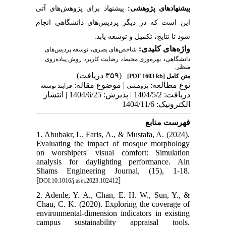
پیشنهادهای پژوهشی:
پیشنهاد برای پژوهش‌­های آتی
این است که در دیگر پردیس‌­های دانشگاهی انجام
شود تا نتایج، تکمیل و توسعه یابد.
،
واژه‌های کلیدی:
شاخص‌های بصری
توسعه پردیس‌های
،
،
،
دانشگاهی
بهره‌وری محیط
رضایت کاربر
روش پیاده‌روی
منظر.
(۳۵۹ دریافت)
[PDF 1603 kb]
متن کامل
نوع مطالعه:
| موضوع مقاله:
پژوهشي
فرایند توسعه
دریافت: 1404/5/2 | پذیرش: 1404/6/25 | انتشار
الکترونیک: 1404/11/6
فهرست منابع
1. Abubakr, L. Faris, A., & Mustafa, A. (2024).
Evaluating the impact of mosque morphology
on worshipers' visual comfort: Simulation
analysis for daylighting performance. Ain
Shams Engineering Journal, (15), 1-18.
[
]
DOI:10.1016/j.asej.2023.102412
2. Adenle, Y. A., Chan, E. H. W., Sun, Y., &
Chau, C. K. (2020). Exploring the coverage of
environmental-dimension indicators in existing
campus sustainability appraisal tools.