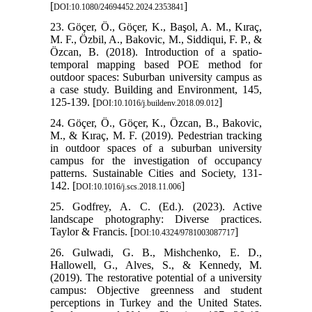
[
]
DOI:10.1080/24694452.2024.2353841
23. Göçer, Ö., Göçer, K., Başol, A. M., Kıraç,
M. F., Özbil, A., Bakovic, M., Siddiqui, F. P., &
Özcan, B. (2018). Introduction of a spatio-
temporal mapping based POE method for
outdoor spaces: Suburban university campus as
a case study. Building and Environment, 145,
125-139. [
]
DOI:10.1016/j.buildenv.2018.09.012
24. Göçer, Ö., Göçer, K., Özcan, B., Bakovic,
M., & Kıraç, M. F. (2019). Pedestrian tracking
in outdoor spaces of a suburban university
campus for the investigation of occupancy
patterns. Sustainable Cities and Society, 131-
142. [
]
DOI:10.1016/j.scs.2018.11.006
25. Godfrey, A. C. (Ed.). (2023). Active
landscape photography: Diverse practices.
Taylor & Francis. [
]
DOI:10.4324/9781003087717
26. Gulwadi, G. B., Mishchenko, E. D.,
Hallowell, G., Alves, S., & Kennedy, M.
(2019). The restorative potential of a university
campus: Objective greenness and student
perceptions in Turkey and the United States.