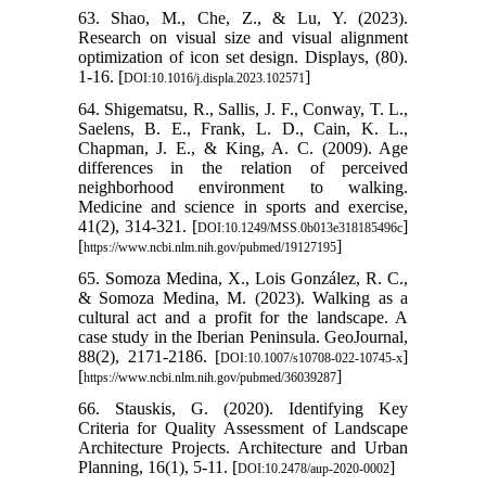
63. Shao, M., Che, Z., & Lu, Y. (2023).
Research on visual size and visual alignment
optimization of icon set design. Displays, (80).
1-16. [
]
DOI:10.1016/j.displa.2023.102571
64. Shigematsu, R., Sallis, J. F., Conway, T. L.,
Saelens, B. E., Frank, L. D., Cain, K. L.,
Chapman, J. E., & King, A. C. (2009). Age
differences in the relation of perceived
neighborhood environment to walking.
Medicine and science in sports and exercise,
41(2), 314-321. [
]
DOI:10.1249/MSS.0b013e318185496c
[
]
https://www.ncbi.nlm.nih.gov/pubmed/19127195
65. Somoza Medina, X., Lois González, R. C.,
& Somoza Medina, M. (2023). Walking as a
cultural act and a profit for the landscape. A
case study in the Iberian Peninsula. GeoJournal,
88(2), 2171-2186. [
]
DOI:10.1007/s10708-022-10745-x
[
]
https://www.ncbi.nlm.nih.gov/pubmed/36039287
66. Stauskis, G. (2020). Identifying Key
Criteria for Quality Assessment of Landscape
Architecture Projects. Architecture and Urban
Planning, 16(1), 5-11. [
]
DOI:10.2478/aup-2020-0002