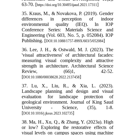
63-70. [
]
https://doi.org/10.30495/ijaud.2021.17311
35. Kraus, M., & Novakova, P. (2019). Gender
differences in perception of indoor
environmental quality (IEQ). In IOP
Conference Series: Materials Science and
Engineering (Vol. 603, No. 5, p. 052084). IOP
Publishing. [
]
DOI:10.1088/1757-899X/603/5/052084
36. Lee, J. H., & Ostwald, M. J. (2023). The
'visual attractiveness' of architectural facades:
measuring visual complexity and attractive
strength in architecture. Architectural Science
Review, (66)1, 42-52.
[
]
DOI:10.1080/00038628.2022.2137458
37. Lu, X., Liu, R., & Xia, L. (2023).
Landscape planning and design and visual
evaluation for landscape protection of
geological environment. Journal of King Saud
University - Science, (35), 1-8.
[
]
DOI:10.1016/j.jksus.2023.102735
38. Ma, H., Xu, Q., & Zhang, Y. (2023a). High
or low? Exploring the restorative effects of
visual levels on campus spaces using machine