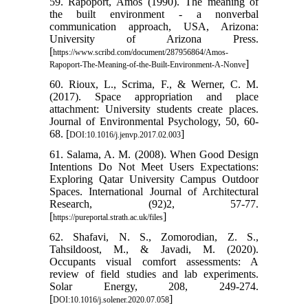
59. Rapoport, Amos (1990). The meaning of
the built environment - a nonverbal
communication approach, USA, Arizona:
University of Arizona Press.
[
https://www.scribd.com/document/287956864/Amos-
]
Rapoport-The-Meaning-of-the-Built-Environment-A-Nonve
60. Rioux, L., Scrima, F., & Werner, C. M.
(2017). Space appropriation and place
attachment: University students create places.
Journal of Environmental Psychology, 50, 60-
68. [
]
DOI:10.1016/j.jenvp.2017.02.003
61. Salama, A. M. (2008). When Good Design
Intentions Do Not Meet Users Expectations:
Exploring Qatar University Campus Outdoor
Spaces. International Journal of Architectural
Research, (92)2, 57-77.
[
]
https://pureportal.strath.ac.uk/files
62. Shafavi, N. S., Zomorodian, Z. S.,
Tahsildoost, M., & Javadi, M. (2020).
Occupants visual comfort assessments: A
review of field studies and lab experiments.
Solar Energy, 208, 249-274.
[
]
DOI:10.1016/j.solener.2020.07.058