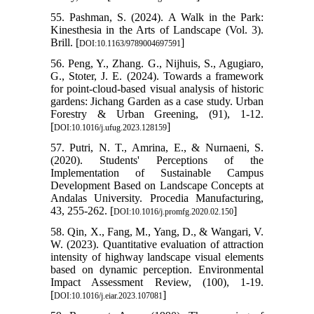
55. Pashman, S. (2024). A Walk in the Park:
Kinesthesia in the Arts of Landscape (Vol. 3).
Brill. [
]
DOI:10.1163/9789004697591
56. Peng, Y., Zhang. G., Nijhuis, S., Agugiaro,
G., Stoter, J. E. (2024). Towards a framework
for point-cloud-based visual analysis of historic
gardens: Jichang Garden as a case study. Urban
Forestry & Urban Greening, (91), 1-12.
[
]
DOI:10.1016/j.ufug.2023.128159
57. Putri, N. T., Amrina, E., & Nurnaeni, S.
(2020). Students' Perceptions of the
Implementation of Sustainable Campus
Development Based on Landscape Concepts at
Andalas University. Procedia Manufacturing,
43, 255-262. [
]
DOI:10.1016/j.promfg.2020.02.150
58. Qin, X., Fang, M., Yang, D., & Wangari, V.
W. (2023). Quantitative evaluation of attraction
intensity of highway landscape visual elements
based on dynamic perception. Environmental
Impact Assessment Review, (100), 1-19.
[
]
DOI:10.1016/j.eiar.2023.107081