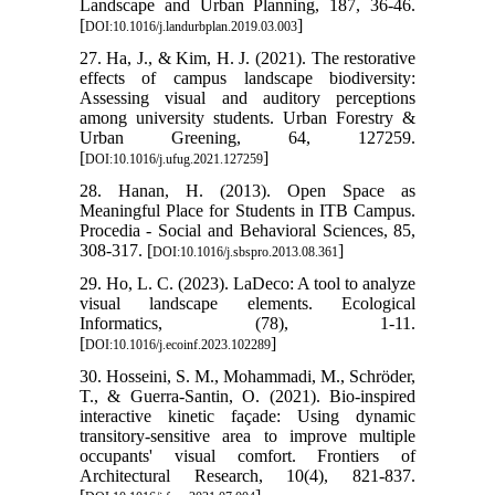
Landscape and Urban Planning, 187, 36-46.
[
]
DOI:10.1016/j.landurbplan.2019.03.003
27. Ha, J., & Kim, H. J. (2021). The restorative
effects of campus landscape biodiversity:
Assessing visual and auditory perceptions
among university students. Urban Forestry &
Urban Greening, 64, 127259.
[
]
DOI:10.1016/j.ufug.2021.127259
28. Hanan, H. (2013). Open Space as
Meaningful Place for Students in ITB Campus.
Procedia - Social and Behavioral Sciences, 85,
308-317. [
]
DOI:10.1016/j.sbspro.2013.08.361
29. Ho, L. C. (2023). LaDeco: A tool to analyze
visual landscape elements. Ecological
Informatics, (78), 1-11.
[
]
DOI:10.1016/j.ecoinf.2023.102289
30. Hosseini, S. M., Mohammadi, M., Schröder,
T., & Guerra-Santin, O. (2021). Bio-inspired
interactive kinetic façade: Using dynamic
transitory-sensitive area to improve multiple
occupants' visual comfort. Frontiers of
Architectural Research, 10(4), 821-837.