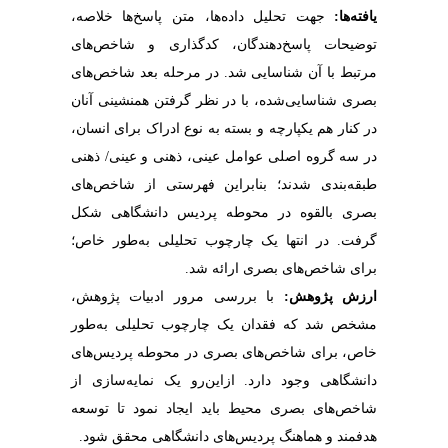
یافته‌­ها:
جهت تحلیل
داده­‌ها، متن پاسخ­‌ها خلاصه،
توضیحات پاسخ‌­دهندگان، کدگذاری و شاخص‌­های
مرتبط با آن شناسایی شد. در مرحله بعد شاخص‌­های
بصری شناسایی‌شده،
با در نظر گرفتن هم­نشینی آنان
در کنار هم
یکپارچه و بسته به نوع ادراک برای انسان،
در سه گروه اصلی عوامل عینی، ذهنی و عینی/ ذهنی
طبقه­‌بندی شدند؛ بنابراین فهرستی از شاخص‌­های
بصری بالقوه در محوطه پردیس دانشگاهی شکل
گرفت.
در انتها یک چارچوب تحلیلی به‌طور خاص؛
برای شاخص­‌های بصری ارائه شد.
ارزش پژوهش:
با بررسی مرور ادبیات پژوهش،
مشخص شد که فقدان یک چارچوب تحلیلی به‌طور
خاص، برای شاخص‌­های بصری در محوطه پردیس‌­های
دانشگاهی وجود دارد. ازاین‌رو یک نمایه‌سازی از
شاخص­‌های بصری محیط باید ایجاد نمود تا توسعه
.
هدفمند و هماهنگ پردیس‌­های دانشگاهی محقق شود