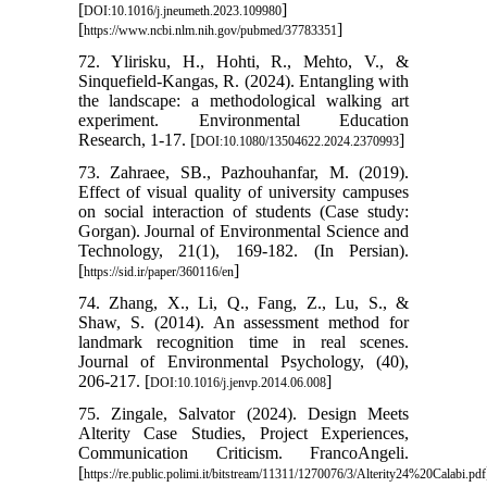
[
]
DOI:10.1016/j.jneumeth.2023.109980
[
]
https://www.ncbi.nlm.nih.gov/pubmed/37783351
72. Ylirisku, H., Hohti, R., Mehto, V., &
Sinquefield-Kangas, R. (2024). Entangling with
the landscape: a methodological walking art
experiment. Environmental Education
Research, 1-17. [
]
DOI:10.1080/13504622.2024.2370993
73. Zahraee, SB., Pazhouhanfar, M. (2019).
Effect of visual quality of university campuses
on social interaction of students (Case study:
Gorgan). Journal of Environmental Science and
Technology, 21(1), 169-182. (In Persian).
[
]
https://sid.ir/paper/360116/en
74. Zhang, X., Li, Q., Fang, Z., Lu, S., &
Shaw, S. (2014). An assessment method for
landmark recognition time in real scenes.
Journal of Environmental Psychology, (40),
206-217. [
]
DOI:10.1016/j.jenvp.2014.06.008
75. Zingale, Salvator (2024). Design Meets
Alterity Case Studies, Project Experiences,
Communication Criticism. FrancoAngeli.
[
https://re.public.polimi.it/bitstream/11311/1270076/3/Alterity24%20Calabi.pdf