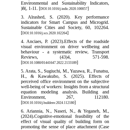
Environmental and Sustainability Indicators,
)8(, 1-11. [
]
DOI:10.1016/j.indic.2020.100057
3. Alrashed, S. (2020). Key performance
indicators for Smart Campus and Microgrid.
Sustainable Cities and Society, 60, 102264.
[
]
DOI:10.1016/j.scs.2020.102264
4. Anciaes, P. (2023).Effects of the roadside
visual environment on driver wellbeing and
behaviour - a systematic review, Transport
Reviews, (43)4, 571-598.
[
]
DOI:10.1080/01441647.2022.2133189
5. Arata, S., Sugiuchi, M., Yazawa, R., Funatsu,
H., & Kawakubo, S. (2025). Effects of
perceived office environment on the subjective
well-being of workers: Insights from a structural
equation modeling analysis. Building and
Environment, 267, 112180.
[
]
DOI:10.1016/j.buildenv.2024.112180
6. Ariannia, N., Naseri, N., & Yeganeh, M.,
(2024).Cognitive-emotional feasibility of the
effect of visual quality of building form on
promoting the sense of place attachment (Case