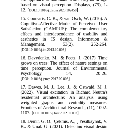
based on visual perception. Displays, (79), 1-
12. [
]
DOI:10.1016/j.displa.2023.102458
15. Coursaris, C. K., & van Osch, W. (2016). A
Cognitive-Affective Model of Perceived User
Satisfaction (CAMPUS): The complementary
effects and interdependence of usability and
aesthetics in IS design. Information &
Management, 53(2), 252-264.
[
]
DOI:10.1016/j.im.2015.10.003
16. Davydenko, M., & Peetz, J. (2017). Time
grows on trees: The effect of nature settings on
time perception. Journal of Environmental
Psychology, 54, 20-26.
[
]
DOI:10.1016/j.jenvp.2017.09.003
17. Dawes, M. J., Lee, J., & Ostwald, M. J.
(2022). 'Visual excitation' in Richard Neutra's
residential architecture: An analysis using
weighted graphs and centrality measures.
Frontiers of Architectural Research, (11), 1092-
1103. [
]
DOI:10.1016/j.foar.2022.05.003
18. Demir, G. O., Çekmis, A., ¸ Yesilkaynak, V.
B., & Unal, G. (2021). Detecting visual design