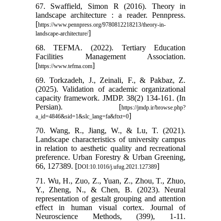
67. Swaffield, Simon R (2016). Theory in
landscape architecture : a reader. Pennpress.
[
https://www.pennpress.org/9780812218213/theory-in-
]
landscape-architecture/
68. TEFMA. (2022). Tertiary Education
Facilities Management Association.
[
]
https://www.tefma.com
69. Torkzadeh, J., Zeinali, F., & Pakbaz, Z.
(2025). Validation of academic organizational
capacity framework. JMDP. 38(2) 134-161. (In
Persian). [
https://jmdp.ir/browse.php?
]
a_id=4846&sid=1&slc_lang=fa&ftxt=0
70. Wang, R., Jiang, W., & Lu, T. (2021).
Landscape characteristics of university campus
in relation to aesthetic quality and recreational
preference. Urban Forestry & Urban Greening,
66, 127389. [
]
DOI:10.1016/j.ufug.2021.127389
71. Wu, H., Zuo, Z., Yuan, Z., Zhou, T., Zhuo,
Y., Zheng, N., & Chen, B. (2023). Neural
representation of gestalt grouping and attention
effect in human visual cortex. Journal of
Neuroscience Methods, (399), 1-11.