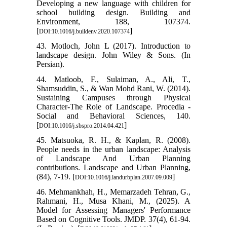
Developing a new language with children for
school building design. Building and
Environment, 188, 107374.
[
]
DOI:10.1016/j.buildenv.2020.107374
43. Motloch, John L (2017). Introduction to
landscape design. John Wiley & Sons. (In
Persian).
44. Matloob, F., Sulaiman, A., Ali, T.,
Shamsuddin, S., & Wan Mohd Rani, W. (2014).
Sustaining Campuses through Physical
Character-The Role of Landscape. Procedia -
Social and Behavioral Sciences, 140.
[
]
DOI:10.1016/j.sbspro.2014.04.421
45. Matsuoka, R. H., & Kaplan, R. (2008).
People needs in the urban landscape: Analysis
of Landscape And Urban Planning
contributions. Landscape and Urban Planning,
(84), 7-19. [
]
DOI:10.1016/j.landurbplan.2007.09.009
46. Mehmankhah, H., Memarzadeh Tehran, G.,
Rahmani, H., Musa Khani, M., (2025). A
Model for Assessing Managers' Performance
Based on Cognitive Tools. JMDP. 37(4), 61-94.