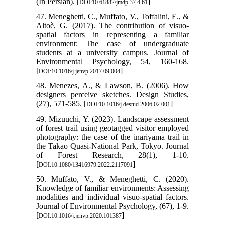
(In Persian). [
]
DOI:10.61882/jmdp.37.4.61
47. Meneghetti, C., Muffato, V., Toffalini, E., &
Altoè, G. (2017). The contribution of visuo-
spatial factors in representing a familiar
environment: The case of undergraduate
students at a university campus. Journal of
Environmental Psychology, 54, 160-168.
[
]
DOI:10.1016/j.jenvp.2017.09.004
48. Menezes, A., & Lawson, B. (2006). How
designers perceive sketches. Design Studies,
(27), 571-585. [
]
DOI:10.1016/j.destud.2006.02.001
49. Mizuuchi, Y. (2023). Landscape assessment
of forest trail using geotagged visitor employed
photography: the case of the inariyama trail in
the Takao Quasi-National Park, Tokyo. Journal
of Forest Research, 28(1), 1-10.
[
]
DOI:10.1080/13416979.2022.2117091
50. Muffato, V., & Meneghetti, C. (2020).
Knowledge of familiar environments: Assessing
modalities and individual visuo-spatial factors.
Journal of Environmental Psychology, (67), 1-9.
[
]
DOI:10.1016/j.jenvp.2020.101387