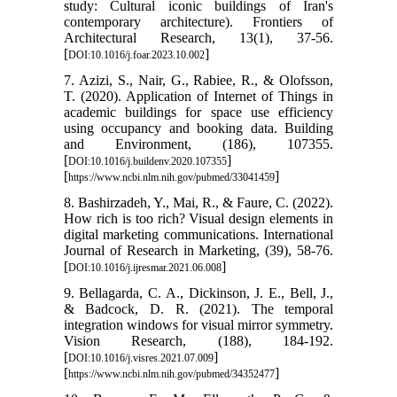
study: Cultural iconic buildings of Iran's
contemporary architecture). Frontiers of
Architectural Research, 13(1), 37-56.
[
]
DOI:10.1016/j.foar.2023.10.002
7. Azizi, S., Nair, G., Rabiee, R., & Olofsson,
T. (2020). Application of Internet of Things in
academic buildings for space use efficiency
using occupancy and booking data. Building
and Environment, (186), 107355.
[
]
DOI:10.1016/j.buildenv.2020.107355
[
]
https://www.ncbi.nlm.nih.gov/pubmed/33041459
8. Bashirzadeh, Y., Mai, R., & Faure, C. (2022).
How rich is too rich? Visual design elements in
digital marketing communications. International
Journal of Research in Marketing, (39), 58-76.
[
]
DOI:10.1016/j.ijresmar.2021.06.008
9. Bellagarda, C. A., Dickinson, J. E., Bell, J.,
& Badcock, D. R. (2021). The temporal
integration windows for visual mirror symmetry.
Vision Research, (188), 184-192.
[
]
DOI:10.1016/j.visres.2021.07.009
[
]
https://www.ncbi.nlm.nih.gov/pubmed/34352477