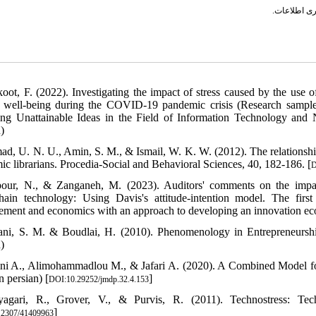
وری اطلاعات
koot, F. (2022). Investigating the impact of stress caused by the use
 well-being during the COVID-19 pandemic crisis (Research sampl
ing Unattainable Ideas in the Field of Information Technology an
)
ad, U. N. U., Amin, S. M., & Ismail, W. K. W. (2012). The relationsh
ic librarians. Procedia-Social and Behavioral Sciences, 40, 182-186. [
D
pour, N., & Zanganeh, M. (2023). Auditors' comments on the impac
hain technology: Using Davis's attitude-intention model. The firs
ment and economics with an approach to developing an innovation eco
ani, S. M. & Boudlai, H. (2010). Phenomenology in Entrepreneurship
)
ni A., Alimohammadlou M., & Jafari A. (2020). A Combined Model fo
n persian) [
]
DOI:10.29252/jmdp.32.4.153
agari, R., Grover, V., & Purvis, R. (2011). Technostress: Tech
]
.2307/41409963