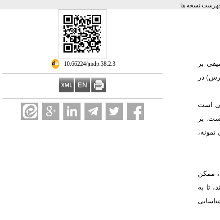
هرست نسخه ها
یقی بر
‎ 10.66224/jmdp.38.2.3
ترس) در
فی است
ست. بر
ی نمونه
ن، ممکن
، تا به
شناسایی