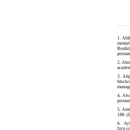
1. Ahl
mental
Realiz
persian
2. Ahm
academ
3. Ali
blockc
manage
4. Alv
persian
5. Ami
188. (I
6. Ayy
[
DOI:10