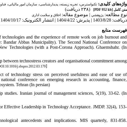
،
،
،
،
واژه‌های کلیدی:
تکنواسترس
تجربه زیسته
پدیدارشناسی
سازمان امور مالیاتی
فنا.
(۲۳۸ دریافت)
[PDF 952 kb]
متن کامل
نوع مطالعه:
| موضوع مقاله:
پژوهشي
اخلاق و سلامت اداری
دریافت: 1403/8/28 | پذیرش: 1404/4/22 | انتشار الکترونیک: 1404/10/17
فهرست منابع
 of technologies and the experience of remote work on job burnout and
e: Bandar Abbas Municipality). The Second National Conference on
d New Technologies (with a Post-Corona Approach). Ghaemshahr. (In
ip between technostress creators and organisational commitment among
]
OI:10.1016/j.sbspro.2012.03.179
t of technology stress on perceived usefulness and ease of use of
t national conference on emerging research in accounting, finance,
system. Tehran (In persian)
 studies. Iranian journal of management sciences, 5(19), 33-62. (In
r Effective Leadership in Technology Acceptance. JMDP. 32(4), 153-
nological antecedents and implications. MIS quarterly, 831-858.