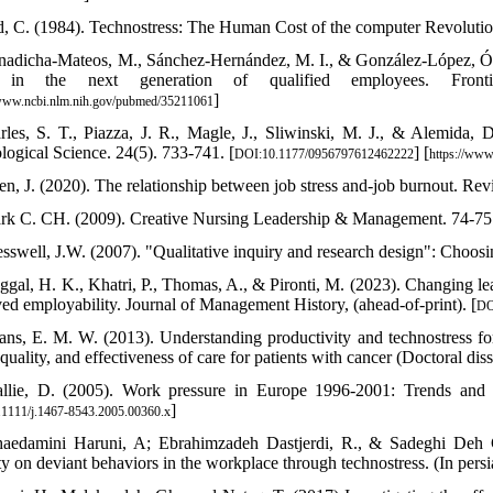
d, C. (1984). Technostress: The Human Cost of the computer Revolutio
nadicha-Mateos, M., Sánchez-Hernández, M. I., & González-López, Ó. 
s in the next generation of qualified employees. Fron
]
/www.ncbi.nlm.nih.gov/pubmed/35211061
rles, S. T., Piazza, J. R., Magle, J., Sliwinski, M. J., & Alemida, 
logical Science. 24(5). 733-741. [
] [
DOI:10.1177/0956797612462222
https://ww
n, J. (2020). The relationship between job stress and-job burnout. Revi
ark C. CH. (2009). Creative Nursing Leadership & Management. 74-75
esswell, J.W. (2007). "Qualitative inquiry and research design": Choo
ggal, H. K., Khatri, P., Thomas, A., & Pironti, M. (2023). Changing lea
ved employability. Journal of Management History, (ahead-of-print). [
DO
ans, E. M. W. (2013). Understanding productivity and technostress fo
 quality, and effectiveness of care for patients with cancer (Doctoral dis
llie, D. (2005). Work pressure in Europe 1996-2001: Trends and det
]
1111/j.1467-8543.2005.00360.x
aedamini Haruni, A; Ebrahimzadeh Dastjerdi, R., & Sadeghi Deh Ch
ty on deviant behaviors in the workplace through technostress. (In persi