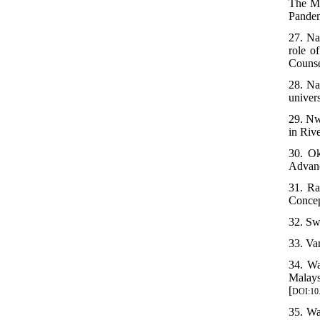
The Me
Pandem
27. Na
role o
Counse
28. Na
univer
29. Nw
in Rive
30. Ok
Advanc
31. Ra
Concep
32. Sw
33. Va
34. Wa
Malay
[
DOI:10.
35. Wa