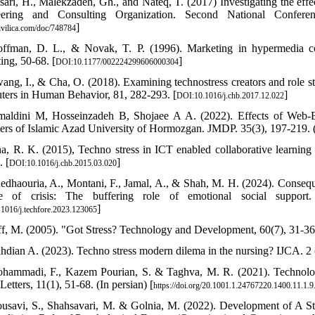
sari, H., Malekzadeh, Gh., and Nateq, T. (2017) Investigating the eff
eering and Consulting Organization. Second National Confere
]
civilica.com/doc/748784
ffman, D. L., & Novak, T. P. (1996). Marketing in hypermedia co
ing, 50-68. [
]
DOI:10.1177/002224299606000304
ang, I., & Cha, O. (2018). Examining technostress creators and role str
ers in Human Behavior, 81, 282-293. [
]
DOI:10.1016/j.chb.2017.12.022
maldini M, Hosseinzadeh B, Shojaee A A. (2022). Effects of We
rs of Islamic Azad University of Hormozgan. JMDP. 35(3), 197-219. (I
na, R. K. (2015), Techno stress in ICT enabled collaborative learnin
. [
]
DOI:10.1016/j.chb.2015.03.020
edhaouria, A., Montani, F., Jamal, A., & Shah, M. H. (2024). Consequ
e of crisis: The buffering role of emotional social support
]
1016/j.techfore.2023.123065
ff, M. (2005). "Got Stress? Technology and Development, 60(7), 31-36
hdian A. (2023). Techno stress modern dilema in the nursing? IJCA. 2 (3
hammadi, F., Kazem Pourian, S. & Taghva, M. R. (2021). Technolog
Letters, 11(1), 51-68. (In persian) [
https://doi.org/20.1001.1.24767220.1400.11.1.9
usavi, S., Shahsavari, M. & Golnia, M. (2022). Development of A S