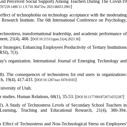
 And Perceived Social Support) Among Teachers During The Covid-19
]
24767220.1400.11.1.9.710.30473/sc.2023.68453.2901
e effect of technophobia on technology acceptance with the moderating
s Research Institute. The 6th International Conference on Psychology,
Technostress, transformational leadership, and academic performance of
ent, 21(4), 468. [
]
DOI:10.21511/ppm.21(4).2023.36
trategies; Enhancing Employees Productivity of Tertiary Institutions
RSI), 7(3).
ay's organization. International Journal of Emerging Technology and
). The consequences of technostress for end users in organizations:
h, 19(4), 417-433. [
]
DOI:10.1287/isre.1070.0165
iversity of Utah.
r studies. Human Relations, 68(1), 35-53. [
]
DOI:10.1177/0018726714552287
). A Study of Technostress Levels of Secondary School Teachers in
earning, Teaching and Educational Research, 21(4), 380-394.
n Effect of Technostress and Non-Technological Stress on Employees'