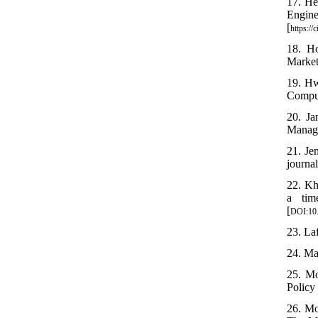
17. He
Engin
[
https://
18. Ho
Market
19. Hw
Comput
20. Ja
Manage
21. Je
journal
22. Kh
a tim
[
DOI:10.
23. La
24. Ma
25. Mo
Policy 
26. Mo