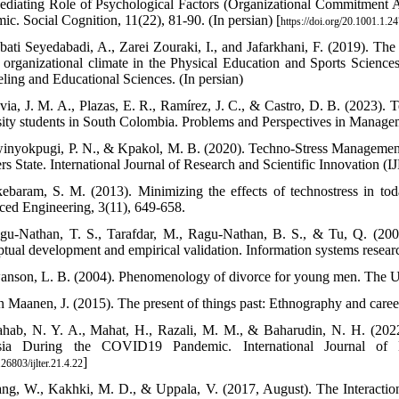
diating Role of Psychological Factors (Organizational Commitment
ic. Social Cognition, 11(22), 81-90. (In persian) [
https://doi.org/20.1001.1.
bati Seyedabadi, A., Zarei Zouraki, I., and Jafarkhani, F. (2019). Th
f organizational climate in the Physical Education and Sports Science
ling and Educational Sciences. (In persian)
via, J. M. A., Plazas, E. R., Ramírez, J. C., & Castro, D. B. (2023). 
sity students in South Colombia. Problems and Perspectives in Managem
inyokpugi, P. N., & Kpakol, M. B. (2020). Techno-Stress Management S
rs State. International Journal of Research and Scientific Innovation (IJ
ebaram, S. M. (2013). Minimizing the effects of technostress in tod
ed Engineering, 3(11), 649-658.
gu-Nathan, T. S., Tarafdar, M., Ragu-Nathan, B. S., & Tu, Q. (2008
tual development and empirical validation. Information systems researc
anson, L. B. (2004). Phenomenology of divorce for young men. The Un
n Maanen, J. (2015). The present of things past: Ethnography and caree
hab, N. Y. A., Mahat, H., Razali, M. M., & Baharudin, N. H. (2022
sia During the COVID19 Pandemic. International Journal of L
]
26803/ijlter.21.4.22
ng, W., Kakhki, M. D., & Uppala, V. (2017, August). The Interactio