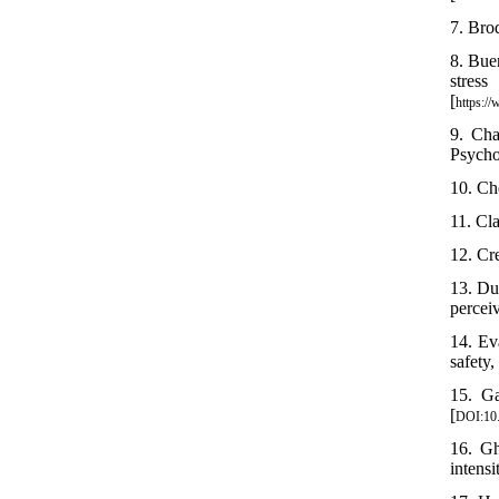
7. Bro
8. Bue
stres
[
https:/
9. Cha
Psycho
10. Che
11. Cl
12. Cr
13. Du
percei
14. Ev
safety,
15. Ga
[
DOI:10.
16. Gh
intensi