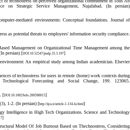
ect of technostress on perceived organizational commitment in Tous Ab
nce on Strategic Service Management, Najafabad. (In persian)
mputer-mediated environments: Conceptual foundations. Journal of
ess as potential threats to employees' information security compliance.
b-Based Management on Organizational Time Management among the
n persian) [
]
DOI:10.52547/jmdp.35.3.197
g environment: An empirical study among Indian academician. Elsevier
ences of technostress for users in remote (home) work contexts during
. Technological Forecasting and Social Change, 199. 123065.
. [
]
DOI:10.1002/brlo.200590015
), 1-2. (In persian) [
]
http://ijca.ir/article-1-134-fa.html
y Intelligence in High Tech Organizations. Science and Technology
]
.7
tructural Model Of Job Burnout Based on Thechnostress, Considering