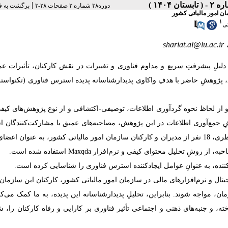
|
دوره۳۸ شماره ۲ صفحات ۲۸-۳
برگشت به ف
ن امور مالیاتی کشور
۱
ی
shariat.al@lu.ac.ir
لِ پیشرفتِ سریع و مداوم فناوری و تغییرات در نقش کارکنان، تأثیرات عم
وع، پژوهشِ حاضر با هدفِ واکاوی پدیدارشناسانه پدیده استرس فناوری (تکنواس
 از لحاظ نحوه گردآوری اطلاعات، توصیفی-اکتشافی و از نوع پژوهش‌­های کی
 جمع‌­آوری اطلاعات در این پژوهش، مصاحبه‌­های عمیق با مشارکت‌­کنندگان ا
نفر از
مدیران و کارکنان سازمان امور مالیاتی کشور،
به عنوان اعضا،
.
استفاده شده است
Maxqda
حبه، از روشِ تحلیل محتوای کیفی و نرم‌افزار
.
یجیتال و نرم‌افزارهای مالی در سازمان امور مالیاتی کشور، کارکنان این سازما
ن، مواجه شوند. بنابراین، تحلیلِ پدیدارشناسانه این پدیده، به ما کمک می‌کند
ه، و جنبه‌های ذهنی و اجتماعی تأثیر فناوری بر کارایی و رفاه کارکنان را، 