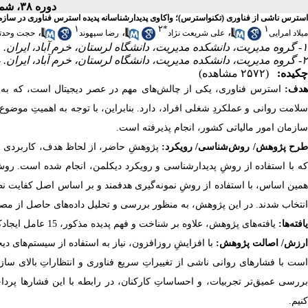
دوره ۳۸، شماره ۲ - ( تابستان ۱۴۰۴ )
استرس ناشی از فناوری (تکنواسترس)؛ واکاوی پدیدارشناسانه پدیده استرس فناوری در سازما
۱
۲
*
۱
،
،
،
میلاد امرایی
علی شریعت نژاد
رضا سپهوند
حجت وحدت
۱- گروه مدیریت، دانشکده مدیریت، دانشگاه لرستان، خرم آباد، ایران.
۲- گروه مدیریت، دانشکده مدیریت، دانشگاه لرستان، خرم آباد، ایران. ،
چکیده:
(۲۵۷۲ مشاهده)
هدف:
استرس فناوری، یکی از چالش‌های مهم در عصر دیجیتال است، که به دلی
سلامت روانی و عملکردِ شغلی افراد، دارد. بنابراین، با توجه به اهمیتِ موض
سازمان امور مالیاتی کشور، انجام پذیرفته است.
طرح پژوهش/ روش‏‌شناسی/ رویکرد
پژوهشِ حاضر، از لحاظ هدف، کاربردی و
که با استفاده از روشِ پدیدارشناسی و رویکرد دیکلمن، انجام شده است. روشِ
همین اساس، با استفاده از روشِ نمونه­‌گیری هدفمند و بر اساس اصل کفایت نظری، 18 
انتخاب شدند. در این پژوهش، به منظور بررسی و تحلیل داده‌های حاصل از مصا
یافته‌­ها:
یافته‌­های پژوهش، علاوه بر شناخت و فهم پدیده مذکور، 15 عامل ایجادکننده، به ­عنوانِ عوامل ایجادکننده استرس فناوری را شناسایی کرده است
ارزش/ اصالت پژوهش
با افزایشِ روزافزون، نیاز به استفاده از سیستم‌های د
است با فشارهای روانی ناشی از تغییراتِ سریع فناوری و انتظاراتِ بالای سازما
بررسی عمیق‌تر تجربیات، و احساساتِ کارکنان، در رابطه با این فشارها پرداخت
کنیم.