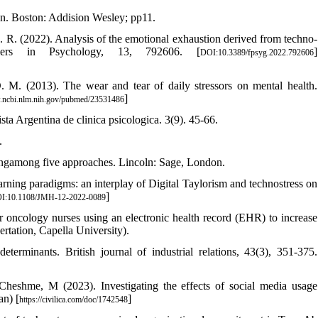
n. Boston: Addision Wesley; pp11.
R. (2022). Analysis of the emotional exhaustion derived from techno-
tiers in Psychology, 13, 792606. [
]
DOI:10.3389/fpsyg.2022.792606
D. M. (2013). The wear and tear of daily stressors on mental health.
]
w.ncbi.nlm.nih.gov/pubmed/23531486
sta Argentina de clinica psicologica. 3(9). 45-66.
.
singamong five approaches. Lincoln: Sage, London.
rning paradigms: an interplay of Digital Taylorism and technostress on
]
I:10.1108/JMH-12-2022-0089
r oncology nurses using an electronic health record (EHR) to increase
sertation, Capella University).
erminants. British journal of industrial relations, 43(3), 351-375.
eshme, M (2023). Investigating the effects of social media usage
an) [
]
https://civilica.com/doc/1742548