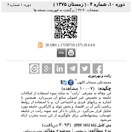
دوره ۱۰، شماره ۴ - ( زمستان ۱۳۷۵ )
دوره۱۰ شماره ۴
|
صفحات ۴۰-۳۲
برگشت به فهرست نسخه ها
‎ 20.1001.1.17350719.1375.10.4.4.0
رانت و بهره‌وری
*
محمدعلی سبحان اللهی
چکیده:
(۱۰۰۰۷ مشاهده)
این مقاله به معرفی "رانت" به مثابه سوء استفاده از امکانات
جامعه و تخصیص غیر اصولی منابع آن می‌پردازد. همچنین با
اشاره به زیانهای فردی و اجتماعی آن، و با استفاده از روابط
ریاضی تأثیر آن در اقتصاد و بخش مولد و کارآفرین جامعه مورد
تحلیل قرار می‌گیرد. در پایان با ذکر چند نمونه رانت در جامعه
خودمان، پیشنهادهایی برای جلوگیری از این پدیده مخرب ارائه
می‌شود.
(۳۰۹۳ دریافت)
متن کامل
[PDF 1652 kb]
نوع مطالعه:
| موضوع مقاله:
پژوهشي
مدیرت دولتی