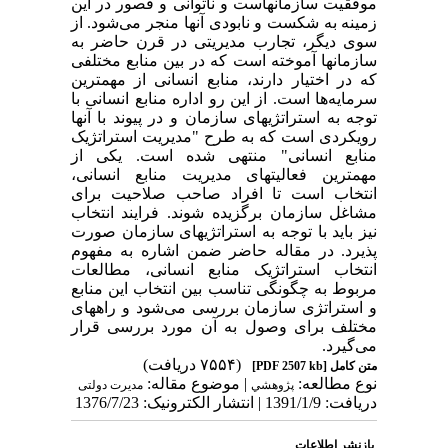
موفقیت سازمانهاست و ناتوانی و قصور در این
زمینه به شکست و نابودی آنها منجر می‌شود. از
سوی دیگر، تجارب مدیریتی در قرن حاضر به
سازمانها آموخته است که در بین منابع مختلفی
که در اختیار دارند، منابع انسانی از مهمترین
سرمایه‌ها است. از این رو اداره منابع انسانی با
توجه به استراتژیهای سازمان و در پیوند با آنها
رویکردی است که به طرح "مدیریت استراتژیک
منابع انسانی" منتهی شده است. یکی از
مهمترین فعالیتهای مدیریت منابع انسانی،
انتخاب است تا افراد صاحب صلاحیت برای
مشاغل سازمان برگزیده شوند. فرایند انتخاب
نیز باید با توجه به استراتژیهای سازمان صورت
پذیرد. در مقاله حاضر ضمن اشاره به مفهوم
انتخاب استراتژیک منابع انسانی، مطالعات
مربوط به چگونگی تناسب بین انتخاب این منابع
و استراتژی سازمان بررسی می‌شود و راههای
مختلف برای وصول به آن مورد بررسی قرار
می‌گیرد.
(۷۵۵۴ دریافت)
متن کامل
[PDF 2507 kb]
نوع مطالعه:
| موضوع مقاله:
پژوهشي
مدیرت دولتی
دریافت: 1391/1/9 | انتشار الکترونیک: 1376/7/23
بازنشر اطلاعات