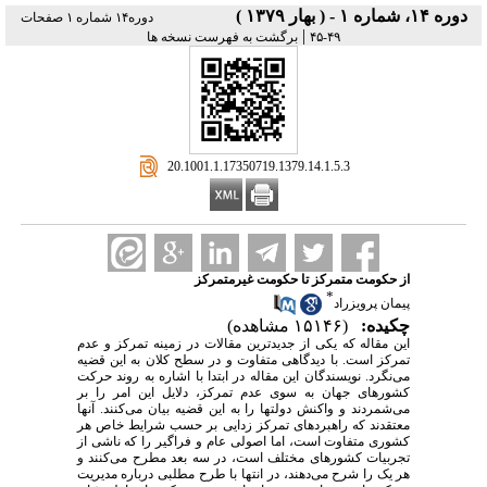
دوره ۱۴، شماره ۱ - ( بهار ۱۳۷۹ )
دوره۱۴ شماره ۱ صفحات
|
۴۹-۴۵
برگشت به فهرست نسخه ها
‎ 20.1001.1.17350719.1379.14.1.5.3
از حکومت متمرکز تا حکومت غیرمتمرکز
*
پیمان پرویزراد
چکیده:
(۱۵۱۴۶ مشاهده)
این مقاله که یکی از جدیدترین مقالات در زمینه تمرکز و عدم
تمرکز است. با دیدگاهی متفاوت و در سطح کلان به این قضیه
می‌نگرد. نویسندگان این مقاله در ابتدا با اشاره به روند حرکت
کشورهای جهان به سوی عدم تمرکز، دلایل این امر را بر
می‌شمردند و واکنش دولتها را به این قضیه بیان می‌کنند. آنها
معتقدند که راهبردهای تمرکز زدایی بر حسب شرایط خاص هر
کشوری متفاوت است، اما اصولی عام و فراگیر را که ناشی از
تجربیات کشورهای مختلف است، در سه بعد مطرح می‌کنند و
هر یک را شرح می‌دهند، در انتها با طرح مطلبی درباره مدیریت