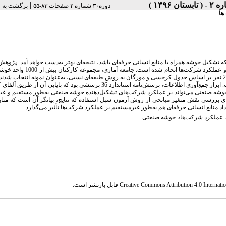
|
دوره۳۰ شماره ۲ صفحات ۸۳-۵۵
برگشت به 
ها
شکیل خوشه همراه با منابع انسانی حرفه‌ای باشد، نتیجه‌ای بهتر به‌دست خواهد آمد. پژوهش 
با هدف بررسی نقش میانجی‌گری منابع انسانی حرفه‌ای در ارتباط میان روابط خوشه صنعتی و عملکرد
سفال و سرامیک لالجین واقع در شهرستان بهار در استان همدان (800 نفر شاغل) بودند که 260 نفر بر اساس جدول کرجسی و مورگان به روش طبقه‌ای نسبی، به‌عنوان نمونه انت
از لحاظ هدف، کاربردی؛ از لحاظ ماهیت و روش، توصیفی ـ پیمایشی و از نوع همبستگی است. ابزار جمع‌آوری اطلاعات، پرسش‌نامه استاندارد 36 پرسشی بود که پا
 خوشه صنعتی می‌تواند بر عملکرد شرکت‌های تشکیل‌دهنده خوشه صنعتی به‌طور مستقیم و غ
. برای بررسی نقش متغیر میانجی از روش آزمون سبل استفاده که نتایج، بیانگر آن است که مناب
داد منابع انسانی حرفه‌ای هم به‌طور غیرمستقیم بر عملکرد شرکت‌ها تأثیر می‌گذارد.
،
عملکرد شرکت‌ها
خوشه صنعتی.
Creative Commons Attribution 4.0 Internatio
قابل بازنشر است.