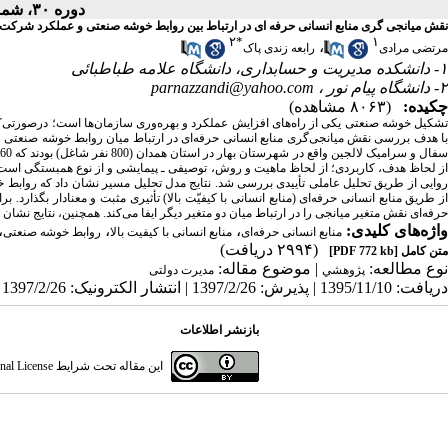
دوره ۳۰، شماره ۲ - ( تابستان ۱۳۹۶ )
نقش میانجی گری منابع انسانی حرفه ای در ارتباط بین روابط خوشه صنعتی و عملکرد شرکت 
۲
*
۱
،
مرتضی مرادی
رابعه زندی پاک
۱- دانشکده مدیریت و حسابداری، دانشگاه علامه طباطبائی
۲- دانشگاه پیام نور ،
parnazzandi@yahoo.com
چکیده:
(۸۰۶۳ مشاهده)
تشکیل خوشه صنعتی یکی از راه‌های افزایش عملکرد و بهره‌وری سازمان‌ها است؛ درصورتی‌که ت
روایی از طریق تحلیل عاملی تأییدی بررسی شد. نتایج مدل تحلیل مسیر نشان داد که روابط
از طریق منابع انسانی حرفه‌ای (منابع انسانی با کیفیّت بالا) تأثیری مثبت و معنادار بگذارد
حرفه‌ای نقش متغیر میانجی را در ارتباط میان دو متغیر دیگر ایفا می‌کند. همچنین، نتایج نشان 
واژه‌های کلیدی:
،
،
،
منابع انسانی حرفه‌ای
منابع انسانی با کیفیت بالا
روابط خوشه صنعتی
(۲۹۹۴ دریافت)
متن کامل
[PDF 772 kb]
نوع مطالعه:
| موضوع مقاله:
پژوهشي
مدیرت دولتی
دریافت: 1395/11/10 | پذیرش: 1397/2/26 | انتشار الکترونیک: 1397/2/26
بازنشر اطلاعات
این مقاله تحت شرایط
nal License