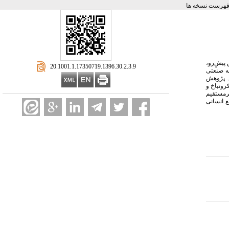
فهرست نسخه ها
پیشِ‌رو،
‎ 20.1001.1.17350719.1396.30.2.3.9
 شرکت‌ها انجام شده است. جامعه آماری، مجموعه کارکنان بیش از 1000 واحد خوشه صنعتی
خاب شدند. پژوهش
یایی آن از طریق آلفای کرونباخ و
یرمستقیم
ع انسانی